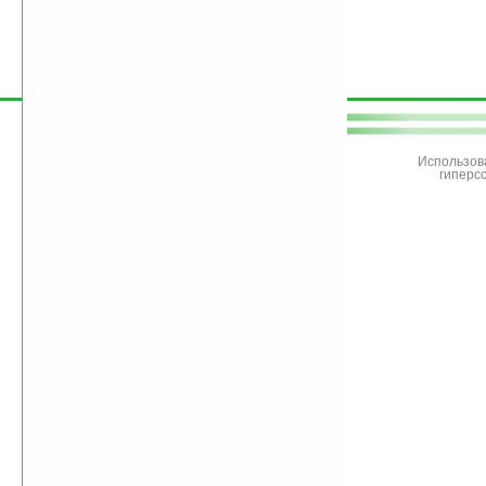
поддержите
Ладошки
Использов
гиперс