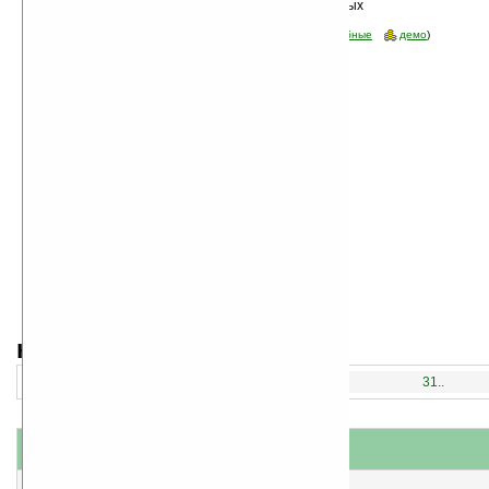
Сортировка по дате, начиная с новых
программ
Стоимость:
все
(отфильтровать:
бесплатные
пробные
демо
)
навигация:
1..
16..
31..
название
#
короткое описание
1
SoundFX v1.0