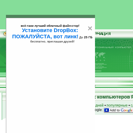
всё-таки лучший облачный файл-стор!
×
Установите DropBox:
ПОЖАЛУЙСТА, вот линк!
До
25 ГБ
бесплатно, приглашая друзей!
Установите
всё-таки лучший облачный файл-стор!
DropBox: ПОЖАЛУЙСТА, вот линк!
До
25
бесплатно, приглашая друзей!
ГБ
Программы для карманных компьютеров 
к началу раздела
•
за сегодня
•
за 3 дня
•
за 7 дней
•
популярные
•
с
анонсы программ на email
• наш
на Google:
Условия поиска:
Найдено
Группа: Разное / Для разработчика
56