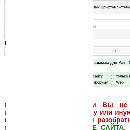
13
HPFE Tools v1.4
Набор инструментов для преобразования растровых шрифтов систем
PalmOS
>
14
Plua v2.0
Программа для написания небольших приложений
15
SuperWaba v5.85
Виртуальная машина Java для КПК
навигация:
1..
16..
31..
Помогите Ладошкам стать лучше
Поиск по программам для Palm
своей поддержкой.
Хочешь футболку?
только по сайту
только
по сайту и форуму
Web
не забывайте, что если Вы не 
использовать или найти ту или ину
как ее настроить и с ней разобрат
свои вопросы в
ФОРУМЕ САЙТА
.