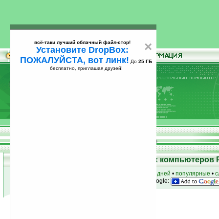
всё-таки лучший облачный файл-стор!
×
Установите DropBox:
ПОЖАЛУЙСТА, вот линк!
До
25 ГБ
бесплатно, приглашая друзей!
Установите
всё-таки лучший облачный файл-стор!
DropBox: ПОЖАЛУЙСТА, вот линк!
До
25
бесплатно, приглашая друзей!
ГБ
Программы для карманных компьютеров 
к началу раздела
•
за сегодня
•
за 3 дня
•
за 7 дней
•
популярные
•
с
анонсы программ на email
• наш
на Google:
Условия поиска:
Найдено
Группа: Утилиты / Покупки
37