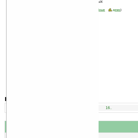
Сортировка по дате, начиная с новых
программ
Стоимость:
все
(отфильтровать:
бесплатные
пробные
демо
)
навигация:
1..
16..
название
#
короткое описание
1
Trip Boss v3.03