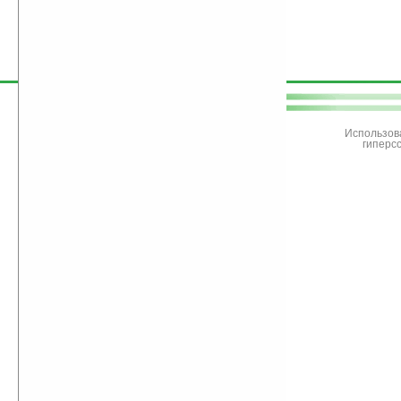
поддержите
Ладошки
Использов
гиперс