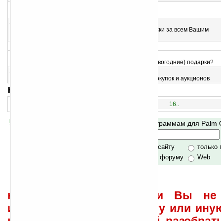
12
Pocket Shopper v5.0
Программа для создания списка покупок
13
My HouseKeeper v2.0
Помощник по дому — поможет следить практически за всем Вашим
хозяйством
>
14
Xmas Giftbox v2.0
Сколько Вы тратите денег на рождественские (новогодние) подарки?
15
Buy&Sell Record v2.0
Приложение для отслеживания ваших продаж, покупок и аукционов
навигация:
1..
16..
Помогите Ладошкам стать лучше
Поиск по программам для Palm
своей поддержкой.
Хочешь футболку?
только по сайту
только
по сайту и форуму
Web
не забывайте, что если Вы не 
использовать или найти ту или ину