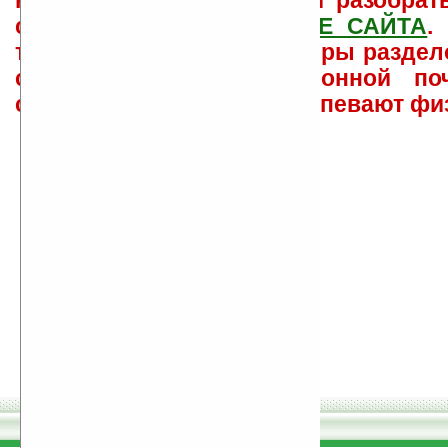
как ее настроить и с ней разобрат
свои вопросы в
ФОРУМЕ САЙТА
.
такого характера менеджеры раздел
сайта лично по электронной поч
советов давать всем не успевают фи