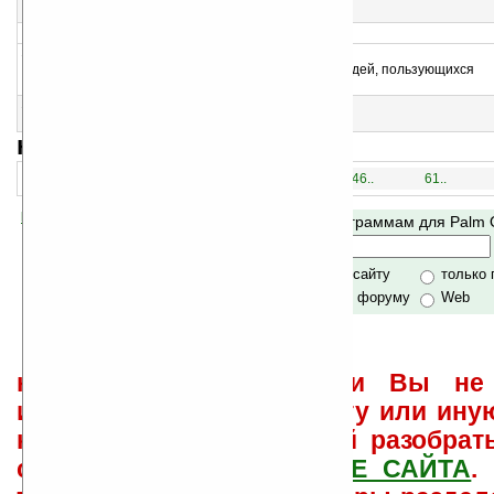
Большие цифровые часы
>
14
DebateTimer v1.3
Таймер переговоров. Написан специально для судей, пользующихся
форматом обсуждения Линкольна-Дугласа
15
Clock X6
Часы, подсчёт времени до и после полуночи
навигация:
1..
16..
31..
46..
61..
Помогите Ладошкам стать лучше
Поиск по программам для Palm
своей поддержкой.
Хочешь футболку?
только по сайту
только
по сайту и форуму
Web
не забывайте, что если Вы не 
использовать или найти ту или ину
как ее настроить и с ней разобрат
свои вопросы в
ФОРУМЕ САЙТА
.