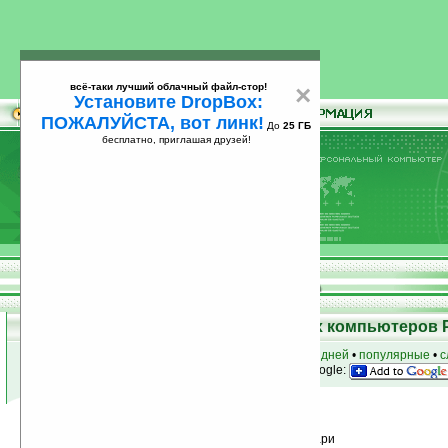
всё-таки лучший облачный файл-стор!
×
Установите DropBox:
ПОЖАЛУЙСТА, вот линк!
До
25 ГБ
бесплатно, приглашая друзей!
Установите
всё-таки лучший облачный файл-стор!
DropBox: ПОЖАЛУЙСТА, вот линк!
До
25
бесплатно, приглашая друзей!
ГБ
Программы для карманных компьютеров 
к началу раздела
•
за сегодня
•
за 3 дня
•
за 7 дней
•
популярные
•
с
анонсы программ на email
• наш
на Google:
Условия поиска:
Найдено
Группа: Утилиты / Часы и календари
234