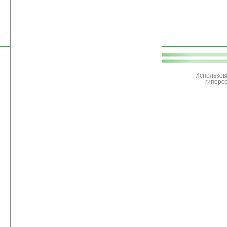
поддержите
Ладошки
Использов
гиперс