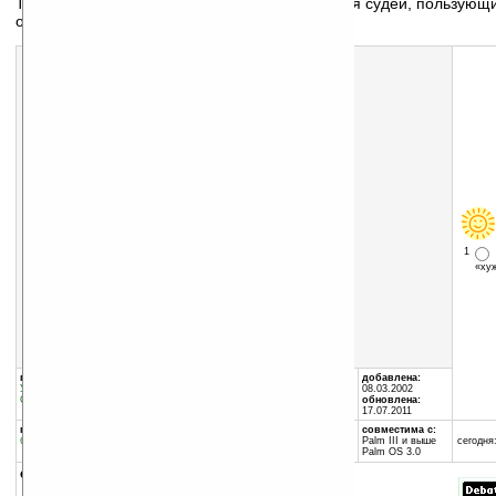
Таймер переговоров. Написан специально для судей, пользую
обсуждения Линкольна-Дугласа
Скачать программу:
размер:
6 Кб
скачать
DebateTimer.zip
1
«х
группы программы:
автор программы:
добавлена:
Утилиты
:
Часы и календари
Claudio Sennhauser
08.03.2002
Офис
:
Планирование времени
www.sennhauser.com/drea
обновлена:
claudio@sennhauser.com
17.07.2011
программа:
совместима с:
бесплатная
Palm III и выше
сегодня:
Palm OS 3.0
описание: