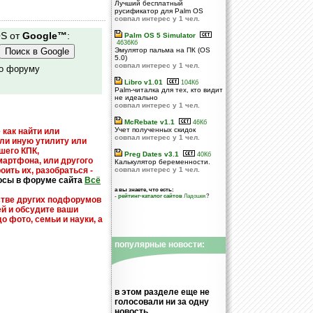
Лучший бесплатный
русификатор для Palm OS
совпал интерес у 1 чел.
OS от
Google™
:
Palm OS 5 Simulator
4636Кб
Эмулятор пальма на ПК (OS
5.0)
совпал интерес у 1 чел.
по форуму
Libro v1.01
104Кб
Palm-читалка для тех, кто видит
не идеально
совпал интерес у 1 чел.
McRebate v1.1
46Кб
Учет полученных скидок
 как найти или
совпал интерес у 1 чел.
или иную утилиту или
шего КПК,
Preg Dates v3.1
40Кб
мартфона, или другого
Калькулятор беременности.
оить их, разобраться -
совпал интерес у 1 чел.
осы в форуме сайта
Всё
а вы знаете, что есть:
-
рейтинг-каталог сайтов
Ладошек
?
стве других подфорумов
ей и обсудите ваши
до фото, семьи и науки, а
популярные новости:
в этом разделе еще не
голосовали ни за одну
новость...