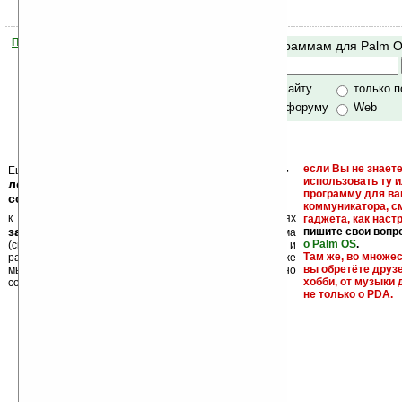
Помогите Ладошкам стать лучше
Поиск по программам для Palm 
своей поддержкой.
Хочешь футболку?
только по сайту
только 
по сайту и форуму
Web
кейгены, кряки -
если Вы не знаете
Еще раз обращаем внимание, что
использовать ту 
лекарства, серийные номера, ключи и
программу для ва
ссылки на варезные сайты
коммуникатора, с
к публикации на нашем сайте в комментариях
гаджета, как настр
запрещены
пишите свои вопр
, как и несанкционированная реклама
о Palm OS
.
(спам). Мы поддерживаем авторов программ и
Там же, во множе
развитие легального программного обеспечения. Также
вы обретёте друз
мы призываем Вас поддерживать авторов, особенно
хобби, от музыки 
создающих бесплатные (freeware) программы.
не только о PDA.