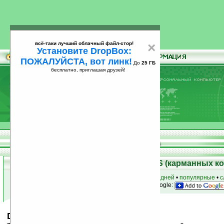
всё-таки лучший облачный файл-стор!
×
Установите DropBox:
ПОЖАЛУЙСТА, вот линк!
До
25 ГБ
бесплатно, приглашая друзей!
Установите
всё-таки лучший облачный файл-стор!
DropBox: ПОЖАЛУЙСТА, вот линк!
До
25
бесплатно, приглашая друзей!
ГБ
Скачать программы для Palm OS (карманных к
к началу раздела
•
за сегодня
•
за 3 дня
•
за 7 дней
•
популярные
•
с
анонсы программ на email
• наш
на Google:
DebateTimer v1.3