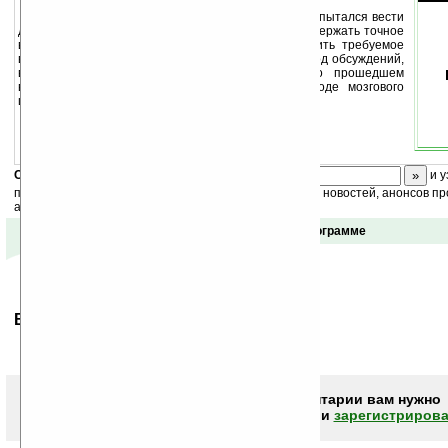
Каждый кто хоть раз, даже не будучи судьей, пытался вести
дебаты (переговоры), знает: насколько тяжело выдержать точное
время обсуждения. Программа помогает установить требуемое
время обсуждений, а по истечении срока, и в период обсуждений,
выдает звуковые сигналы, предупреждающие о прошедшем
времени. Также может использоваться при методе мозгового
штурма.
Скоро
конкурс
с призами! Подпишитесь:
и у
получайте ежедневный или еженедельный дайджест новостей, анонсов пр
акций сайта на ваш почтовый ящик.
Отзывы о программе
Ваше мнение будет первым.
Чтобы писать комментарии вам нужно
авторизоваться (войти)
или
зарегистрирова