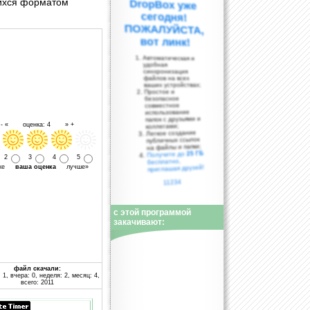
щихся форматом
вот линк!
Автоматическая и
удобная
синхронизация
файлов на всех
ваших устройствах;
Простое и
безопасное
совместное
использование
папок с друзьями и
- « оценка: 4 » +
коллегами;
Легкое создание
публичных ссылок
на файлы и папки;
25 ГБ
Получите до
2
3
4
5
бесплатно,
уже
ваша оценка
лучше»
приглашая друзей!
11234
с этой программой
закачивают:
файл скачали:
 1, вчера: 0, неделя: 2, месяц: 4,
всего: 2011