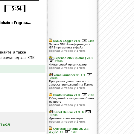
NMEA Logger v1.0
74Кб
Запись NMEA-информации с
GPS-приемника в файл
совпал интерес у 1 чел.
знайте, а также
ограмм под ваш КПК,
Expense 2020 (Color ) v3.1
226Кб
Финансовый организатор
совпал интерес у 1 чел.
VoiceLauncher v1.1.1
254Кб
Программа для голосового
запуска приложений на Палме
совпал интерес у 1 чел.
Plinth Chakra v1.0
21Кб
Обьеденяйте падающие блоки
по цвету
совпал интерес у 1 чел.
Senet Deluxe v1.9 .6
315Кб
Древнеегипетская игра
совпал интерес у 1 чел.
ться
CyrHack II (Palm OS 3.x,
4.x) v1.13
17Кб