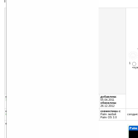
Поможет не забыть выключить чайник
1
«х
Скачать программу:
размер:
22 Кб
скачать
PalmTea_v1.3.zip
группы программы:
автор программы:
добавлена:
Утилиты
:
Часы и календари
PRaven3 Software
05.04.2011
www.praven3.com/
обновлена:
26.12.2012
программа:
совместима с:
бесплатная
Palm любой
сегодня:
Palm OS 3.0
описание:
Поможет не забыть выключить чайник.