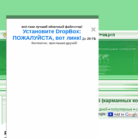
всё-таки лучший облачный файл-стор!
×
Установите DropBox:
ПОЖАЛУЙСТА, вот линк!
До
25 ГБ
бесплатно, приглашая друзей!
Установите
всё-таки лучший облачный файл-стор!
DropBox: ПОЖАЛУЙСТА, вот линк!
До
25
бесплатно, приглашая друзей!
ГБ
Скачать программы для Palm OS (карманных к
к началу раздела
•
за сегодня
•
за 3 дня
•
за 7 дней
•
популярные
•
с
анонсы программ на email
• наш
на Google:
PalmTea v1.3