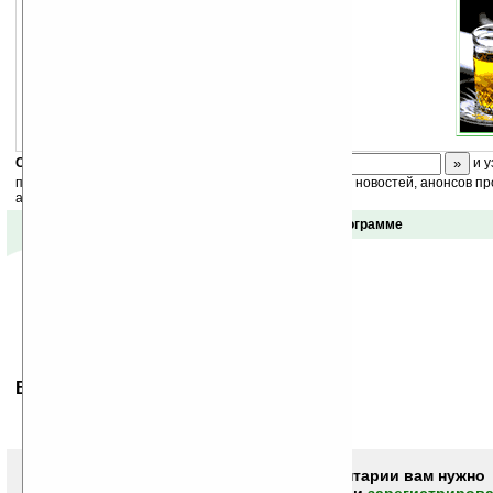
Скоро
конкурс
с призами! Подпишитесь:
и у
получайте ежедневный или еженедельный дайджест новостей, анонсов пр
акций сайта на ваш почтовый ящик.
Отзывы о программе
Ваше мнение будет первым.
Чтобы писать комментарии вам нужно