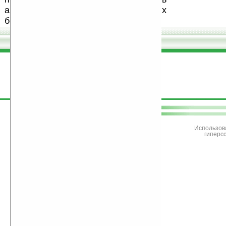
авторов, особенно создающих
бесплатные (freeware) программы.
поддержите
Ладошки
Использов
гиперс