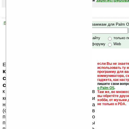
авторизоваться (войти)
или
зарегистрирова
Помогите Ладошкам стать лучше
Поиск по программам для Palm 
своей поддержкой.
Хочешь футболку?
только по сайту
только 
по сайту и форуму
Web
Еще раз обращаем внимание, что
если Вы не знаете
использовать ту 
кейгены, кряки - лекарства,
программу для ва
коммуникатора, с
серийные номера, ключи и
гаджета, как настр
ссылки на варезные сайты
пишите свои вопр
о Palm OS
.
к публикации на нашем сайте в
Там же, во множе
вы обретёте друз
запрещены
комментариях
, как и
хобби, от музыки 
несанкционированная реклама
не только о PDA.
(спам). Мы поддерживаем авторов
программ и развитие легального
программного обеспечения. Также мы
призываем Вас поддерживать