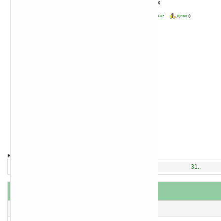
Сортировка по дате, начиная с новых
программ
Стоимость:
все
(отфильтровать:
бесплатные
пробные
демо
)
навигация:
1..
16..
31..
название
#
короткое описание
1
Emulator skins v1.9
Скины для эмулятора PalmOS