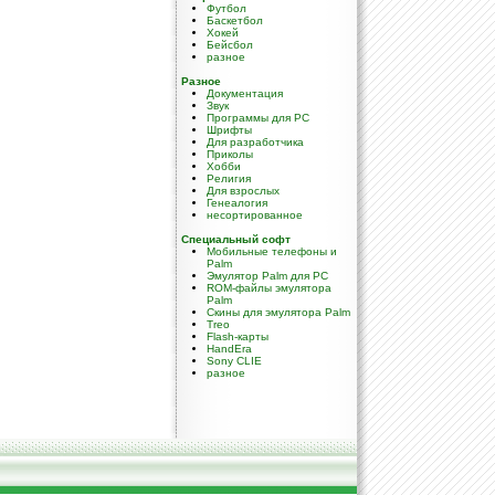
Футбол
Баскетбол
Хокей
Бейсбол
разное
Разное
Документация
Звук
Программы для PC
Шрифты
Для разработчика
Приколы
Хобби
Религия
Для взрослых
Генеалогия
несортированное
Специальный софт
Мобильные телефоны и
Palm
Эмулятор Palm для PC
ROM-файлы эмулятора
Palm
Скины для эмулятора Palm
Treo
Flash-карты
HandEra
Sony CLIE
разное