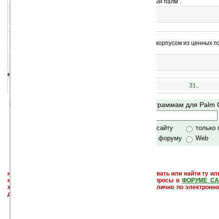
Skins — для эмулятора Palm V на ПК. Леопардовый палм .
13
Skins for Palm V
Skins — для эмулятора Palm V на ПК.
>
14
Skins for Palm m500 (wood)
Skins — для эмулятора Palm m500 на ПК. Палм с корпусом из ценных п
дерева.
15
Skins for Palm m500
Skins — для эмулятора Palm m500 на ПК
навигация:
1..
16..
31..
Помогите Ладошкам стать лучше
Поиск по программам для Palm
своей поддержкой.
Хочешь футболку?
только по сайту
только
по сайту и форуму
Web
не забывайте, что если Вы не знаете как использовать или найти ту ил
настроить и с ней разобраться - пишите свои вопросы в
ФОРУМЕ СА
характера менеджеры разделов или автор сайта лично по электронно
давать всем не успевают физически.