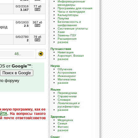
Информационные
менеджеры
0/2/2316
77 кб
Программы для чтения
3.167
Часы и календари
Калькуляторы
Покупки
Безопасность и
0/0/1933
367 кб
шифрование
2.5
ород
Системные утилиты
Хаки
Замены ПЗУ
0/0/2780
78 кб
Расширения
2
разное
Путешествия
Навигация
46..
Аэропорт, Вокзал
разное
 OS от
Google™
:
Наука
Обучение
Астрономия
Инжиниринг
Математика
 по форуму
разное
Языки
Переводчики
Справочники
Словари
Локализация и
русификаторы
и иную программу, как ее
разное
ЙТА
. На вопросы такого
Здоровье
й почте ответов/советов
Медицина
Семья
Фитнес
разное
Спорт