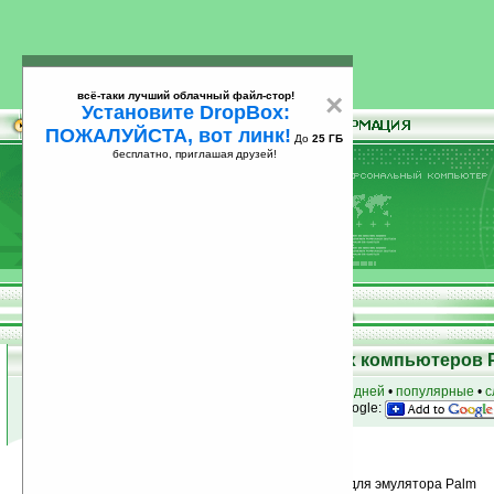
всё-таки лучший облачный файл-стор!
×
Установите DropBox:
ПОЖАЛУЙСТА, вот линк!
До
25 ГБ
бесплатно, приглашая друзей!
Установите
всё-таки лучший облачный файл-стор!
DropBox: ПОЖАЛУЙСТА, вот линк!
До
25
бесплатно, приглашая друзей!
ГБ
Программы для карманных компьютеров 
к началу раздела
•
за сегодня
•
за 3 дня
•
за 7 дней
•
популярные
•
с
анонсы программ на email
• наш
на Google:
Условия поиска:
Найдено
Группа: Специальный софт / Скины для эмулятора Palm
49