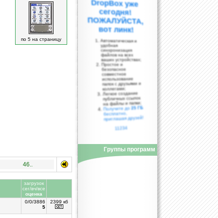
вот линк!
по 5 на страницу
Автоматическая и
удобная
синхронизация
файлов на всех
ваших устройствах;
Простое и
безопасное
совместное
использование
папок с друзьями и
коллегами;
Легкое создание
публичных ссылок
на файлы и папки;
25 ГБ
Получите до
бесплатно,
приглашая друзей!
11234
Группы программ
46..
загрузок
сег/вч/все
оценка
0/0/3886
2399 кб
5