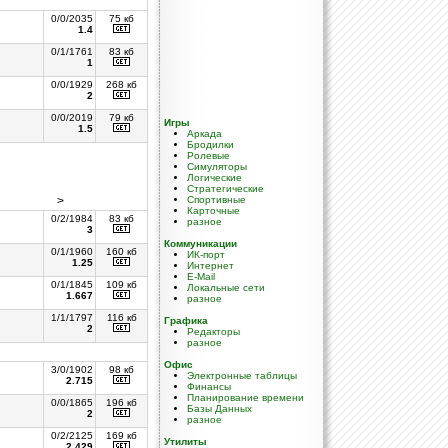
0/0/2035
75 кб
1.4
0/1/1761
83 кб
1
0/0/1929
268 кб
2
0/0/2019
79 кб
Игры
1.5
Аркада
Бродилки
Ролевые
Симуляторы
Логические
Стратегические
>
Спортивные
Карточные
0/2/1984
83 кб
разное
3
Коммуникации
0/1/1960
160 кб
ИК-порт
1.25
Интернет
E-Mail
0/1/1845
109 кб
Локальные сети
1.667
разное
1/1/1797
116 кб
Графика
2
Редакторы
разное
Офис
3/0/1902
98 кб
Электронные таблицы
2.715
Финансы
Планирование времени
0/0/1865
196 кб
Базы Данных
2
разное
0/2/2125
169 кб
Утилиты
2.429