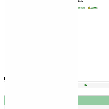
Сортировка по дате, начиная с новых
программы
Стоимость:
все
(отфильтровать:
бесплатные
пробные
демо
)
навигация:
1..
16..
название
#
короткое описание
1
Minutes v2.0