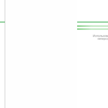
поддержите
Ладошки
Использов
гиперс