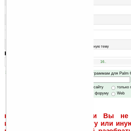
местоположения
12
Easter Calculator v1.2
Пасхальный калькулятор
13
Faith Quiz v1.1
Знаете ли вы?
>
14
Meditation Timer v1.3.1
Час для медитации
15
Art Image Rosary v2.0
Небольшая коллекция изображений, на религиозную тему
навигация:
1..
16..
Помогите Ладошкам стать лучше
Поиск по программам для Palm
своей поддержкой.
Хочешь футболку?
только по сайту
только
по сайту и форуму
Web
не забывайте, что если Вы не 
использовать или найти ту или ину