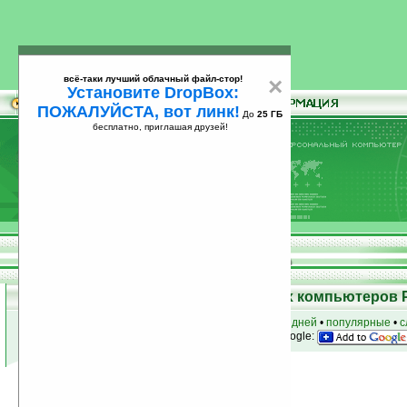
всё-таки лучший облачный файл-стор!
×
Установите DropBox:
ПОЖАЛУЙСТА, вот линк!
До
25 ГБ
бесплатно, приглашая друзей!
Установите
всё-таки лучший облачный файл-стор!
DropBox: ПОЖАЛУЙСТА, вот линк!
До
25
бесплатно, приглашая друзей!
ГБ
Программы для карманных компьютеров 
к началу раздела
•
за сегодня
•
за 3 дня
•
за 7 дней
•
популярные
•
с
анонсы программ на email
• наш
на Google:
Условия поиска:
Найдено
Группа: Разное / Религия
42