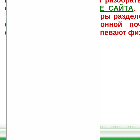
как ее настроить и с ней разобрат
свои вопросы в
ФОРУМЕ САЙТА
.
такого характера менеджеры раздел
сайта лично по электронной поч
советов давать всем не успевают фи