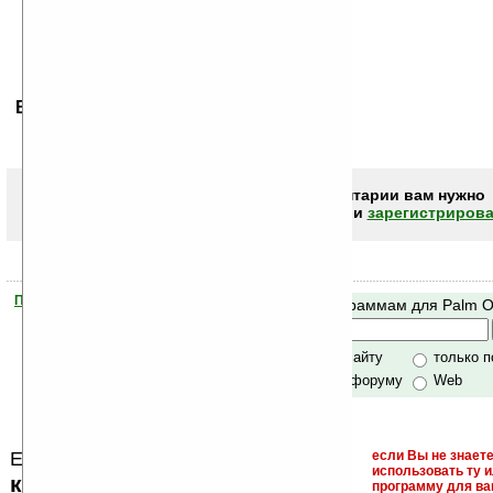
Ваше мнение будет первым.
Чтобы писать комментарии вам нужно
авторизоваться (войти)
или
зарегистрирова
Помогите Ладошкам стать лучше
Поиск по программам для Palm 
своей поддержкой.
Хочешь футболку?
только по сайту
только 
по сайту и форуму
Web
Еще раз обращаем внимание, что
если Вы не знаете
использовать ту 
кейгены, кряки - лекарства,
программу для ва