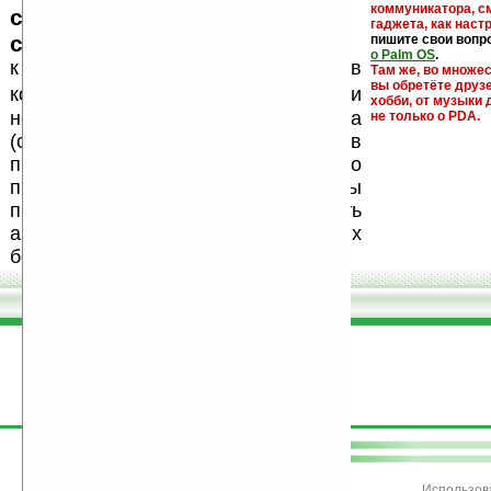
коммуникатора, с
серийные номера, ключи и
гаджета, как настр
ссылки на варезные сайты
пишите свои вопр
о Palm OS
.
к публикации на нашем сайте в
Там же, во множе
вы обретёте друз
запрещены
комментариях
, как и
хобби, от музыки 
несанкционированная реклама
не только о PDA.
(спам). Мы поддерживаем авторов
программ и развитие легального
программного обеспечения. Также мы
призываем Вас поддерживать
авторов, особенно создающих
бесплатные (freeware) программы.
поддержите
Ладошки
Использов