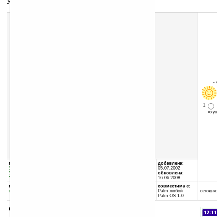
Увеличительная линза в любом приложении
Скачать программу:
размер:
272 Кб
скачать
teallens.zip
-
1
«х
группы программы:
автор программы:
добавлена:
Утилиты
:
Хаки
TealPoint Software
05.07.2002
Утилиты
:
Расширения
www.tealpoint.com/
обновлена:
Утилиты
:
Системные утилиты
contact@tealpoint.com
16.06.2008
программа:
совместима с:
шареварная
Palm любой
сегодня:
Palm OS 1.0
описание: