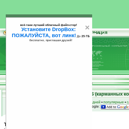
всё-таки лучший облачный файл-стор!
×
Установите DropBox:
ПОЖАЛУЙСТА, вот линк!
До
25 ГБ
бесплатно, приглашая друзей!
Установите
всё-таки лучший облачный файл-стор!
DropBox: ПОЖАЛУЙСТА, вот линк!
До
25
бесплатно, приглашая друзей!
ГБ
Скачать программы для Palm OS (карманных к
к началу раздела
•
за сегодня
•
за 3 дня
•
за 7 дней
•
популярные
•
с
анонсы программ на email
• наш
на Google:
TealMagnify Plus v2.72