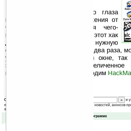
Если Вам кажется, что глаза
могут не выдержать напряжения от
чтения или разглядывания чего-
нибудь мелкого на экране, то этот хак
для Вас. Он увеличивает нужную
область любой программы в два раза, м
увеличенный участок, как в окне, та
экран, скроллировать увеличенное
кнопками. Для работы необходим
HackMa
Скоро
конкурс
с призами! Подпишитесь:
и у
получайте ежедневный или еженедельный дайджест новостей, анонсов пр
акций сайта на ваш почтовый ящик.
Отзывы о программе