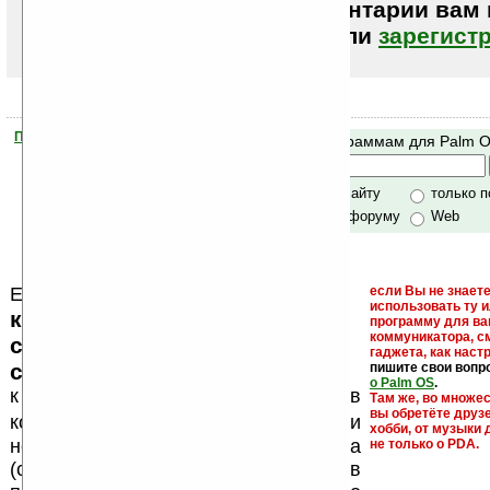
Чтобы писать комментарии вам
авторизоваться (войти)
или
зарегист
Помогите Ладошкам стать лучше
Поиск по программам для Palm 
своей поддержкой.
Хочешь футболку?
только по сайту
только 
по сайту и форуму
Web
Еще раз обращаем внимание, что
если Вы не знаете
использовать ту 
кейгены, кряки - лекарства,
программу для ва
коммуникатора, с
серийные номера, ключи и
гаджета, как настр
ссылки на варезные сайты
пишите свои вопр
о Palm OS
.
к публикации на нашем сайте в
Там же, во множе
вы обретёте друз
запрещены
комментариях
, как и
хобби, от музыки 
несанкционированная реклама
не только о PDA.
(спам). Мы поддерживаем авторов