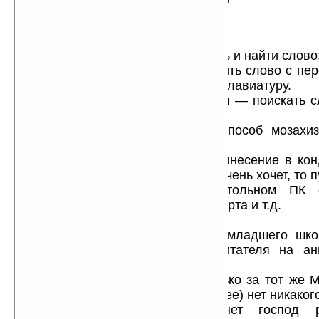
пользователь, С-словоед):
-П: ввести нужное слово;
-С: слово не найдено;
-П: переключится в другой словарь и найти слово
-П: вернуться в СловоЕд и добавить слово с пе
используя графити или экранную клавиатуру.
И это в лучшем случае! В худшем — поискать 
словаре.
Похоже на очень изощренный способ мозахи
сказать.
Эта фича прямой кандидат на вынесение в кон
Palm Desktop) и если человек уж очень хочет, то 
словарь с комфортом на настольном ПК 
сканирования/распознавания/импорта и т.д.
Вердикт:
Словарик для детского сада и младшего школ
зрелого пользователя (читай: читателя на а
удовлетворит.
Платить за него столько же сколько за тот же 
(который на голову выше и взрослее) нет никаког
Надеюсь моя критика подвинет господ р