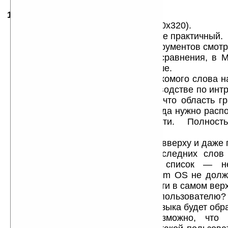
14.05.2004
-
Corban
17:54
Пробовал на Sony SJ-22 (HiRes 320x320).
Интерфейс местами красивый но не практичный.
При 320х320 иконки в панели инструментов смотр
явно делали для 160х160). Для сравнения, в M
4.7 панель смотрится гораздо лучше.
Расположения поля ввода для искомого слова н
верху что не очень удобно. В руководстве по ин
OS ясно сказано, что из-за того, что область 
внизу экрана то кнопки и поля ввода нужно расп
ближе к этой самой области. Полност
рекомендациями.
В СловоЕд поле ввода находится вверху и даже 
него есть список с историей последних слов
«выпадать» вниз. Зачем этот список — н
комфортной работы список на Palm OS не дол
елементов (если он находится почти в самом верх
каких условиях он будет помогать пользователю?
Пользователь с хрошим уровнем языка будет обр
довольно редко и вполне возможно, что 