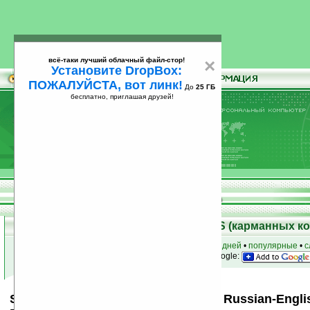
всё-таки лучший облачный файл-стор!
×
Установите DropBox:
ПОЖАЛУЙСТА, вот линк!
До
25 ГБ
бесплатно, приглашая друзей!
Установите
всё-таки лучший облачный файл-стор!
DropBox: ПОЖАЛУЙСТА, вот линк!
До
25
бесплатно, приглашая друзей!
ГБ
Скачать программы для Palm OS (карманных к
к началу раздела
•
за сегодня
•
за 3 дня
•
за 7 дней
•
популярные
•
с
анонсы программ на email
• наш
на Google:
SlovoEd Classic English-Russian & Russian-Englis