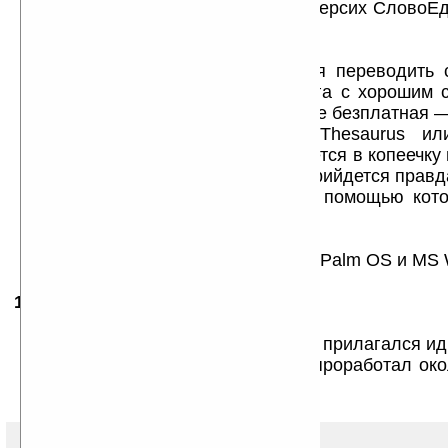
размышлению и в последующих версих СловоЕд
прогой.
Альтернативы:
DicEngRus — если очень хочется переводить 
русский. Простая и понятная прога с хорошим 
подключаемых словарей. К тому же безплатная 
MobiPocket Reader + Franklin Thesaurus ил
Dictionary — для взрослых, обойдется в копеечку 
свои деньги честно заработали. Прийдется правд
запомнить 3000 минимум слов с помощью кото
остальные слова.
О себе:
Программист для Apple Macintosh, Palm OS и MS
13.11.2007
-
Kabal
20:17
Данная версия требует ключа?
Мне подарили Palm Zire 72, к нему прилагался и
Словоед, но после установки он проработал око
запросил ключ !? как быть?