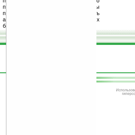
программ и развитие легального
программного обеспечения. Также мы
призываем Вас поддерживать
авторов, особенно создающих
бесплатные (freeware) программы.
поддержите
Ладошки
Использов
гиперс