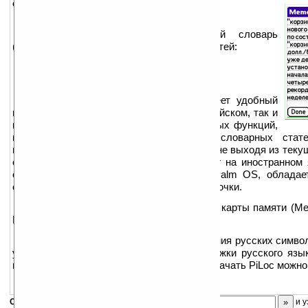
описание:
Двунаправленный русско-английский словарь
(Классик) содержит 10 3788 словарных статей:
русско-английский — 53 591
англо-русский — 50 197
Программная оболочка словаря имеет удобный
пользовательский интерфейс (как на английском, так и
на русском языке) со множеством полезных функций,
включая возможность редактирования словарных стат
модуль», позволяющий переводить слова не выходя из текущ
очень удобно, к примеру, при чтении книг на иностранном
словаря специально адаптирована под Palm OS, обладае
сжатия без потерь в скорости работы оболочки.
Словарь поддерживает установку на карты памяти (Me
Flash, Secure Digital, MMC).
Внимание: для корректного отображения русских симво
установки на устройство системы поддержки русского яз
использовать PiLoc версии 2.22 и выше. Скачать PiLoc можн
Скоро
конкурс
с призами! Подпишитесь:
и у