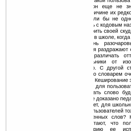
переполнится. С другой стороны такой пользова
спицифические слова которые он еще не зн
вероятно, что не знает он их по причине их редк
Ладно, в это можно поверить если бы не одн
СловоЕда (использовался словарь с кодовым на
крайне скудны и могут удовлетворить своей ску
школьников. Как сейчас помню как в школе, когда
изучать английский, меня очень разочаро
множеством значений, теперь меня раздражают
количеством занчений, люблю различать от
использовании СловоЕд, школьники от изо
страдать не будут так это точно. С другой 
вероятней всего будет работать со словарем оч
список слов быстро переполнится. Кеширование 
но его лучше сделать незаметным для пользоват
школьниками, лишний раз написать слово буд
пользу — запоминается лучше, уже доказано пед
Транскрипция в словаре отсутствует, для школьн
приемлемо да и для остальных пользователей то
Возможность добавления собственных слов? 
разработчики действительно считают, что по
следовать следующему сценарию ее испо