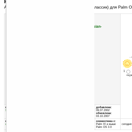
Palm OS v6.07
Англо-русский и русско-английский словарь (Классик) для Palm 
Скачать программу:
размер:
8503 Кб
скачать
SlovoEd_Classic_English-Russian_Russian-
English_dictionary.zip
-
1
«х
группы программы:
автор программы:
добавлена:
Языки
:
Словари
Paragon Software (SHDD)
09.07.2002
www.penreader.com/ru
обновлена:
info@penreader.com
03.10.2007
программа:
совместима с:
шареварная
Palm III и выше
сегодня:
Palm OS 3.0