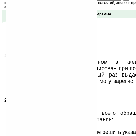
получайте ежедневный или еженедельный дайджест новостей, анонсов пр
акций сайта на ваш почтовый ящик.
Отзывы о программе
24.04.2003
-
Владлен
16:58
В мой Palm m515, купленном в киевс
«Компьютерленд» 6.09.02, инсталлирован при по
он не работает, а только каждый раз выда
необходимости регистрации. Как я могу зарегис
e-mail ? Заранее спасибо! Владлен.
25.08.2003
-
Михаил Фадеев
17:14
Уважаемый Владлен!
С подобными вопросами лучше всего обращ
технической поддержки нашей компании:
911@penreader.com
Менеджеры поддержки помогут Вам решить указа