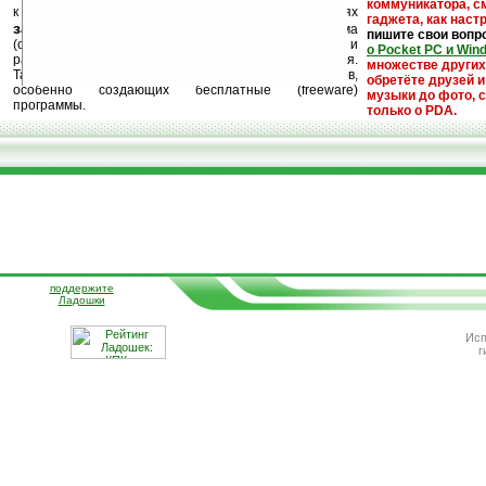
коммуникатора, с
к публикации на нашем сайте в комментариях
гаджета, как настр
запрещены
, как и несанкционированная реклама
пишите свои вопр
(спам). Мы поддерживаем авторов программ и
о Pocket PC и Win
развитие легального программного обеспечения.
множестве други
Также мы призываем Вас поддерживать авторов,
обретёте друзей и
особенно создающих бесплатные (freeware)
музыки до фото, с
программы.
только о PDA.
поддержите
Ладошки
Исп
г