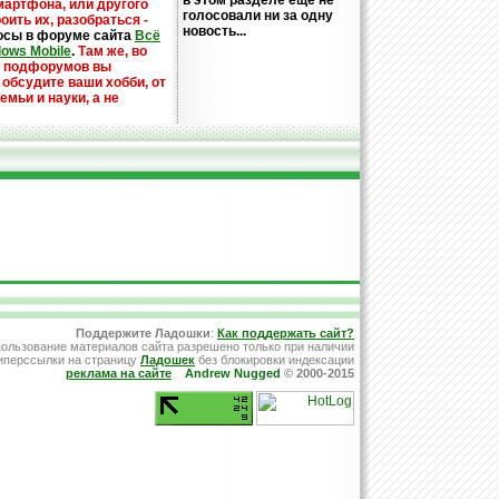
в этом разделе еще не
мартфона, или другого
голосовали ни за одну
оить их, разобраться -
новость...
осы в форуме сайта
Всё
dows Mobile
.
Там же, во
х подфорумов вы
 обсудите ваши хобби, от
емьи и науки, а не
Поддержите Ладошки
:
Как поддержать сайт?
ользование материалов сайта разрешено только при наличии
иперссылки на страницу
Ладошек
без блокировки индексации
реклама на сайте
Andrew Nugged
© 2000-2015