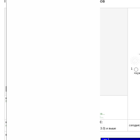
Программа для просмотра графических файлов
1
«х
Скачать программу:
размер:
579 Кб
скачать
программу
группы программы:
добавлена:
15.04.2004
Графика
:
Для просмотра
обновлена:
18.04.2004
автор программы:
ScaryBear Software
www.scarybearsoftware.co...
info@scarybearsoftware.c...
программа:
совместима с Pocket PC:
шареварная
любой процессор
сегодня:
Pocket PC (Windows CE 3.0) и выше
описание: