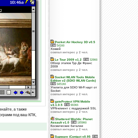
Pocket Air Hockey 3D v0.5
541Кб
Хоккей
совпал интерес у 2 чел.
Le Tour 2009 v1.2
326Кб
Обзор этапов Тур Де Франс
2009
совпал интерес у 2 чел.
Socket WLAN Tools Mobile
Edition v2 (SDIO WLAN Cards)
3451Кб
Утилита для SDIO Wi-Fi карт от
Socket
совпал интерес у 2 чел.
gateProtect VPN Mobile
v3.1.0.5
993Кб
VPN-клиент с поддержкой SSL
знайте, а также
совпал интерес у 2 чел.
ограмм под ваш КПК,
Shattered Worlds: Planet
Assault v1.0
1859Кб
Космические баталии
совпал интерес у 2 чел.
Supware iContact v0.95