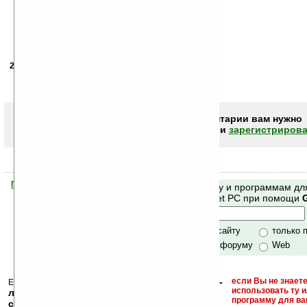
27.08.2006
- Taras55
18:28
с зумом проблемки... мне хватило
... Resco — the best
Чтобы писать комментарии вам нужно
авторизоваться (войти)
или
зарегистрирова
Помогите Ладошкам стать лучше
Поиск по сайту и программам дл
своей поддержкой.
Mobile и Pocket PC при помощи
Хочешь футболку?
только по сайту
только 
по сайту и форуму
Web
кейгены, кряки -
если Вы не знаете
Еще раз обращаем внимание, что
использовать ту 
лекарства, серийные номера, ключи и
программу для ва
ссылки на варезные сайты