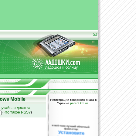
ows Mobile
Регистрация товарного знака в
Украине
patent.km.ua
.
лучайная десятка
(
что такое RSS?
)
и всё-таки лучший облачный
файл-стор:
Установите
DropBox уже
сегодня!
ПОЖАЛУЙСТА,