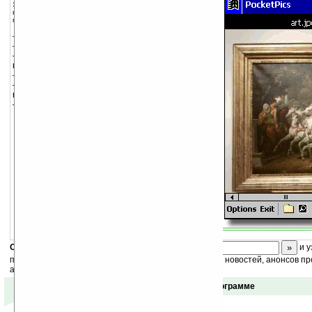
Это просмотрщик графических файлов. Простой
пользовательский интерфейс делает его удобным для
просмотра форматов: BMP, JPG и GIF.
— увеличение изображения, предпросмотр
— вращение изображения
— переименование, удаление, перемещение и
просмотр информации о графических файлах
— отображение названий файлов
— просмотр изображений из главной памяти или
карт памяти
— возможность изменить цвета фона и шрифта
Скоро
конкурс
с призами! Подпишитесь:
и у
получайте ежедневный или еженедельный дайджест новостей, анонсов пр
акций сайта на ваш почтовый ящик.
Отзывы о программе