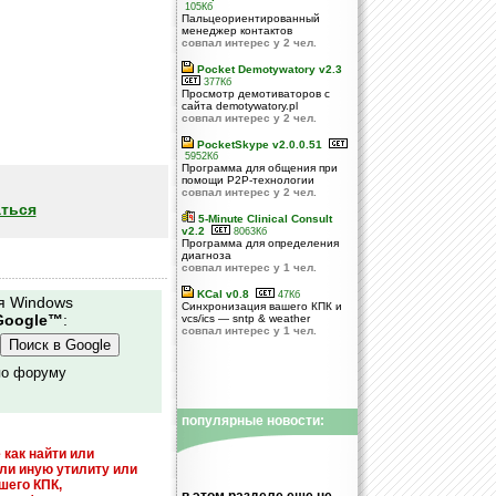
105Кб
Пальцеориентированный
менеджер контактов
совпал интерес у 2 чел.
Pocket Demotywatory v2.3
377Кб
Просмотр демотиваторов с
сайта demotywatory.pl
совпал интерес у 2 чел.
PocketSkype v2.0.0.51
5952Кб
Программа для общения при
помощи P2P-технологии
совпал интерес у 2 чел.
ться
5-Minute Clinical Consult
v2.2
8063Кб
Программа для определения
диагноза
совпал интерес у 1 чел.
KCal v0.8
47Кб
я Windows
Синхронизация вашего КПК и
Google™
:
vcs/ics — sntp & weather
совпал интерес у 1 чел.
по форуму
популярные новости:
 как найти или
или иную утилиту или
шего КПК,