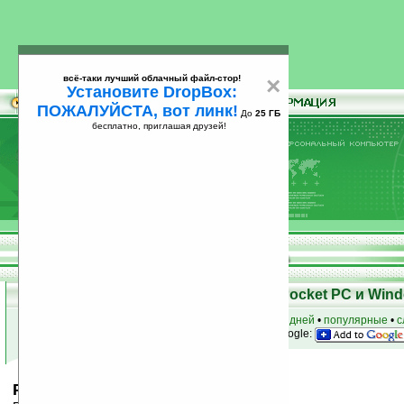
всё-таки лучший облачный файл-стор!
×
Установите DropBox:
ПОЖАЛУЙСТА, вот линк!
До
25 ГБ
бесплатно, приглашая друзей!
Установите
всё-таки лучший облачный файл-стор!
DropBox: ПОЖАЛУЙСТА, вот линк!
До
25
бесплатно, приглашая друзей!
ГБ
Скачать программы для КПК Pocket PC и Wind
к началу раздела
•
за сегодня
•
за 3 дня
•
за 7 дней
•
популярные
•
с
анонсы программ на email
• наш
на Google:
PocketPics v1.2