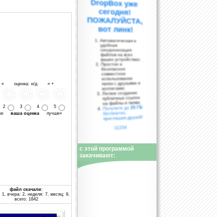
вот линк!
Автоматическая и
удобная
синхронизация
файлов на всех
ваших устройствах;
Простое и
безопасное
совместное
использование
папок с друзьями и
- « оценка: н/д » +
коллегами;
Легкое создание
публичных ссылок
на файлы и папки;
2
3
4
5
25 ГБ
Получите до
бесплатно,
уже
ваша оценка
лучше»
приглашая друзей!
11234
с этой программой
закачивают:
файл скачали:
 1, вчера: 2, неделя: 7, месяц: 9,
всего: 1842