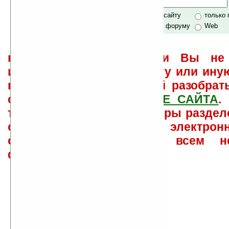
Хочешь футболку?
только по сайту
только
по сайту и форуму
Web
не забывайте, что если Вы не 
использовать или найти ту или ину
как ее настроить и с ней разобрат
свои вопросы в
ФОРУМЕ САЙТА
.
такого характера менеджеры раздел
сайта лично по электрон
ответов\советов давать всем н
физически.