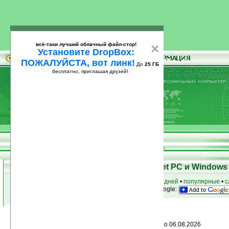
всё-таки лучший облачный файл-стор!
×
Установите DropBox:
ПОЖАЛУЙСТА, вот линк!
До
25 ГБ
бесплатно, приглашая друзей!
Установите
всё-таки лучший облачный файл-стор!
DropBox: ПОЖАЛУЙСТА, вот линк!
До
25
бесплатно, приглашая друзей!
ГБ
Программы для КПК Pocket PC и Windows 
к началу раздела
•
за сегодня
•
за 3 дня
•
за 7 дней
•
популярные
•
с
анонсы программ на email
• наш
на Google:
Условия поиска:
Найдено
Дата добавления: больше или равно 06.08.2026
0