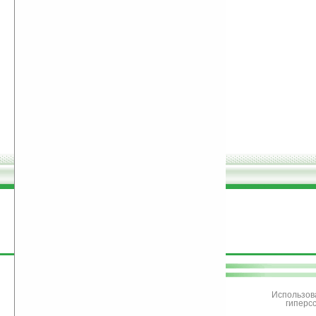
поддержите
Ладошки
Использов
гиперс