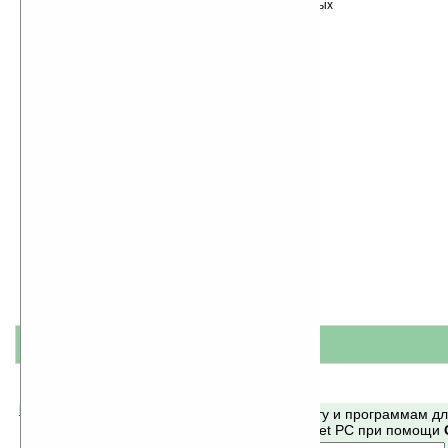
Сортировка по дате, начиная с новых
программ
название
#
короткое описание
Помогите Ладошкам стать лучше
Поиск по сайту и программам д
своей поддержкой.
Mobile и Pocket PC при помощи