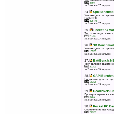
37Кб
за 2 месяца
17
загрузок
24.
Spb Benchmar
Утилита для тестирова
Pocket PC
8064Кб
за 2 месяца
17
загрузок
25.
PocketPC Mar
Тест производительнос
287Кб
за 2 месяца
17
загрузок
26.
3D Benchmark
Утилита для тестирова
152Кб
за 2 месяца
15
загрузок
27.
BattBench .NE
Тест батареи вашего К
291Кб
за 2 месяца
15
загрузок
28.
GAPI Benchma
Программа для тестир
153Кб
за 2 месяца
15
загрузок
29.
DeadPixels C
Проверка экрана на на
37Кб
за 2 месяца
15
загрузок
30.
Pocket PC Be
Определение производ
720Кб