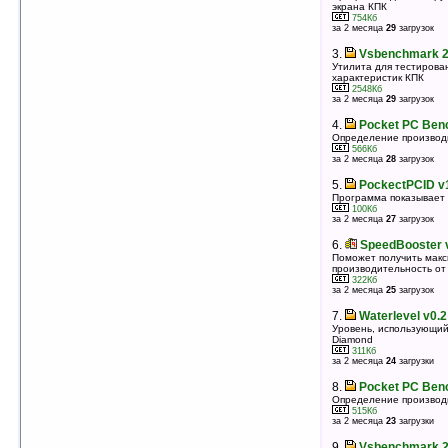
оценка 4.1
/ 6 чел.
экрана КПК
754Кб
за 2 месяца
29
загрузок
3.
ScanDisk Mobile v1.07 (PocketPC)
Мониторинг карты памяти, исправление ошибок
3.
Vsbenchmark 2
3497Кб
оценка 4
/ 5 чел.
Утилита для тестирова
характеристик КПК
2548Кб
4.
Batti v2.4
за 2 месяца
29
загрузок
Приложение для мониторинга батареи КПК
57Кб
4.
Pocket PC Ben
оценка 4
/ 4 чел.
Определение производ
566Кб
5.
SpeedBooster v2.0.020 (PocketPC)
за 2 месяца
28
загрузок
Поможет получить максимальную
производительность от вашего устройства
5.
PockectPCID v1
579Кб
оценка 3.8
/ 6 чел.
Программа показывает
100Кб
за 2 месяца
27
загрузок
6.
Waterlevel v0.2
Уровень, использующий акселерометр HTC Touch
6.
SpeedBooster 
Diamond
Поможет получить мак
311Кб
оценка 3.8
/ 5 чел.
производительность от
322Кб
за 2 месяца
25
загрузок
7.
checklcd v1.5
Проверка и возможно лечение битых пикселей
7.
Waterlevel v0.2
2328Кб
оценка 3.6
/ 3 чел.
Уровень, использующий
Diamond
311Кб
8.
UpTime Meter v3.4.3
за 2 месяца
24
загрузки
Плагин для экрана Today, который позволит
получить ответ на вопрос: «А сколько на самом
8.
Pocket PC Ben
деле проработал КПК?»
Определение производ
53Кб
оценка 3.5
/ 7 чел.
515Кб
за 2 месяца
23
загрузки
9.
TouchResponse v0.3.2
9.
Vsbenchmark 2