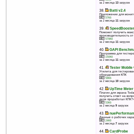
за 2 месяца
13
загрузок
38.
Batti v2.4
Приложение для монит
57Кб
за 2 месяца
11
загрузок
39.
SpeedBooster
Поможет получить мак
производительность от
579Кб
за 2 месяца
11
загрузок
40.
GAPI Benchma
Программа для тестир
150Кб
за 2 месяца
11
загрузок
41.
Tester Mobile 
Утилита для тестирова
оборудования КПК
58Кб
за 2 месяца
10
загрузок
42.
UpTime Meter 
Плагин для экрана Toda
получить ответ на вопр
деле проработал КПК?
53Кб
за 2 месяца
9
загрузок
43.
nuePerforman
Данные о рабочих хара
24Кб
за 2 месяца
7
загрузок
44.
CardProbe