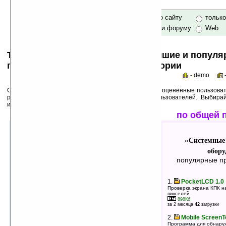
только по сайту
тольк
по сайту и форуму
Web
Top 50s по категориям: самые лучшие и попул
программы для Pocket PC в категории
- demo
Среди лучших ниже перечислены программы, выше оценённые пользоват
рейтинги популярности на основе активности пользователей. Выбира
использования!
лучшие по оценкам
по общей 
Системные утилиты: тесты
Системные
«
«
оборудования
обору
»
лучшие программы в группе
популярные пр
1.
nuePower v1.52 (Titan, Vogu)
1.
PocketLCD 1.0
Детальная информация о батарее
Проверка экрана КПК н
пикселей
17Кб
оценка 4.6
/ 5 чел.
898Кб
за 2 месяца
42
загрузки
2.
PocketPC Mark v1.03
2.
Mobile ScreenT
Тест производительности системы
Программа для обнару
287Кб