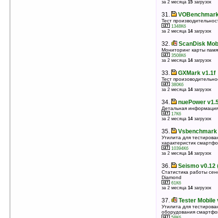
за 2 месяца
15
загрузок
31.
VOBenchmark
Тест производительнос
1348Кб
за 2 месяца
14
загрузок
32.
ScanDisk Mobi
Мониторинг карты памя
3508Кб
за 2 месяца
14
загрузок
33.
GXMark v1.1f
Тест произоводительно
380Кб
за 2 месяца
14
загрузок
34.
nuePower v1.52
Детальная информация
17Кб
за 2 месяца
14
загрузок
35.
Vsbenchmark 
Утилита для тестирова
характеристик смартф
10394Кб
за 2 месяца
14
загрузок
36.
Seismo v0.12
Статистика работы сен
Diamond
61Кб
за 2 месяца
14
загрузок
37.
Tester Mobile
Утилита для тестирова
оборудования смартфо
58Кб