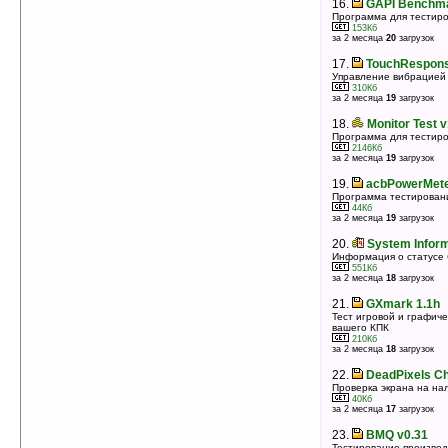
16.
GAPI Benchma
Программа для тестир
153Кб
за 2 месяца
20
загрузок
17.
TouchRespons
Управление вибрацией 
310Кб
за 2 месяца
19
загрузок
18.
Monitor Test v
Программа для тестиро
2146Кб
за 2 месяца
19
загрузок
19.
acbPowerMete
Программа тестирован
44Кб
за 2 месяца
19
загрузок
20.
System Inform
Информация о статусе 
551Кб
за 2 месяца
18
загрузок
21.
GXmark 1.1h
Тест игровой и графич
вашего КПК
210Кб
за 2 месяца
18
загрузок
22.
DeadPixels Ch
Проверка экрана на на
40Кб
за 2 месяца
17
загрузок
23.
BMQ v0.31
Тестирование произво