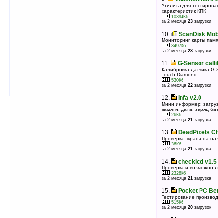
Управление вибрацией при нажатии на экран
Утилита для тестирова
310Кб
оценка 3.5
/ 4 чел.
характеристик КПК
10394Кб
за 2 месяца
23
загрузки
10.
Spb Benchmark v1.6
Утилита для тестирования производительности
10.
ScanDisk Mobi
Pocket PC
Мониторинг карты памя
8064Кб
оценка 3.3
/ 3 чел.
3497Кб
за 2 месяца
23
загрузки
11.
PocketLCD 1.0
11.
G-Sensor calli
Проверка экрана КПК на наличие битых (мертвых)
пикселей
Калибровка датчика G-
Touch Diamond
898Кб
оценка 3.2
/ 5 чел.
530Кб
за 2 месяца
22
загрузки
12.
Infa v2.0
Мини информер: загруз
памяти, дата, заряд ба
26Кб
за 2 месяца
21
загрузка
13.
DeadPixels C
Проверка экрана на на
36Кб
за 2 месяца
21
загрузка
14.
checklcd v1.5
Проверка и возможно л
2328Кб
за 2 месяца
21
загрузка
15.
Pocket PC Be
Тестирование произво
515Кб
за 2 месяца
20
загрузок