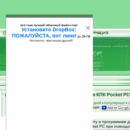
всё-таки лучший облачный файл-стор!
×
Установите DropBox:
ПОЖАЛУЙСТА, вот линк!
До
25 ГБ
бесплатно, приглашая друзей!
Установите
всё-таки лучший облачный файл-стор!
DropBox: ПОЖАЛУЙСТА, вот линк!
До
25
бесплатно, приглашая друзей!
ГБ
Лучшие и популярные программы для КПК Pocket PC 
к началу раздела
•
за сегодня
•
за 3 дня
•
за 7 дней
•
популярные
•
с
анонсы программ на email
• наш
на Google:
Поиск по сайту и программам 
Mobile и Pocket PC при помощ