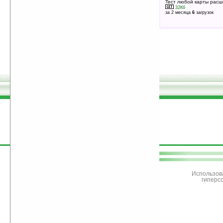
Тест любой карты рас
32Кб
за 2 месяца
6
загрузок
поддержите
Ладошки
Использов
гиперс