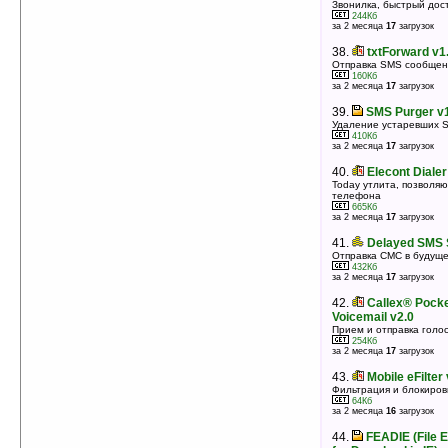
Звонилка, быстрый дос
244Кб
за 2 месяца
17
загрузок
38.
txtForward v1.
Отправка SMS сообщен
160Кб
за 2 месяца
17
загрузок
39.
SMS Purger v
Удаление устаревших 
410Кб
за 2 месяца
17
загрузок
40.
Elecont Dialer
Today утлита, позволя
телефона
665Кб
за 2 месяца
17
загрузок
41.
Delayed SMS 
Отправка СМС в будущ
432Кб
за 2 месяца
17
загрузок
42.
Callex® Pock
Voicemail v2.0
Прием и отправка голо
254Кб
за 2 месяца
17
загрузок
43.
Mobile eFilter
Фильтрация и блокиров
64Кб
за 2 месяца
16
загрузок
44.
FEADIE (File 