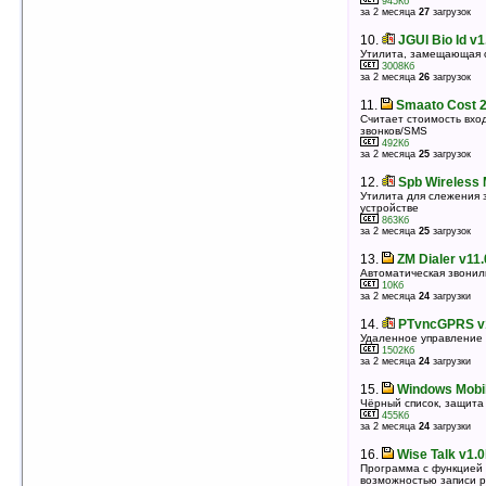
945Кб
Отправка SMS с Pocket PC
за 2 месяца
27
загрузок
38Кб
оценка 4.6
/ 5 чел.
10.
JGUI Bio Id v1
Утилита, замещающая 
9.
GPRS Traffic Counter v3.2
3008Кб
Учет GPRS траффика
за 2 месяца
26
загрузок
344Кб
оценка 4.5
/ 7 чел.
11.
Smaato Cost 2
Считает стоимость вхо
10.
Spb Wireless Monitor v3.1
звонков/SMS
Утилита для слежения за соединениями на вашем
492Кб
устройстве
за 2 месяца
25
загрузок
863Кб
оценка 4.5
/ 7 чел.
12.
Spb Wireless 
Утилита для слежения 
11.
SMS Bomber v2.10
устройстве
Рассылка СМС многим контактам по несколько раз
863Кб
285Кб
за 2 месяца
25
загрузок
оценка 4.5
/ 6 чел.
13.
ZM Dialer v11.
12.
Терминал v1.0 (Smartphone)
Автоматическая звонил
Менеджер Bluetooth-подключений для смартфонов
10Кб
под управлением Windows Mobile
за 2 месяца
24
загрузки
280Кб
оценка 4.3
/ 53 чел.
14.
PTvncGPRS v
Удаленное управление
13.
Primetech Contacts v2.216
1502Кб
Программа для удобной работы со списком
за 2 месяца
24
загрузки
контактов
811Кб
15.
Windows Mobile
оценка 4.3
/ 3 чел.
Чёрный список, защита
455Кб
14.
WMWifiRouter v2.00
за 2 месяца
24
загрузки
Превращает коммуникатор в WiFi-маршрутизатор
2832Кб
16.
Wise Talk v1.
оценка 4.2
/ 13 чел.
Программа с функцией 
возможностью записи р