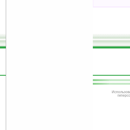
поддержите
Ладошки
Использов
гиперс