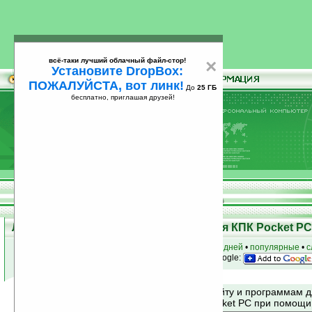
всё-таки лучший облачный файл-стор!
×
Установите DropBox:
ПОЖАЛУЙСТА, вот линк!
До
25 ГБ
бесплатно, приглашая друзей!
Установите
всё-таки лучший облачный файл-стор!
DropBox: ПОЖАЛУЙСТА, вот линк!
До
25
бесплатно, приглашая друзей!
ГБ
Лучшие и популярные программы для КПК Pocket PC 
к началу раздела
•
за сегодня
•
за 3 дня
•
за 7 дней
•
популярные
•
с
анонсы программ на email
• наш
на Google:
Поиск по сайту и программам 
Mobile и Pocket PC при помощ