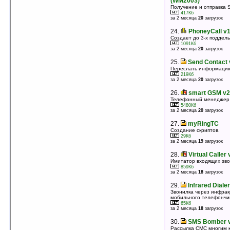
(WM2003)
оценка 4.1
/ 6 чел.
Получение и отправка 
417Кб
22.
PhoneyCall v1.0
за 2 месяца
20
загрузок
Создает до 3-х поддельных входящих звонков.
1091Кб
24.
PhoneyCall v1
оценка 4
/ 14 чел.
Создает до 3-х поддель
1091Кб
23.
VITO VoiceDialer v4.05
за 2 месяца
20
загрузок
Программа для голосового набора
1378Кб
25.
Send Contact 
оценка 4
/ 13 чел.
Переслать информацию
219Кб
24.
Fake Ringing v1.0 Build 2454
за 2 месяца
20
загрузок
Фальшивый вызов
794Кб
26.
smart GSM v2
оценка 4
/ 8 чел.
Телефонный менеджер
5480Кб
25.
Infrared Dialer v1.1
за 2 месяца
20
загрузок
Звонилка через инфракрасный порт вашего
мобильного телефончика.
27.
myRingTC
65Кб
Создание скриптов.
оценка 4
/ 5 чел.
29Кб
за 2 месяца
19
загрузок
26.
EZtalk
Звонки через мобильный интернет
28.
Virtual Caller
904Кб
Имитатор входящих зво
оценка 3.9
/ 105 чел.
859Кб
за 2 месяца
18
загрузок
27.
Windows Mobile Blacklist 1.5
Чёрный список, защита от нежелательных вызовов
29.
Infrared Dialer
455Кб
Звонилка через инфрак
оценка 3.8
/ 6 чел.
мобильного телефончи
65Кб
28.
O3touch v3.7
за 2 месяца
18
загрузок
Звонилка, быстрый доступ к функциям КПК
244Кб
30.
SMS Bomber v
оценка 3.8
/ 5 чел.
Рассылка СМС многим к