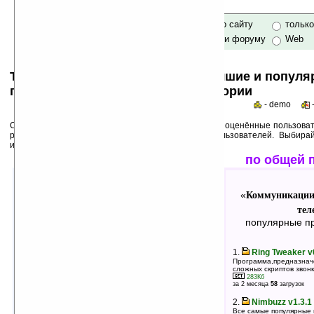
только по сайту
тольк
по сайту и форуму
Web
Top 50s по категориям: самые лучшие и попул
программы для Pocket PC в категории
- demo
Среди лучших ниже перечислены программы, выше оценённые пользоват
рейтинги популярности на основе активности пользователей. Выбира
использования!
лучшие по оценкам
по общей 
Коммуникации и сети: Мобильные
Коммуникации 
«
«
телефоны
тел
»
лучшие программы в группе
популярные пр
1.
ContactMP3 v1.1
1.
Ring Tweaker v
Установка рингтонов для контактов и групп в
Программа,предназнач
формате mp3
сложных скриптов звонк
483Кб
283Кб
оценка 5
/ 7 чел.
за 2 месяца
58
загрузок
2.
ZM Dialer v11.0
2.
Nimbuzz v1.3.1
Автоматическая звонилка
Все самые популярные