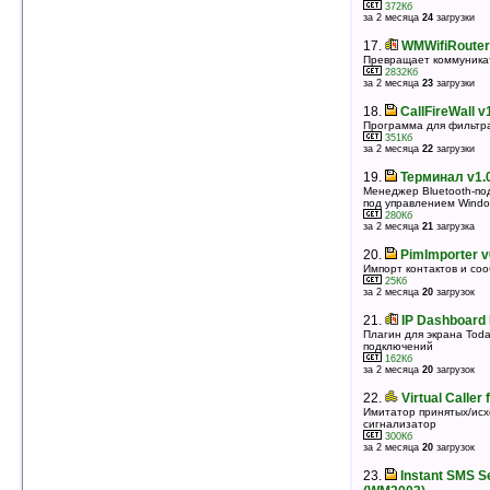
15.
Nimbuzz v1.3.1 (PocketPC)
372Кб
Все самые популярные мессенджеры в одном
за 2 месяца
24
загрузки
2697Кб
оценка 4.2
/ 11 чел.
17.
WMWifiRouter
Превращает коммуникат
16.
Sms Mobile v0.2.0208
2832Кб
Программа для отправки SMS через официальные
за 2 месяца
23
загрузки
сайты кампаний
151Кб
18.
CallFireWall v
оценка 4.2
/ 10 чел.
Программа для фильтра
351Кб
17.
Instant SMS Sender Lite v3.1 (WM5)
за 2 месяца
22
загрузки
Получение и отправка SMS с КПК через телефон
414Кб
19.
Терминал v1.
оценка 4.2
/ 9 чел.
Менеджер Bluetooth-п
под управлением Windo
18.
Callex® PocketPC — ETPlayer
280Кб
Voicemail v2.0
за 2 месяца
21
загрузка
Прием и отправка голосовых сообщений
254Кб
20.
PimImporter v
оценка 4.2
/ 8 чел.
Импорт контактов и со
25Кб
19.
VITO Dialer v2.0.1
за 2 месяца
20
загрузок
Набор телефонных номеров прямо из Контактов
используя Bluetooth, IRDA или кабельное
21.
IP Dashboard 
соединение с вашим мобильным телефоном
Плагин для экрана Tod
139Кб
подключений
оценка 4.2
/ 4 чел.
162Кб
за 2 месяца
20
загрузок
20.
Wise Talk v1.0b
Программа с функцией автоответчика и
22.
Virtual Caller
возможностью записи разговора
Имитатор принятых/исх
372Кб
сигнализатор
оценка 4.1
/ 23 чел.
300Кб
за 2 месяца
20
загрузок
21.
CallFireWall v1.4
Программа для фильтрации и управления звонками
23.
Instant SMS Se
351Кб