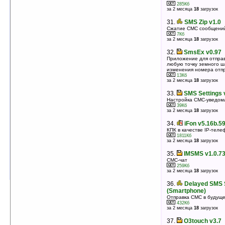
285Кб
29.
PTvncGPRS v1.1
за 2 месяца
18
загрузок
Удаленное управление компьютером с КПК
1502Кб
31.
SMS Zip v1.0
оценка 3.6
/ 13 чел.
Сжатие СМС сообщени
7Кб
30.
Bluetooth Dialer v2.0 (WM5/6)
за 2 месяца
18
загрузок
Альтернатива стандартной Bluetooth-звонилке
456Кб
32.
SmsEx v0.97
оценка 3.6
/ 8 чел.
Приложение для отправ
любую точку земного ш
31.
MonkeyMessenger GSM SMS v1.1
изменения номера отп
SMS-клиент, использующий для связи с телефоном
13Кб
Bluetooth или ИК-порт
за 2 месяца
18
загрузок
185Кб
оценка 3.6
/ 3 чел.
33.
SMS Settings 
Настройка СМС-уведомл
32.
FEADIE (File Extension Association
39Кб
for Download in IE) v1.1
за 2 месяца
18
загрузок
Решение проблемы отображения файла в Internet
Explorer
34.
iFon v5.16b.5
5Кб
КПК в качестве IP-теле
оценка 3.3
/ 25 чел.
1811Кб
за 2 месяца
18
загрузок
33.
smart GSM v2.3.4
Телефонный менеджер
35.
IMSMS v1.0.7
5480Кб
СМС-чат
оценка 3.2
/ 7 чел.
259Кб
за 2 месяца
18
загрузок
36.
Delayed SMS 
(Smartphone)
Отправка СМС в будущ
432Кб
за 2 месяца
18
загрузок
37.
O3touch v3.7