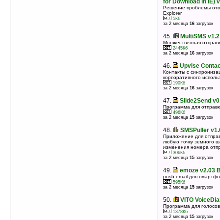
for Download in IE) 
Решение проблемы отоб
Explorer
5Кб
за 2 месяца
16
загрузок
45.
MultiSMS v1.2
Множественная отправ
2445Кб
за 2 месяца
16
загрузок
46.
Upvise Contac
Контакты с синхрониза
корпоративного исполь
190Кб
за 2 месяца
16
загрузок
47.
Slide2Send v0
Программа для отправ
496Кб
за 2 месяца
15
загрузок
48.
SMSPuller v1.
Приложение для отправ
любую точку земного ш
изменения номера отпр
306Кб
за 2 месяца
15
загрузок
49.
emoze v2.03 B
push-email для смартф
595Кб
за 2 месяца
15
загрузок
50.
VITO VoiceDia
Программа для голосов
1378Кб
за 2 месяца
15
загрузок