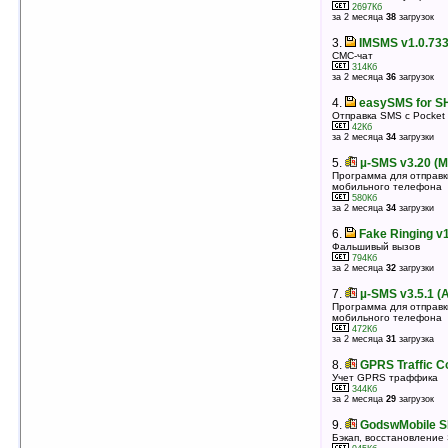
10Кб
2697Кб
оценка 5
/ 5 чел.
за 2 месяца
38
загрузок
3.
SmsEx v0.97
3.
IMSMS v1.0.733
Приложение для отправки смс через Интернет в
СМС-чат
любую точку земного шара с возможностью
314Кб
изменения номера отправителя
за 2 месяца
36
загрузок
13Кб
оценка 5
/ 5 чел.
4.
easySMS for S
Отправка SMS с Pocket
4.
Elecont Dialer v1.0.118
42Кб
Today утлита, позволяющая набрать номер
за 2 месяца
34
загрузки
телефона
665Кб
5.
µ-SMS v3.20 (M
оценка 5
/ 3 чел.
Программа для отправ
мобильного телефона
5.
Virtual Caller for Smartphone v0.2
580Кб
Имитатор принятых/исходящих звонков, будильник,
за 2 месяца
34
загрузки
сигнализатор
300Кб
6.
Fake Ringing v1
оценка 5
/ 3 чел.
Фальшивый вызов
794Кб
6.
SMSPuller v1.0
за 2 месяца
32
загрузки
Приложение для отправки SMS через интернет в
любую точку земного шара с возможностью
7.
µ-SMS v3.5.1 (
изменения номера отправителя.
Программа для отправ
306Кб
мобильного телефона
оценка 4.8
/ 9 чел.
472Кб
за 2 месяца
31
загрузка
7.
Ladoshki PMA (Personal Mobile
Assistant) v0.41
8.
GPRS Traffic C
для phone edition: Сигналы на звонки и sms,
Учет GPRS траффика
автоответ. Блеклист, таймер, скрипты, звук и
344Кб
вибросигналы, др.
за 2 месяца
29
загрузок
851Кб
оценка 4.6
/ 125 чел.
9.
GodswMobile S
Бэкап, восстановление
8.
easySMS for ARM v1.56