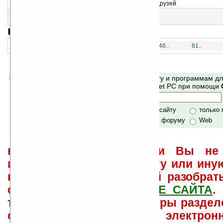
Напоминание о молитве для вас, а также ваших друзей
15
NRDate v1.3.8
Показывает текущую дату и время
навигация:
1..
16..
31..
46..
61..
Помогите Ладошкам стать лучше
Поиск по сайту и программам д
своей поддержкой.
Mobile и Pocket PC при помощи
Хочешь футболку?
только по сайту
только
по сайту и форуму
Web
не забывайте, что если Вы не 
использовать или найти ту или ину
как ее настроить и с ней разобрат
свои вопросы в
ФОРУМЕ САЙТА
.
такого характера менеджеры раздел
сайта лично по электрон