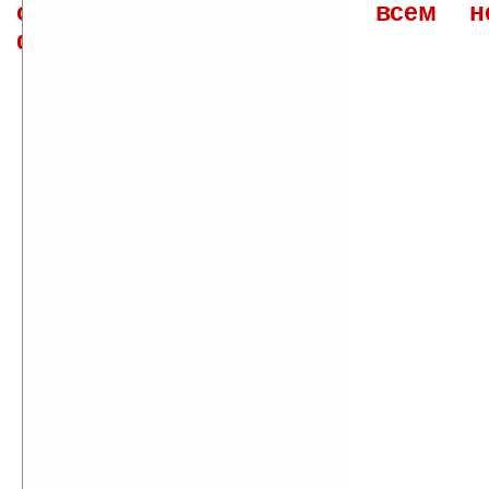
ответов\советов давать всем н
физически.