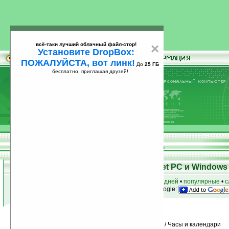
всё-таки лучший облачный файл-стор!
×
Установите DropBox:
ПОЖАЛУЙСТА, вот линк!
До
25 ГБ
бесплатно, приглашая друзей!
Установите
всё-таки лучший облачный файл-стор!
DropBox: ПОЖАЛУЙСТА, вот линк!
До
25
бесплатно, приглашая друзей!
ГБ
Программы для КПК Pocket PC и Windows 
к началу раздела
•
за сегодня
•
за 3 дня
•
за 7 дней
•
популярные
•
с
анонсы программ на email
• наш
на Google:
Условия поиска:
Найдено
Группа: Управление информацией / Часы и календари
302