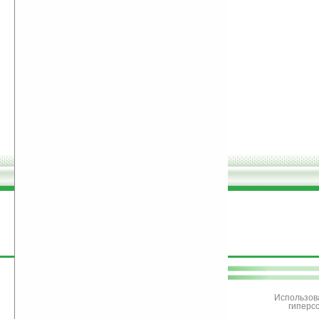
поддержите
Ладошки
Использов
гиперс