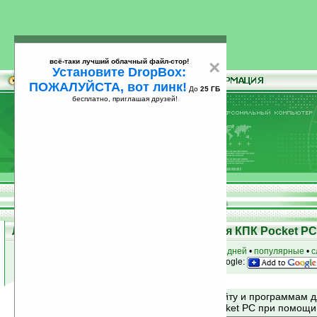
всё-таки лучший облачный файл-стор!
×
Установите DropBox:
ПОЖАЛУЙСТА, вот линк!
До
25 ГБ
бесплатно, приглашая друзей!
Установите
всё-таки лучший облачный файл-стор!
DropBox: ПОЖАЛУЙСТА, вот линк!
До
25
бесплатно, приглашая друзей!
ГБ
Лучшие и популярные программы для КПК Pocket PC 
к началу раздела
•
за сегодня
•
за 3 дня
•
за 7 дней
•
популярные
•
с
анонсы программ на email
• наш
на Google:
Поиск по сайту и программам 
Mobile и Pocket PC при помощ