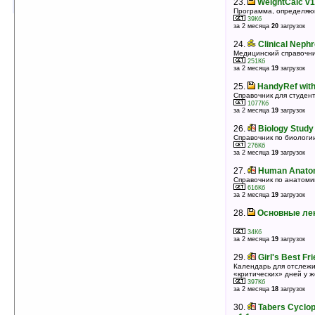
23.
WeightCalc v1
Программа, определяю
39Кб
за 2 месяца
20
загрузок
24.
Clinical Neph
Медицинский справочн
251Кб
за 2 месяца
19
загрузок
25.
HandyRef with
Справочник для студен
1077Кб
за 2 месяца
19
загрузок
26.
Biology Study
Справочник по биологи
276Кб
за 2 месяца
19
загрузок
27.
Human Anatom
Справочник по анатоми
616Кб
за 2 месяца
19
загрузок
28.
Основные ле
34Кб
за 2 месяца
19
загрузок
29.
Girl's Best Fr
Календарь для отслежи
«критических» дней у 
397Кб
за 2 месяца
18
загрузок
30.
Tabers Cyclop