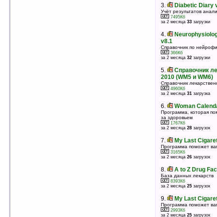
оценка 5
/ 3 чел.
3.
Diabetic Diary 
Учёт результатов анали
3.
La Femme+ v1.13
7495Кб
Программа для женщин, слежение за
за 2 месяца
33
загрузки
менструальными циклами
7885Кб
4.
Neurophysiolog
оценка 4.8
/ 13 чел.
v8.1
4.
Human Anatomy and Physiology v8.2
Справочник по нейроф
366Кб
Справочник по анатомии и физиологии
за 2 месяца
32
загрузки
616Кб
оценка 4.5
/ 7 чел.
5.
Справочник л
5.
Справочник лекарственных средств
2010 (WM5 и WM6)
2010 (WM5 и WM6)
Справочник лекарствен
4960Кб
Справочник лекарственных средств
за 2 месяца
31
загрузка
4960Кб
оценка 4.4
/ 9 чел.
6.
Woman Calendar
6.
Tabers Cyclopedic Medical Dictionary
Программа, которая п
за здоровьем
v1.1
1767Кб
Mедицинский словарь Тейбера
за 2 месяца
28
загрузок
27212Кб
оценка 4.4
/ 7 чел.
7.
My Last Cigaret
Программа поможет вам
7.
Portable X-Ray v1.86
3165Кб
Портативный рентген аппарат для «засветки»
за 2 месяца
26
загрузок
ваших друзей
1717Кб
8.
A to Z Drug Fac
оценка 4.2
/ 72 чел.
База данных лекарств
8393Кб
8.
Emhylometer v1.2
за 2 месяца
25
загрузок
Программа, вычисляющая уровень алкоголя в крови
94Кб
9.
My Last Cigaret
оценка 4.2
/ 4 чел.
Программа поможет вам
2993Кб
9.
World Book Health Encyclopedia 2004
за 2 месяца
25
загрузок