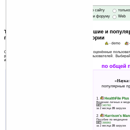
только по сайту
тольк
по сайту и форуму
Web
Top 50s по категориям: самые лучшие и попул
программы для Pocket PC в категории
- demo
Среди лучших ниже перечислены программы, выше оценённые пользоват
рейтинги популярности на основе активности пользователей. Выбира
использования!
лучшие по оценкам
по общей 
Наука: Медицина
Наука:
«
»
«
лучшие программы в группе
популярные пр
1.
Энциклопедия психоактивных
1.
HealthFile Plus
средств, не запрещённых законом
Ведение личных и меди
3407Кб
за 2 месяца
35
загрузок
24Кб
оценка 5
/ 4 чел.
2.
Harrison's Manu
Пособие по медицине
2.
BioPocket v1.92
3968Кб
Расчет биоритмов
за 2 месяца
35
загрузок
59Кб