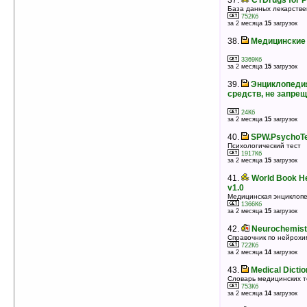
37.
CTDrugs for P
База данных лекарстве
752Кб
за 2 месяца
15
загрузок
38.
Медицинские
3369Кб
за 2 месяца
15
загрузок
39.
Энциклопеди
средств, не запре
24Кб
за 2 месяца
15
загрузок
40.
SPW.PsychoTe
Психологический тест
1917Кб
за 2 месяца
15
загрузок
41.
World Book He
v1.0
Медицинская энциклоп
1366Кб
за 2 месяца
15
загрузок
42.
Neurochemist
Справочник по нейрох
722Кб
за 2 месяца
14
загрузок
43.
Medical Dictio
Словарь медицинских 
753Кб
за 2 месяца
14
загрузок