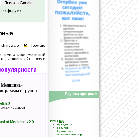
о по форуму
вот линк!
Автоматическая и
удобная
синхронизация
ярные
файлов на всех
ваших устройствах;
Простое и
безопасное
- shareware
- freeware
совместное
использование
папок с друзьями и
елями, а также месячный
коллегами;
йте, и оценивайте после
Легкое создание
публичных ссылок
на файлы и папки;
25 ГБ
Получите до
популярности
бесплатно,
приглашая друзей!
11234
 Медицина
»
ограммы в группе
Группы программ
 v5.5.2
цинских записей
Игры
top
al of Medicine v2.0
Аркада
top
FPS
top
Бродилки и
приключения
top