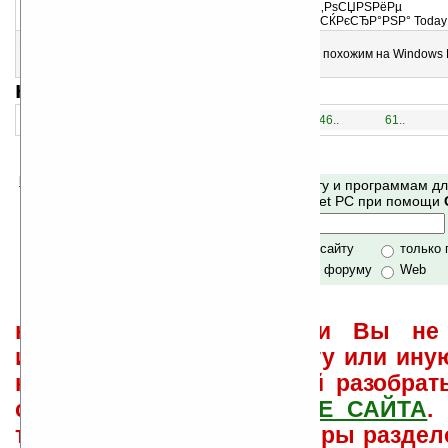
РџРѕРєР°Р·С‹РІР°РµС‚ РІСЂРµРјСЏ Рё СЃРѕСЃС‚РѕСЏРЅРёРµ
Р±Р°С‚Р°СЂРµРё РІ РІРµСЂС…РЅРµРј СѓРіР»Сѓ СЌРєСЂР°РЅР° Today
15
TodayXLive v1.0.0.2 beta
Плагин, который делает ваш Windows Mobile КПК похожим на Windows
7
навигация:
1..
16..
31..
46..
61..
Помогите Ладошкам стать лучше
Поиск по сайту и программам д
своей поддержкой.
Mobile и Pocket PC при помощи
Хочешь футболку?
только по сайту
только
по сайту и форуму
Web
не забывайте, что если Вы не 
использовать или найти ту или ину
как ее настроить и с ней разобрат
свои вопросы в
ФОРУМЕ САЙТА
.
такого характера менеджеры раздел