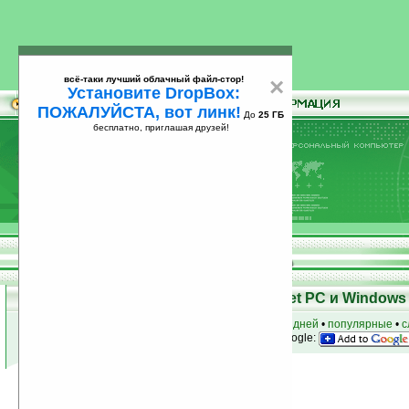
всё-таки лучший облачный файл-стор!
×
Установите DropBox:
ПОЖАЛУЙСТА, вот линк!
До
25 ГБ
бесплатно, приглашая друзей!
Установите
всё-таки лучший облачный файл-стор!
DropBox: ПОЖАЛУЙСТА, вот линк!
До
25
бесплатно, приглашая друзей!
ГБ
Программы для КПК Pocket PC и Windows 
к началу раздела
•
за сегодня
•
за 3 дня
•
за 7 дней
•
популярные
•
с
анонсы программ на email
• наш
на Google:
Условия поиска:
Найдена
Группа: Утилиты / Для Today
361