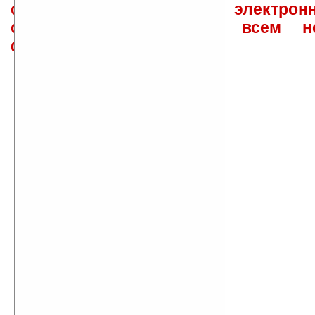
сайта лично по электрон
ответов\советов давать всем н
физически.