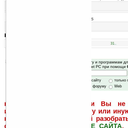
13
CruiseController v2.5
Звуковой автомобильный круиз-контроль
14
AgroPilot (WM2003)
Эффективная работа на тракторе с помощью GPS
15
GPS Full Screen Speedometer
GPS-спидометр
навигация:
1..
16..
31..
Помогите Ладошкам стать лучше
Поиск по сайту и программам д
своей поддержкой.
Mobile и Pocket PC при помощи
Хочешь футболку?
только по сайту
только
по сайту и форуму
Web
не забывайте, что если Вы не 
использовать или найти ту или ину
как ее настроить и с ней разобрат
свои вопросы в
ФОРУМЕ САЙТА
.