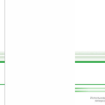
поддержите
Ладошки
Использов
гиперс