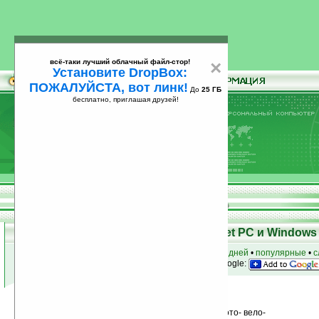
всё-таки лучший облачный файл-стор!
×
Установите DropBox:
ПОЖАЛУЙСТА, вот линк!
До
25 ГБ
бесплатно, приглашая друзей!
Установите
всё-таки лучший облачный файл-стор!
DropBox: ПОЖАЛУЙСТА, вот линк!
До
25
бесплатно, приглашая друзей!
ГБ
Программы для КПК Pocket PC и Windows 
к началу раздела
•
за сегодня
•
за 3 дня
•
за 7 дней
•
популярные
•
с
анонсы программ на email
• наш
на Google:
Условия поиска:
Найдено
Группа: Быт, семья, спорт / Авто- мото- вело-
55