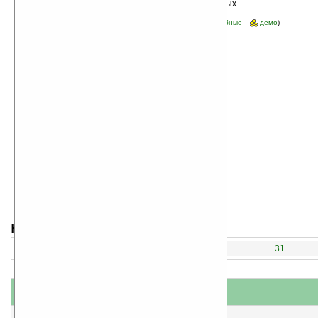
Сортировка по дате, начиная с новых
программ
Стоимость:
все
(отфильтровать:
бесплатные
пробные
демо
)
навигация:
1..
16..
31..
название
#
короткое описание
1
MyDVR v5.1