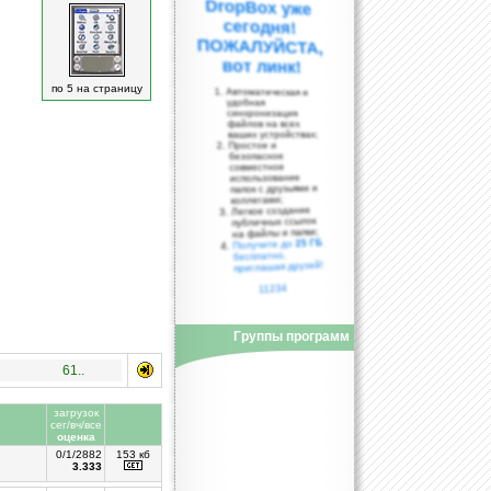
вот линк!
по 5 на страницу
Автоматическая и
удобная
синхронизация
файлов на всех
ваших устройствах;
Простое и
безопасное
совместное
использование
папок с друзьями и
коллегами;
Легкое создание
публичных ссылок
на файлы и папки;
25 ГБ
Получите до
бесплатно,
приглашая друзей!
11234
Группы программ
61..
загрузок
сег/вч/все
оценка
0/1/2882
153 кб
3.333