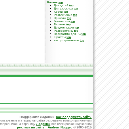
Разное
top
Для детей
top
Для взрослых
top
Хобби
top
Развлечения
top
Приколы
top
Генеалогия
top
Религия
top
Документация
top
Разработчику
top
Программы для PC
top
Шрифты
top
несортированное
top
Поддержите Ладошки
:
Как поддержать сайт?
ользование материалов сайта разрешено только при наличии
иперссылки на страницу
Ладошек
без блокировки индексации
реклама на сайте
Andrew Nugged
© 2000-2015