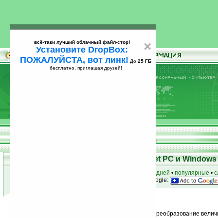
всё-таки лучший облачный файл-стор!
×
Установите DropBox:
ПОЖАЛУЙСТА, вот линк!
До
25 ГБ
бесплатно, приглашая друзей!
Установите
всё-таки лучший облачный файл-стор!
DropBox: ПОЖАЛУЙСТА, вот линк!
До
25
бесплатно, приглашая друзей!
ГБ
Программы для КПК Pocket PC и Windows 
к началу раздела
•
за сегодня
•
за 3 дня
•
за 7 дней
•
популярные
•
с
анонсы программ на email
• наш
на Google:
Условия поиска:
Найдено
Группа: Управление информацией / Преобразование велич
70