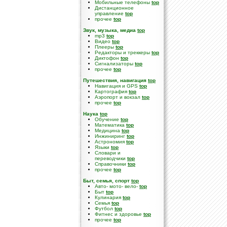
Мобильные телефоны
top
Дистанционное
управление
top
прочее
top
Звук, музыка, медиа
top
mp3
top
Видео
top
Плееры
top
Редакторы и треккеры
top
Диктофон
top
Сигнализаторы
top
прочее
top
Путешествия, навигация
top
Навигация и GPS
top
Картография
top
Аэропорт и вокзал
top
прочее
top
Наука
top
Обучение
top
Математика
top
Медицина
top
Инжиниринг
top
Астрономия
top
Языки
top
Словари и
переводчики
top
Справочники
top
прочее
top
Быт, семья, спорт
top
Авто- мото- вело-
top
Быт
top
Кулинария
top
Семья
top
Футбол
top
Фитнес и здоровье
top
прочее
top