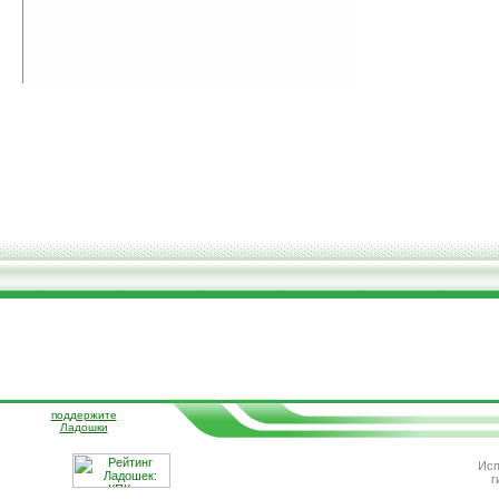
поддержите
Ладошки
Исп
г