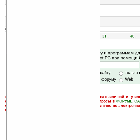
Конвертер величин
14
XChange R8 v2.0
Конвертер валют
15
MSS Converter v1.07
Конвертер величин
навигация:
1..
16..
31..
46..
Помогите Ладошкам стать лучше
Поиск по сайту и программам д
своей поддержкой.
Mobile и Pocket PC при помощи
Хочешь футболку?
только по сайту
только
по сайту и форуму
Web
не забывайте, что если Вы не знаете как использовать или найти ту ил
настроить и с ней разобраться - пишите свои вопросы в
ФОРУМЕ СА
характера менеджеры разделов или автор сайта лично по электронно
давать всем не успевают физически.