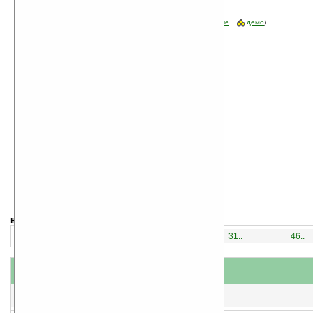
Сортировка по дате, начиная с новых
программ
Стоимость:
все
(отфильтровать:
бесплатные
пробные
демо
)
навигация:
1..
16..
31..
46..
название
#
короткое описание
1
xConverter v2.2
Конвертер различных величин