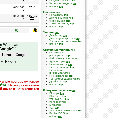
--
Покупки и товары
top
Часы и календари
top
прочее
top
0/0/1666
87 кб
--
Графика
top
Редакторы
top
0/0/5604
1456 кб
Для просмотра
top
4
Фотокамера
top
Темы для Today
top
прочее
top
61..
Утилиты
top
Для Today
top
Для запуска програм
top
Управления задачами
top
ля Windows
прочее
top
Google™
:
Системные утилиты
top
Cистемные
расширения
top
Файловые утилиты
top
 по форуму
Архиваторы
top
Безопасность
top
Синхронизация
top
Системная
информация
top
Русификаторы
top
тесты оборудования
top
и иную программу, как ее
Драйверы
top
прочее
top
ЙТА
. На вопросы такого
й почте ответов\советов
Коммуникации и сети
top
ИК-порт
top
Bluetooth
top
WiFi (WLAN)
top
Интернет
top
E-Mail
top
Чат
top
Локальные сети (LAN)
top
Pocket PC Phone
edition
top