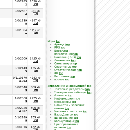
0/0/2985
1036 кб
3
0/0/2587
931 кб
4
0/0/1739
4147 кб
5
0/0/1804
1112 кб
--
Игры
top
Аркада
top
FPS
top
Бродилки и
приключения
top
Ролевые (RPG)
top
0/0/2909
1425 кб
Логические
top
--
Симуляторы
top
Спортивные
top
0/1/2143
175 кб
Стратегические
top
5
3D
top
Карточные
top
0/1/10376
4283 кб
прочее
top
4.393
Управление информацией
top
0/0/2440
409 кб
Текстовые редакторы
top
5
Электронные таблицы
top
Финансы
top
1/0/2468
2275 кб
Информационные
5
менеджеры
top
Блокноты и записные
0/0/2236
605 кб
книжки
top
4.667
Читалки и листалки
top
Базы Данных
top
0/1/2389
355 кб
Шифрование
top
5
Калькуляторы
top
Преобразование
0/0/3016
472 кб
величин
top