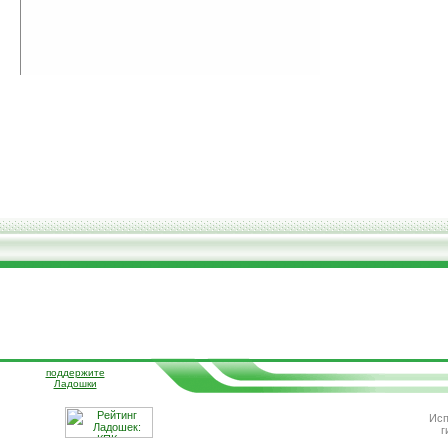
поддержите
Ладошки
Исп
г