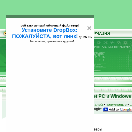
всё-таки лучший облачный файл-стор!
×
Установите DropBox:
ПОЖАЛУЙСТА, вот линк!
До
25 ГБ
бесплатно, приглашая друзей!
Установите
всё-таки лучший облачный файл-стор!
DropBox: ПОЖАЛУЙСТА, вот линк!
До
25
бесплатно, приглашая друзей!
ГБ
Программы для КПК Pocket PC и Windows 
к началу раздела
•
за сегодня
•
за 3 дня
•
за 7 дней
•
популярные
•
с
анонсы программ на email
• наш
на Google:
Условия поиска:
Найдено
Группа: Системные утилиты / Драйверы
28