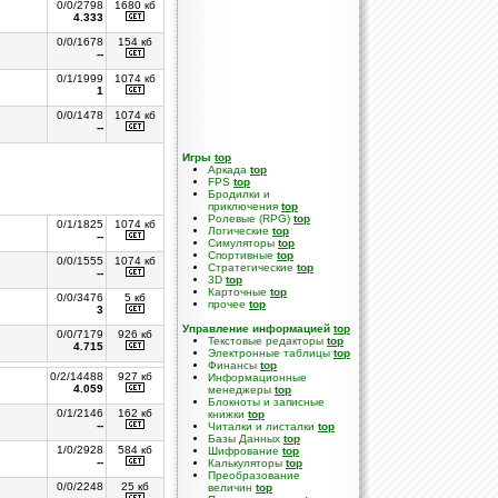
0/0/2798
1680 кб
4.333
0/0/1678
154 кб
--
0/1/1999
1074 кб
1
0/0/1478
1074 кб
--
Игры
top
Аркада
top
FPS
top
Бродилки и
приключения
top
Ролевые (RPG)
top
0/1/1825
1074 кб
Логические
top
--
Симуляторы
top
Спортивные
top
0/0/1555
1074 кб
Стратегические
top
--
3D
top
Карточные
top
0/0/3476
5 кб
прочее
top
3
Управление информацией
top
0/0/7179
926 кб
Текстовые редакторы
top
4.715
Электронные таблицы
top
Финансы
top
0/2/14488
927 кб
Информационные
4.059
менеджеры
top
Блокноты и записные
0/1/2146
162 кб
книжки
top
--
Читалки и листалки
top
Базы Данных
top
1/0/2928
584 кб
Шифрование
top
--
Калькуляторы
top
Преобразование
0/0/2248
25 кб
величин
top