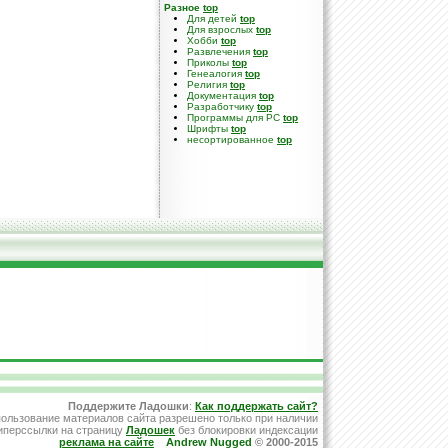
Разное
top
Для детей
top
Для взрослых
top
Хобби
top
Развлечения
top
Приколы
top
Генеалогия
top
Религия
top
Документация
top
Разработчику
top
Программы для PC
top
Шрифты
top
несортированное
top
Поддержите Ладошки
:
Как поддержать сайт?
ользование материалов сайта разрешено только при наличии
иперссылки на страницу
Ладошек
без блокировки индексации
реклама на сайте
Andrew Nugged
© 2000-2015