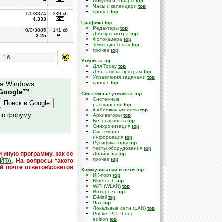
--
Покупки и товары
top
Часы и календари
top
прочее
top
1/0/3374
389 кб
4.333
Графика
top
Редакторы
top
0/0/3885
141 кб
Для просмотра
top
3.25
Фотокамера
top
Темы для Today
top
прочее
top
16..
Утилиты
top
Для Today
top
Для запуска програм
top
Управления задачами
top
ля Windows
прочее
top
Google™
:
Системные утилиты
top
Cистемные
расширения
top
Файловые утилиты
top
 по форуму
Архиваторы
top
Безопасность
top
Синхронизация
top
Системная
информация
top
Русификаторы
top
тесты оборудования
top
и иную программу, как ее
Драйверы
top
прочее
top
ЙТА
. На вопросы такого
й почте ответов\советов
Коммуникации и сети
top
ИК-порт
top
Bluetooth
top
WiFi (WLAN)
top
Интернет
top
E-Mail
top
Чат
top
Локальные сети (LAN)
top
Pocket PC Phone
edition
top