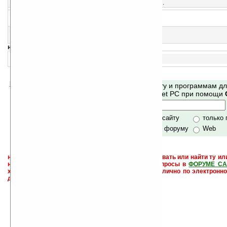
Программа для переключения уровней подсветки.
14
USBInput 1.5.RC-1
Работа с мышкой и клавиатурой через USB
15
MVBklight v1.4.3
Управление подсветкой с Today
навигация:
1..
Помогите Ладошкам стать лучше
Поиск по сайту и программам д
своей поддержкой.
Mobile и Pocket PC при помощи
Хочешь футболку?
только по сайту
только
по сайту и форуму
Web
не забывайте, что если Вы не знаете как использовать или найти ту ил
настроить и с ней разобраться - пишите свои вопросы в
ФОРУМЕ СА
характера менеджеры разделов или автор сайта лично по электронно
давать всем не успевают физически.