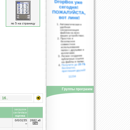
вот линк!
по 5 на страницу
Автоматическая и
удобная
синхронизация
файлов на всех
ваших устройствах;
Простое и
безопасное
совместное
использование
папок с друзьями и
коллегами;
Легкое создание
публичных ссылок
на файлы и папки;
25 ГБ
Получите до
бесплатно,
приглашая друзей!
11234
Группы программ
16..
загрузок
сег/вч/все
оценка
0/0/3155
2682 кб
--