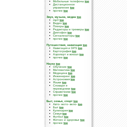
Мобильные телефоны
top
Дистанционное
управление
top
прочее
top
Звук, музыка, медиа
top
mp3
top
Видео
top
Плееры
top
Редакторы и треккеры
top
Диктофон
top
Сигнализаторы
top
прочее
top
Путешествия, навигация
top
Навигация и GPS
top
Картография
top
Аэропорт и вокзал
top
прочее
top
Наука
top
Обучение
top
Математика
top
Медицина
top
Инжиниринг
top
Астрономия
top
Языки
top
Словари и
переводчики
top
Справочники
top
прочее
top
Быт, семья, спорт
top
Авто- мото- вело-
top
Быт
top
Кулинария
top
Семья
top
Футбол
top
Фитнес и здоровье
top
прочее
top