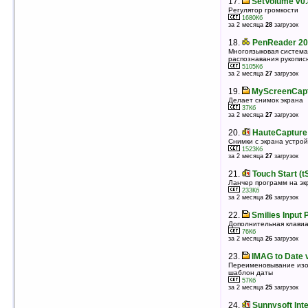
17.
SetVolume v0.
оценка 4.6
/ 6 чел.
Регулятор громкости
1680Кб
17.
Yota Contacts and Dialer v1.0 (HTC
за 2 месяца
28
загрузок
Diamond, Touch Pro)
Замена стандартных «Контактов» и окна набора
18.
PenReader 200
номера
Многоязыковая система
9662Кб
распознавания рукопис
оценка 4.6
/ 6 чел.
5105Кб
за 2 месяца
27
загрузок
18.
Handy Assistant v1.0
Управление звонками, профилями и т. п.
19.
MyScreenCaptu
1254Кб
Делает снимок экрана
оценка 4.6
/ 6 чел.
37Кб
за 2 месяца
27
загрузок
19.
BattClock v3.8.2
РџРѕРєР°Р·С‹РІР°РµС‚ РІСЂРµРјСЏ Рё
20.
HauteCapture
СЃРѕСЃС‚РѕСЏРЅРёРµ Р±Р°С‚Р°СЂРµРё РІ
Снимки с экрана устрой
РІРµСЂС…РЅРµРј СѓРіР»Сѓ СЌРєСЂР°РЅР° Today
1523Кб
343Кб
за 2 месяца
27
загрузок
оценка 4.6
/ 5 чел.
21.
Touch Start (tS
20.
SMSImport v1.0.0.2
Ланчер программ на эк
Программа для бекапа и восстановления SMS-
233Кб
сообщений
за 2 месяца
26
загрузок
203Кб
оценка 4.6
/ 3 чел.
22.
Smilies Input 
Дополнительная клавиа
21.
Hinavigator v1.8 (WM 2003)
76Кб
Лончер, менеджер Today
за 2 месяца
26
загрузок
4583Кб
оценка 4.6
/ 3 чел.
23.
IMAG to Date 
Переименовывание изо
22.
Vanguard Printer v1.0
шаблон даты
Печать через инфракрасный порт
57Кб
181Кб
за 2 месяца
25
загрузок
оценка 4.6
/ 3 чел.
24.
Sunnysoft Inte