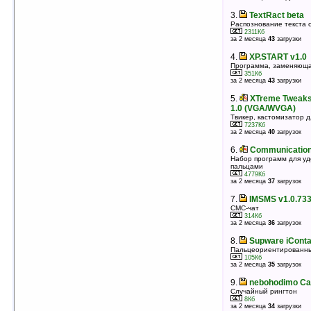
3.
xTask Start Menu Replacement
3.
TextRact beta
Замена меню Пуск
Распознование текста с
504Кб
2311Кб
оценка 5
/ 3 чел.
за 2 месяца
43
загрузки
4.
iMobileTool SMS Backup v3.10
4.
XP.START v1.0
Бэкап СМС-сообщений
Программа, заменяюща
526Кб
351Кб
оценка 5
/ 3 чел.
за 2 месяца
43
загрузки
5.
HelpfulMenu
5.
XTreme Tweaks 
Меню призвано облегчить работу с устройством
1.0 (VGA/WVGA)
143Кб
Твикер, кастомизатор д
оценка 5
/ 3 чел.
7237Кб
за 2 месяца
40
загрузок
6.
My Mobiler v1.23 Build 80615.32
Управление вашим КПК с настольного ПК
6.
Communication 
517Кб
Набор программ для уд
оценка 4.9
/ 10 чел.
пальцами
4779Кб
7.
PocketShield Protection Edition v3.7.0.7
за 2 месяца
37
загрузок
(HTC Diamond/Pro/HD)
7.
IMSMS v1.0.733
Интеллектуальная блокировка устройства
СМС-чат
1068Кб
оценка 4.8
/ 7 чел.
314Кб
за 2 месяца
36
загрузок
8.
HTC Enlarge Start Menu
8.
Supware iConta
Навигация по меню пуск с помощью пальцев
Пальцеориентированны
187Кб
оценка 4.8
/ 7 чел.
105Кб
за 2 месяца
35
загрузок
9.
PocketShield Protection Edition v3.7.0.7
9.
nebohodimo Cal
(Samsung Omnia i900/i910)
Cлучайный рингтон
Блокировка устройства
8Кб
804Кб
за 2 месяца
34
загрузки
оценка 4.7
/ 18 чел.