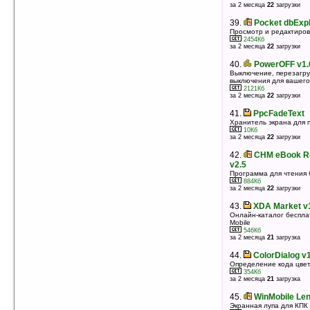
за 2 месяца
22
загрузки
оценка 4.3
/ 22 чел.
39.
Pocket dbExpl
37.
Winterface v2.04
Просмотр и редактиров
Оболочка, совмещающая в себе функции лаунчера,
2454Кб
менеджера задач, сборника плагинов для экрана
за 2 месяца
22
загрузки
Today
6770Кб
оценка 4.3
/ 20 чел.
40.
PowerOFF v1.
Выключение, перезагру
38.
Elecont Quick Desktop v1.0.59
выключения для вашего
2121Кб
Звонилка, лаунчер, менеджер задач
за 2 месяца
22
загрузки
1403Кб
оценка 4.3
/ 10 чел.
41.
PpcFadeText
39.
Pocket PC Character Map v1.1
Хранитель экрана для 
10Кб
Дополнительные знаки Unicode для ввода
за 2 месяца
22
загрузки
339Кб
оценка 4.3
/ 8 чел.
42.
CHM eBook Re
40.
Hinavigator v1.8 (WM 5/6)
v2.5
Лончер, менеджер Today
Программа для чтения
4664Кб
884Кб
оценка 4.3
/ 6 чел.
за 2 месяца
22
загрузки
41.
Pointui Home 2 v2.1.06с
43.
XDA Market v1
(QVGA/WQVGA)
Онлайн-каталог беспла
Mobile
Пальцеориентированный интерфейс
546Кб
1025Кб
за 2 месяца
21
загрузка
оценка 4.3
/ 6 чел.
44.
ColorDialog v1
42.
Taskbar Launcher v0.6 beta (WM6.5.x)
Определение кода цве
Всплывающая панель запуска программ
354Кб
266Кб
за 2 месяца
21
загрузка
оценка 4.3
/ 3 чел.
45.
WinMobile Len
43.
Diamond TF3D Config v0.6.7 (HTC
Экранная лупа для КПК 
Diamond)