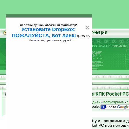
всё-таки лучший облачный файл-стор!
×
Установите DropBox:
ПОЖАЛУЙСТА, вот линк!
До
25 ГБ
бесплатно, приглашая друзей!
Установите
всё-таки лучший облачный файл-стор!
DropBox: ПОЖАЛУЙСТА, вот линк!
До
25
бесплатно, приглашая друзей!
ГБ
Лучшие и популярные программы для КПК Pocket PC 
к началу раздела
•
за сегодня
•
за 3 дня
•
за 7 дней
•
популярные
•
с
анонсы программ на email
• наш
на Google:
Поиск по сайту и программам 
Mobile и Pocket PC при помощ