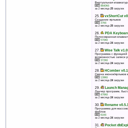
23.
Battery Guard v0.0.1.3
Виртуальная клавиатур
Экономия заряда батареи путем выключения
8840Кб
некоторых процессов, функций устройства
за 2 месяца
25
загрузок
375Кб
оценка 4.6
/ 3 чел.
25.
vxShortCut v0
Создание ярлыков
24.
Spb Pocket Plus v4.1.0
37Кб
Очень многофункциональная утилита, добавляет
за 2 месяца
25
загрузок
необходимые и недостающие функции
3670Кб
26.
PDA Keyboard
оценка 4.5
/ 495 чел.
Полноэкранная клавиат
25.
iContact AE (Avian Edition) v7.0.7
570Кб
за 2 месяца
24
загрузки
Управление контактами в стиле iPhone
830Кб
27.
Wise Talk v1.
оценка 4.5
/ 30 чел.
Программа с функцией 
возможностью записи р
26.
Supware iContact v0.95
372Кб
Пальцеориентированный менеджер контактов
за 2 месяца
24
загрузки
105Кб
оценка 4.5
/ 15 чел.
28.
HComber v0.1
Смена иконок/ярлыков 
27.
SystemColor.Net v1.0
139Кб
Изменение цвета панели Пуск в зависимости от
за 2 месяца
24
загрузки
событий
301Кб
29.
Launch Manag
оценка 4.5
/ 15 чел.
Ланчер программ, быстр
28.
ZoomBoard v2.04
476Кб
за 2 месяца
24
загрузки
Экранная клавиатура с увеличительным стеклом
2234Кб
30.
Rename v0.5.
оценка 4.5
/ 12 чел.
Программа для массов
файлов
29.
HomeScreen PlusPlus UI Edition
61Кб
v1.06.350 build 0350
за 2 месяца
24
загрузки
Утилита для вывод большого количества
информации на Today
31.
Pocket dbExpl
164Кб