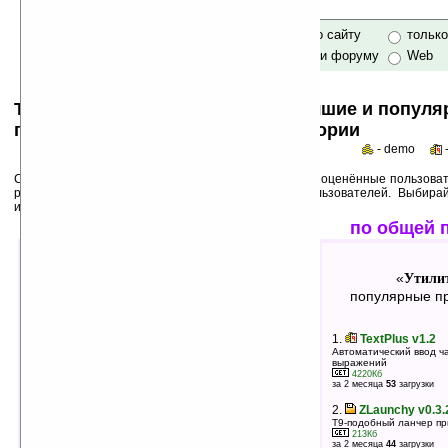
только по сайту
тольк
по сайту и форуму
Web
Top 50s по категориям: самые лучшие и попул
программы для Pocket PC в категории
- demo
Среди лучших ниже перечислены программы, выше оценённые пользоват
рейтинги популярности на основе активности пользователей. Выбира
использования!
лучшие по оценкам
по общей 
Утилиты: прочее
Утилит
«
»
«
лучшие программы в группе
популярные пр
1.
SchedHandler v2.00 (PocketPC)
1.
TextPlus v1.2
Выполняет разные задачи по расписанию или
Автоматический ввод ч
событию (email/ImapIdle/Polling/exec./switch)
выражений
1024Кб
4220Кб
оценка 5
/ 4 чел.
за 2 месяца
53
загрузки
2.
HComber v0.1
2.
ZLaunchy v0.3
Смена иконок/ярлыков меню Start WM6.5
T9-подобный ланчер п
139Кб
213Кб
оценка 5
/ 3 чел.
за 2 месяца
44
загрузки