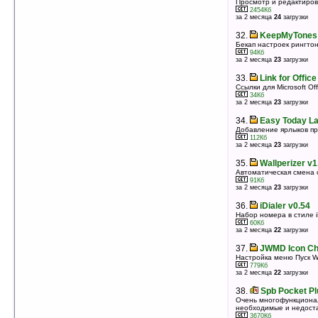
Просмотр и редактиров
оценка 4.5
/ 8 чел.
2454Кб
за 2 месяца
24
загрузки
30.
GetPDAScreen v1.1
Снятие скриншота
32.
KeepMyTones 
232Кб
Бекап настроек рингто
оценка 4.5
/ 4 чел.
94Кб
за 2 месяца
23
загрузки
31.
Pointui Home 2 v2.1.06с (VGA/WVGA)
Пальцеориентированный интерфейс
33.
Link for Office
1418Кб
Ссылки для Microsoft Off
оценка 4.5
/ 4 чел.
34Кб
за 2 месяца
23
загрузки
32.
S2U2 v2.43 (QVGA/WQVGA)
Приложение для блокирования/разблокирования
34.
Easy Today La
КПК в духе iPhone
Добавление ярлыков пр
1105Кб
112Кб
оценка 4.4
/ 55 чел.
за 2 месяца
23
загрузки
33.
Don't Touch Me v0.3.0
35.
Wallperizer v1
Противоугонная система
Автоматическая смена 
594Кб
91Кб
оценка 4.4
/ 9 чел.
за 2 месяца
23
загрузки
34.
Rukopis v1.17 beta
36.
iDialer v0.54
Система рукописного распознавания русского языка
Набор номера в стиле i
для PocketPC
60Кб
76Кб
за 2 месяца
22
загрузки
оценка 4.4
/ 5 чел.
37.
JWMD Icon Ch
35.
ChangeSkin v4.5.1
Настройка меню Пуск Wi
Смена вида Spb Mobile Shell 3 «на лету»
779Кб
20596Кб
за 2 месяца
22
загрузки
оценка 4.3
/ 25 чел.
38.
Spb Pocket Pl
36.
S2U2 v2.43 (VGA/WVGA)
Очень многофункционал
Приложение для блокирования/разблокирования
необходимые и недост
КПК в стиле iPhone
3670Кб
2668Кб