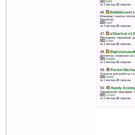
69Кб
Утилита для настройки вашего Diamond
за 2 месяца
21
загрузка
162Кб
оценка 4.3
/ 3 чел.
46.
BubbleLevel v
Измеряет наклон плоск
44.
sinPocketStopWatch v3.20
Diamond)
Секундомер с функцией хронометра
16Кб
213Кб
за 2 месяца
21
загрузка
оценка 4.3
/ 3 чел.
47.
xShortcut v1.
45.
Dynamic Operator Name v7.7
Менеджер «ярлыков» дл
Заменяет имя оператора, показывает баланс
116Кб
246Кб
за 2 месяца
21
загрузка
оценка 4.2
/ 13 чел.
48.
Виртуальный 
46.
vxShortCut v0.9.3
Детектор слежения за 
Создание ярлыков
2898Кб
37Кб
за 2 месяца
21
загрузка
оценка 4.2
/ 12 чел.
49.
Pocket Mecha
47.
AProcessViewer v0.98.3
Утилита для работы с 
Диспетчер задач
699Кб
35Кб
за 2 месяца
21
загрузка
оценка 4.2
/ 8 чел.
50.
Handy Assista
48.
Terminator v2.5
Управление звонками, п
Утилита для выключения, перезагрузки и
1254Кб
блокировки КПК
за 2 месяца
21
загрузка
417Кб
оценка 4.2
/ 7 чел.
49.
e-Natives Showcase Suite
v1.0.1b(WM6.0)/v1.1.0(WM6.5.x)
Диспетчер задач
603Кб
оценка 4.2
/ 7 чел.
50.
iFonz 2 v0.6.0