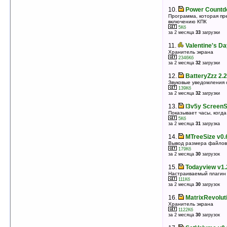
10.
Power Countd
10.
PocketSnow v1.5
Программа, которая пр
Снежинки для экрана КПК
включению КПК
67Кб
5Кб
оценка 4.7
/ 12 чел.
за 2 месяца
33
загрузки
11.
ThrottleLauncher v1.0.1
11.
Valentine's D
Лончер, тема для Today
Хранитель экрана
4084Кб
2346Кб
оценка 4.7
/ 10 чел.
за 2 месяца
32
загрузки
12.
smclose v1.00
12.
BatteryZzz 2.2
Приложение, позволяющее закрывать программы,
Звуковые уведомления 
а не минимизировать их
139Кб
9Кб
за 2 месяца
32
загрузки
оценка 4.7
/ 8 чел.
13.
l3v5y ScreenS
13.
Pocket Game Spy Free v0.71
Показывает часы, когд
Читер / трейнер / модификатор, мемори-хак /
5Кб
редактор
за 2 месяца
31
загрузка
89Кб
оценка 4.7
/ 7 чел.
14.
MTreeSize v0.
14.
FTouchSL v2.10
Вывод размера файлов 
179Кб
Управление КПК без использования стилуса
за 2 месяца
30
загрузок
396Кб
оценка 4.7
/ 4 чел.
15.
Todayview v1.
15.
Spb Keyboard v4.2.1
Настраиваемый плагин 
111Кб
Экранная клавиатура
за 2 месяца
30
загрузок
3445Кб
оценка 4.6
/ 32 чел.
16.
MatrixRevolut
16.
WisBar Advance Desktop v2.5.4.16
Хранитель экрана
1122Кб
(WM6.0)
за 2 месяца
30
загрузок
Замена экрана Today
5367Кб