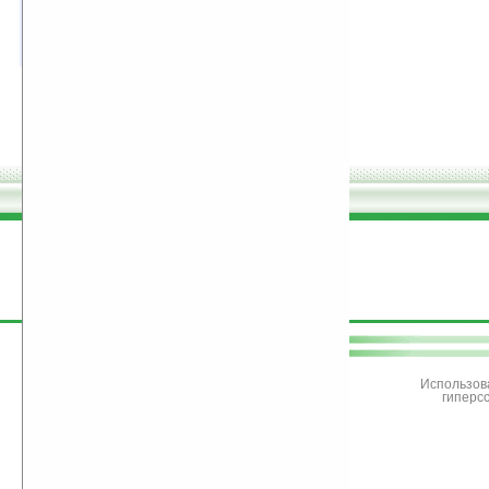
Новый iPhone-подобный интерфейс
16Кб
оценка 4.2
/ 5 чел.
поддержите
Ладошки
Использов
гиперс