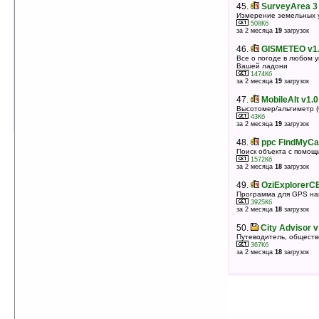
оценка 3.2
/ 5 чел.
45.
SurveyArea 3
Измерение земельных 
43.
ECTACO PhraseBook Russian ->
508Кб
за 2 месяца
19
загрузок
English v1.1.32
Русско-английский разговорник
46.
GISMETEO v1.
3217Кб
оценка 3.1
/ 11 чел.
Все о погоде в любом у
Вашей ладони
44.
Handy Weather for Windows
1474Кб
за 2 месяца
19
загрузок
Smartphone v3.0
Прогноз погоды на вашем смартфоне
47.
MobileAlt v1.0
1305Кб
Высотомер/альтиметр 
оценка 3.1
/ 7 чел.
43Кб
за 2 месяца
19
загрузок
48.
ppc FindMyCa
Поиск объекта с помо
1572Кб
за 2 месяца
18
загрузок
49.
OziExplorerCE
Программа для GPS на
3925Кб
за 2 месяца
18
загрузок
50.
City Advisor v
Путеводитель, общест
367Кб
за 2 месяца
18
загрузок