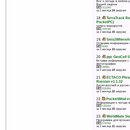
Все о погоде в любом у
3925Кб
Вашей ладони
оценка 4.3
/ 3 чел.
3122Кб
за 2 месяца
24
загрузки
17.
ECTACO PhraseBook Russian ->
Chinese v1.1.32
18.
TerraTrack Re
Русско-китайский разговорник
PocketPC)
9198Кб
запись маршрутов
оценка 4.2
/ 17 чел.
1047Кб
за 2 месяца
24
загрузки
18.
ECTACO PhraseBook English <->
Russian v1.1.32
19.
Sms2WhereAr
Англо-русский и русско-английский разговорник
Отправка информации 
6162Кб
82Кб
оценка 4.2
/ 14 чел.
за 2 месяца
23
загрузки
19.
ECTACO PhraseBook Russian <->
20.
ppc GeoCell S
Spanish v1.1.32
Вставка информации с 
Русско-испанский и испано-русский разговорник
фотогорафии
6589Кб
366Кб
оценка 4
/ 18 чел.
за 2 месяца
23
загрузки
20.
Tenki Beta 0.91
21.
ECTACO Phras
Детальный прогноз погоды
Russian v1.1.32
628Кб
Англо-русский и русско
оценка 4
/ 6 чел.
6162Кб
за 2 месяца
22
загрузки
21.
MASPware GPSmeter Professional
Edition v5.04.3435
22.
PocketWind v4
Измерение расстояний при помощи GPS-навигатор
Информация о погоде 
8426Кб
1302Кб
оценка 4
/ 3 чел.
за 2 месяца
22
загрузки
22.
ECTACO PhraseBook Russian ->
23.
WorldMate Sta
Japanese v1.1.32
Программа для путеше
5797Кб
Русско-японский разговорник
за 2 месяца
21
загрузка
6597Кб