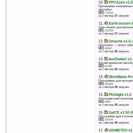
10.
PPCAzan v1.0
1761Кб
Программа напоминает
оценка 4.5
/ 12 чел.
просьбы»
1761Кб
10.
Navizon v3.6.0.3
за 2 месяца
27
загрузок
Определение местоположения по GPS, WiFi, GSM
2194Кб
11.
Earth texture 
оценка 4.5
/ 8 чел.
Скин Земли для програ
1035Кб
11.
Astro Compass v2.2
за 2 месяца
27
загрузок
Компас
4346Кб
12.
Smache v1.0 
оценка 4.5
/ 4 чел.
Геокэшинг — поиск тай
483Кб
12.
Elecont Weather v1.8
за 2 месяца
26
загрузок
Прогноз погоды на 10 дней на экране вашего
смартфона или КПК
13.
busGuide2 v1.
6174Кб
Время прибытия автобу
оценка 4.4
/ 38 чел.
627Кб
за 2 месяца
26
загрузок
13.
ECTACO PhraseBook Russian ->
German v1.1.32
14.
WorldMate Pro
Русско-немецкий разговорник
Программа для путеше
3634Кб
3956Кб
оценка 4.4
/ 12 чел.
за 2 месяца
26
загрузок
14.
SatCE v1.50 (PPC 2003)
15.
PDAlight v1.0
Программа для отслеживания спутников
Разноцветный полноэк
3387Кб
48Кб
оценка 4.4
/ 11 чел.
за 2 месяца
25
загрузок
15.
Globe v2.2 (PsPC)
16.
SatCE v1.50 (
Трехмерный глобус версия для Palm size PC
Программа для отслежи
2301Кб
3387Кб
оценка 4.4
/ 7 чел.
за 2 месяца
25
загрузок
16.
OziExplorerCE v2.35a (WM5/6)
17.
GISMETEO v1
Программа для GPS навигации