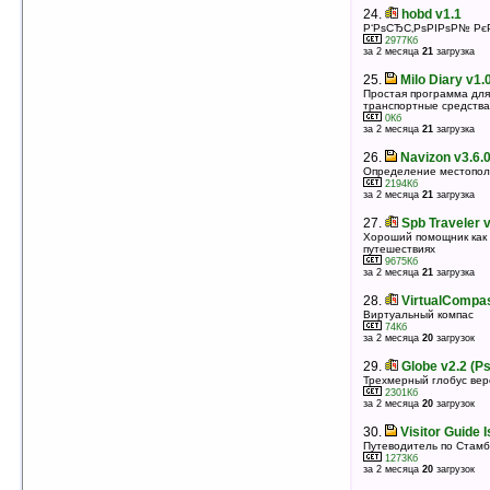
оценка 3.8
/ 27 чел.
24.
hobd v1.1
23.
GPS Speedometer v1.1
Р‘РѕСЂС‚РѕРІРѕР№ Р
2977Кб
GPS-спидометр
за 2 месяца
21
загрузка
676Кб
оценка 3.8
/ 14 чел.
25.
Milo Diary v1.
24.
GISMETEO v1.0
Простая программа для
транспортные средства
Все о погоде в любом уголке России и мира на
0Кб
Вашей ладони
за 2 месяца
21
загрузка
3122Кб
оценка 3.7
/ 44 чел.
26.
Navizon v3.6.0
25.
ECTACO Voice Translator Russian ->
Определение местопол
2194Кб
German v1.21.9
за 2 месяца
21
загрузка
Русско-немецкий голосовой переводчик
3335Кб
27.
Spb Traveler v
оценка 3.7
/ 37 чел.
Хороший помощник как в
путешествиях
26.
AutoDVR v2.3.2 (WM6.0)
9675Кб
Автомобильный видеорегистратор на базе КПК
за 2 месяца
21
загрузка
1113Кб
оценка 3.7
/ 14 чел.
28.
VirtualCompa
Виртуальный компас
27.
VirtualCompass v1.5 (PocketPC)
74Кб
Виртуальный компас
за 2 месяца
20
загрузок
73Кб
оценка 3.7
/ 9 чел.
29.
Globe v2.2 (P
Трехмерный глобус верс
28.
ECTACO Voice Translator Russian ->
2301Кб
English v1.21.9
за 2 месяца
20
загрузок
Русско-английский голосовой переводчик
2917Кб
30.
Visitor Guide 
оценка 3.6
/ 45 чел.
Путеводитель по Стамб
1273Кб
29.
Fizz Traveller v3.05
за 2 месяца
20
загрузок
Время & погода для 58 000 городов мира, валюты,