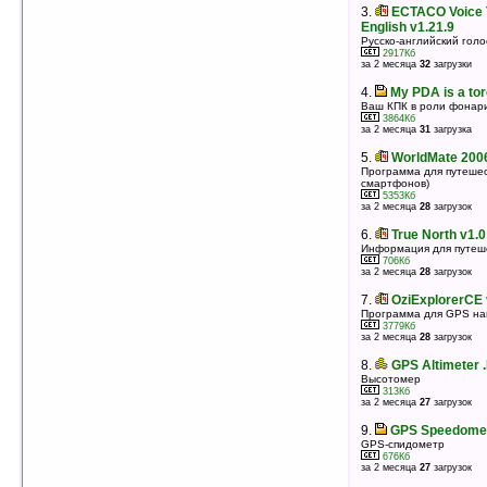
3.
Sun Compass for Pocket PCs v1.0a
3.
ECTACO Voice T
(ARM)
English v1.21.9
Солнечный компас
Русско-английский гол
348Кб
2917Кб
оценка 5
/ 3 чел.
за 2 месяца
32
загрузки
4.
AutoDVR v2.3.2 (WM5.0)
4.
My PDA is a tor
Автомобильный видеорегистратор на базе КПК
Ваш КПК в роли фонари
1113Кб
3864Кб
оценка 5
/ 3 чел.
за 2 месяца
31
загрузка
5.
ECTACO PhraseBook Russian -> Polish
5.
WorldMate 2006
v1.1.32
Программа для путешес
смартфонов)
Русско-польский разговорник
5353Кб
3556Кб
за 2 месяца
28
загрузок
оценка 4.7
/ 9 чел.
6.
True North v1.0
6.
Spb Traveler v2.9.0
Информация для путеш
Хороший помощник как в деловых поездках, так и в
706Кб
путешествиях
за 2 месяца
28
загрузок
9675Кб
оценка 4.6
/ 18 чел.
7.
OziExplorerCE
7.
MobileTraveler v2.4.3801.3268
Программа для GPS на
3779Кб
Помощник в поездках за границу
за 2 месяца
28
загрузок
12366Кб
оценка 4.6
/ 3 чел.
8.
GPS Altimeter .
8.
ECTACO Voice Translator Russian ->
Высотомер
313Кб
French v1.21.9
за 2 месяца
27
загрузок
Русско-французский голосовой переводчик
3246Кб
9.
GPS Speedomet
оценка 4.5
/ 20 чел.
GPS-спидометр
676Кб
9.
PPCAzan v1.05
за 2 месяца
27
загрузок
Программа напоминает мусульманам «час
просьбы»