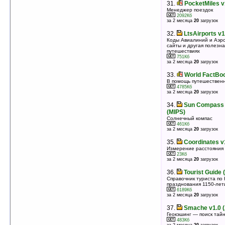
карты, будильники...
31.
PocketMiles v
3643Кб
Менеджер поездок
оценка 3.6
/ 12 чел.
2092Кб
за 2 месяца
20
загрузок
30.
WorldMate Professional Edition v6.0
Программа для путешественников
32.
LtsAirports v1
3956Кб
Коды Авиалиний и Аэро
оценка 3.5
/ 8 чел.
сайты и другая полезн
путешествиях
31.
Fizz Weather 2.4 (Smartphone)
751Кб
Прогноз погоды на смартфонах
за 2 месяца
20
загрузок
2314Кб
оценка 3.5
/ 7 чел.
33.
World FactBoo
В помощь путешественн
32.
GISMETEO v1.0 (Smartphone)
4785Кб
Все о погоде в любом уголке России и мира на
за 2 месяца
20
загрузок
Вашей ладони
1474Кб
34.
Sun Compass 
оценка 3.5
/ 7 чел.
(MIPS)
Солнечный компас
33.
ECTACO PhraseBook Russian ->
461Кб
French v1.1.32
за 2 месяца
20
загрузок
Русско-французский разговорник
3546Кб
35.
Coordinates v
оценка 3.5
/ 4 чел.
Измерение расстояния 
23Кб
34.
Visitor Guide London 3 in 1 v2.06
за 2 месяца
20
загрузок
Путеводитель по Лондону
1611Кб
36.
Tourist Guide
оценка 3.5
/ 4 чел.
Справочник туриста по
празднования 1150-лет
35.
PDAlight v1.0
6189Кб
Разноцветный полноэкранный фонарик %)
за 2 месяца
20
загрузок
48Кб
оценка 3.4
/ 20 чел.
37.
Smache v1.0 
Геокэшинг — поиск тай
36.
Weather Watcher Mobile v1.0.17
483Кб
(PocketPC)