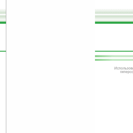
поддержите
Ладошки
Использов
гиперс