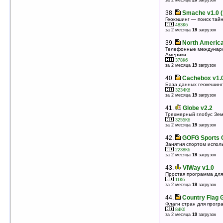
за 2 месяца
20
загрузок
Прогноз погоды на КПК
1340Кб
38.
Smache v1.0 
оценка 3.4
/ 14 чел.
Геокэшинг — поиск тай
483Кб
37.
Pocket Distance Calculator v1.1
за 2 месяца
19
загрузок
Калькулятор для определения расстояния и
направления между любыми двумя точками на
39.
North Americ
Земле
Телефонные междунар
161Кб
Америки
оценка 3.4
/ 5 чел.
378Кб
за 2 месяца
19
загрузок
38.
Globe v2.2
Трехмерный глобус Земли
40.
Cachebox v1.
3255Кб
База данных геокешин
оценка 3.3
/ 89 чел.
3234Кб
за 2 месяца
19
загрузок
39.
Маршруты автобусов, троллейбусов
и трамваев Москвы
41.
Globe v2.2
Трехмерный глобус Зе
3255Кб
70Кб
за 2 месяца
19
загрузок
оценка 3.3
/ 18 чел.
42.
GOFG Sports 
40.
Vito Weather v1.3
Занятия спортом испол
Прогноз погоды
2238Кб
5095Кб
за 2 месяца
19
загрузок
оценка 3.3
/ 3 чел.
43.
VIWay v1.0
41.
VITO AgroNavigator v1.0
Простая программа для
Решение на основе GPS-навигации, для
автоматизации и мониторинга процесса обработки
11Кб
за 2 месяца
19
загрузок
полей
601Кб
оценка 3.2
/ 7 чел.
44.
Country Flag 
Флаги стран для програ
42.
MyDVR v5.1
84Кб
за 2 месяца
19
загрузок
Программа-видеорегистратор
513Кб