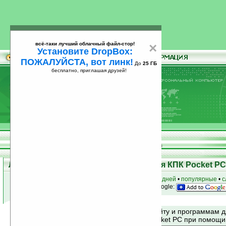
всё-таки лучший облачный файл-стор!
×
Установите DropBox:
ПОЖАЛУЙСТА, вот линк!
До
25 ГБ
бесплатно, приглашая друзей!
Установите
всё-таки лучший облачный файл-стор!
DropBox: ПОЖАЛУЙСТА, вот линк!
До
25
бесплатно, приглашая друзей!
ГБ
Лучшие и популярные программы для КПК Pocket PC 
к началу раздела
•
за сегодня
•
за 3 дня
•
за 7 дней
•
популярные
•
с
анонсы программ на email
• наш
на Google:
Поиск по сайту и программам 
Mobile и Pocket PC при помощ