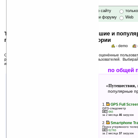
только по сайту
тольк
по сайту и форуму
Web
Top 50s по категориям: самые лучшие и попул
программы для Pocket PC в категории
- demo
Среди лучших ниже перечислены программы, выше оценённые пользоват
рейтинги популярности на основе активности пользователей. Выбира
использования!
лучшие по оценкам
по общей 
Путешествия, навигация: прочее
Путешествия, 
«
»
«
лучшие программы в группе
популярные пр
1.
Touch Weather Free v1.0.1.520
1.
GPS Full Scre
Анимированный прогноз погоды
GPS-спидометр
4066Кб
6Кб
оценка 5
/ 7 чел.
за 2 месяца
46
загрузок
2.
SatCE v1.50 (PPC 2002)
2.
Smartphone Tra
Программа для отслеживания спутников
Поиск утерянного тел
3387Кб
627Кб
оценка 5
/ 3 чел.
за 2 месяца
37
загрузок