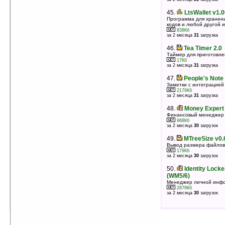
45.
ScreenWriter v2.04.5 (WM5-6)
45.
LtsWallet v1.
Записная книжка с напоминаниями
Программа для хранени
231Кб
кодов и любой другой
оценка 4.9
/ 25 чел.
838Кб
за 2 месяца
31
загрузка
46.
Touch Alarm Free v1.9.1.2
Будильник
46.
Tea Timer 2.0
1483Кб
Таймер для приготовле
оценка 4.9
/ 22 чел.
17Кб
за 2 месяца
31
загрузка
47.
Weather4me v1.0.4
Прогноз погоды
47.
People's Note
173Кб
Заметки с интеграцией 
оценка 4.9
/ 15 чел.
2179Кб
за 2 месяца
31
загрузка
48.
Documents To Go for Windows Mobile
v3.001
48.
Money Expert 
Работа с Word, Excel, PowerPoint & PDF файлами
Финансовый менеджер
на смартфонах под управлением WM 5.0/6.0
968Кб
6197Кб
за 2 месяца
30
загрузок
оценка 4.9
/ 14 чел.
49.
MTreeSize v0.
49.
MVBalance v2.5.9.b
Вывод размера файлов 
Отображения на экране Today оставшихся средств
179Кб
на вашем счету
за 2 месяца
30
загрузок
106Кб
оценка 4.9
/ 14 чел.
50.
Identity Locke
(WM5/6)
50.
PlusCalc v1.01
Менеджер личной инф
Калькулятор
2878Кб
58Кб
за 2 месяца
30
загрузок
оценка 4.9
/ 10 чел.