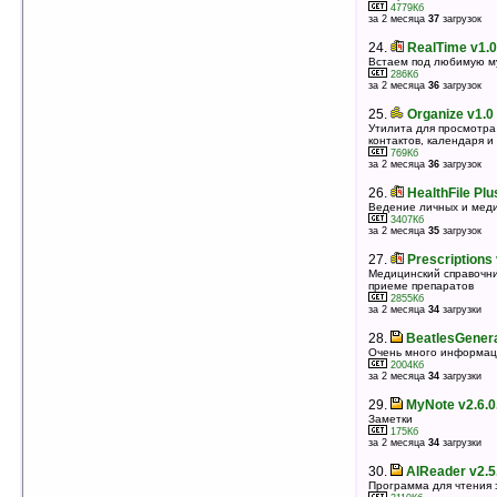
24.
Pocket Strelok v2.53 (PocketPC)
4779Кб
за 2 месяца
37
загрузок
Баллистический калькулятор
272Кб
оценка 5
/ 3 чел.
24.
RealTime v1.0
Встаем под любимую м
25.
Boban VoiceTime v3.2.5
286Кб
за 2 месяца
36
загрузок
Бесплатные голосовые часы
357Кб
оценка 5
/ 3 чел.
25.
Organize v1.0
Утилита для просмотра
26.
YaRPNcalc v1.6.1
контактов, календаря и
769Кб
Маленький калькурятор с большими кнопками
за 2 месяца
36
загрузок
152Кб
оценка 5
/ 3 чел.
26.
HealthFile Plu
27.
ErgoNotes v2.5
Ведение личных и меди
3407Кб
Древовидный информационный менеджер
за 2 месяца
35
загрузок
945Кб
оценка 5
/ 3 чел.
27.
Prescriptions 
28.
PalmOrder
Медицинский справочн
приеме препаратов
Система мобильной торговли и сбора данных
2855Кб
1037Кб
за 2 месяца
34
загрузки
оценка 5
/ 3 чел.
28.
BeatlesGenera
29.
CryptoCard Explorer v2.4.0.0
Очень много информаци
Версия программы CryptoCard для настольного ПК
2004Кб
310Кб
за 2 месяца
34
загрузки
оценка 5
/ 3 чел.
29.
MyNote v2.6.0
30.
SmallTime v1.931
Заметки
Часы + 3 таймера и 3 секундомера
175Кб
461Кб
за 2 месяца
34
загрузки
оценка 5
/ 3 чел.
30.
AlReader v2.5
31.
WinMoDof v1.60
Программа для чтения 
Калькулятор для фотографов