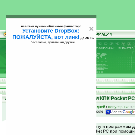
всё-таки лучший облачный файл-стор!
×
Установите DropBox:
ПОЖАЛУЙСТА, вот линк!
До
25 ГБ
бесплатно, приглашая друзей!
Установите
всё-таки лучший облачный файл-стор!
DropBox: ПОЖАЛУЙСТА, вот линк!
До
25
бесплатно, приглашая друзей!
ГБ
Лучшие и популярные программы для КПК Pocket PC 
к началу раздела
•
за сегодня
•
за 3 дня
•
за 7 дней
•
популярные
•
с
анонсы программ на email
• наш
на Google:
Поиск по сайту и программам 
Mobile и Pocket PC при помощ