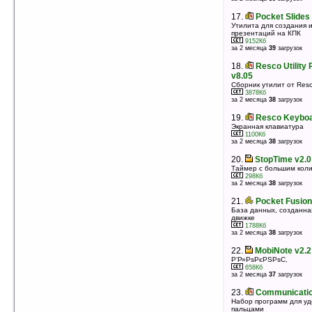
17.
Pocket Zhelezobeton v1.2
17.
Pocket Slides
Просмотр типоразмеров и других характеристик
типовых железобетонных изделий, применяемых в
Утилита для создания 
строительстве
презентаций на КПК
127Кб
9152Кб
оценка 5
/ 4 чел.
за 2 месяца
39
загрузок
18.
DateEx Today Component v2.01.209
18.
Resco Utility
Часы и дата на today
v8.05
102Кб
Сборник утилит от Res
оценка 5
/ 4 чел.
3878Кб
за 2 месяца
38
загрузок
19.
Eye On Privacy v0.60.12
Защита важной информации
19.
Resco Keyboa
121Кб
Экранная клавиатура
оценка 5
/ 3 чел.
1100Кб
за 2 месяца
38
загрузок
20.
Free Scientific Calculator v1
Научный калькулятор
20.
StopTime v2.0
745Кб
Таймер с большим кол
оценка 5
/ 3 чел.
298Кб
за 2 месяца
38
загрузок
21.
KMLPathCreator v1.0
Работа с log файлами программы WMMiniGPS
21.
Pocket Fusion
22Кб
База данных, созданна
оценка 5
/ 3 чел.
движке
1788Кб
22.
MASPware HandNotes v4.00.0
за 2 месяца
38
загрузок
Виртуальный блокнот
22.
MobiNote v2.2
687Кб
оценка 5
/ 3 чел.
Р‘Р»РѕРєРЅРѕС‚
658Кб
23.
EasyHelper Contact Manager v1.0
за 2 месяца
37
загрузок
Бекап и восстановление контактов
23.
Communication
37Кб
оценка 5
/ 3 чел.
Набор программ для уд
пальцами