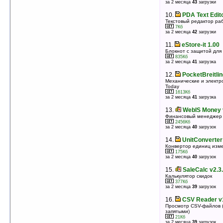
за 2 месяца
43
загрузки
10.
StelsMedia PDA Electric v3.0
Программа для расчета электрических величин
10.
PDA Text Edito
355Кб
оценка 5
/ 4 чел.
Текстовый редактор ра
7Кб
за 2 месяца
42
загрузки
11.
Unit Converter PDA v1.0
Конвертер величин
11.
eStore-it 1.00
91Кб
оценка 5
/ 4 чел.
Блокнот с защитой дл
835Кб
за 2 месяца
41
загрузка
12.
SoftMaker Office 2010
Пакет программ для работы с Microsoft Word, Excel
12.
PocketBreitlin
и PowerPoint файлами на КПК
Механические и электр
37335Кб
оценка 5
/ 4 чел.
Today
1613Кб
за 2 месяца
41
загрузка
13.
My Shopping List v1.6.1
Составление списка покупок — быстро и наглядно
13.
WebIS Money 
2246Кб
оценка 5
/ 4 чел.
Финансовый менеджер
2456Кб
за 2 месяца
40
загрузок
14.
SchedHandler v2.00 (PocketPC)
Выполняет разные задачи по расписанию или
14.
UnitConverter
событию (email/ImapIdle/Polling/exec./switch)
Конвертор единиц изм
1024Кб
оценка 5
/ 4 чел.
175Кб
за 2 месяца
40
загрузок
15.
SermonTracker v1.0
15.
SaleCalc v2.3
Составление плана доклада, проповеди и ведение
заметок
Калькулятор скидок
365Кб
377Кб
оценка 5
/ 4 чел.
за 2 месяца
39
загрузок
16.
MyCalculator v1.1
16.
CSV Reader v
Научный калькулятор
Просмотр CSV-файлов 
запятыми)
293Кб
оценка 5
/ 4 чел.
21Кб
за 2 месяца
39
загрузок