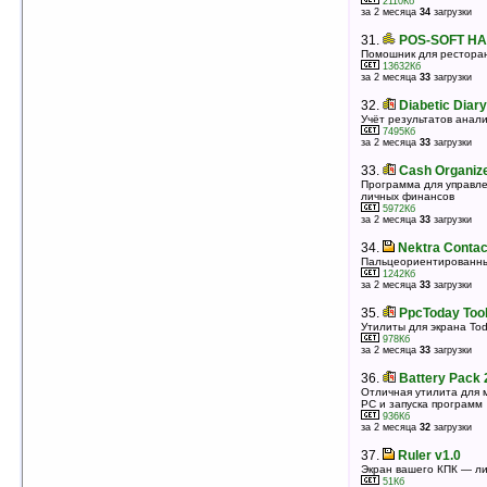
2110Кб
3070Кб
за 2 месяца
34
загрузки
оценка 5
/ 3 чел.
31.
POS-SOFT HA
32.
Nyx Encrypter v1.0
Помошник для рестора
Утилита для зашифровывания и расшифровывания
13632Кб
файлов
за 2 месяца
33
загрузки
155Кб
оценка 5
/ 3 чел.
32.
Diabetic Diary
33.
Airscanner Mobile Encrypter v2.9
Учёт результатов анали
7495Кб
Шифрование папок и файлов
за 2 месяца
33
загрузки
192Кб
оценка 5
/ 3 чел.
33.
Cash Organiz
34.
SQLCE Desktop Manager v2.0
Программа для управле
личных финансов
Управление базой данных SQL Server Mobile Edition
5972Кб
или SQL Server CE с настольного ПК
за 2 месяца
33
загрузки
1156Кб
оценка 5
/ 3 чел.
34.
Nektra Contac
35.
Microinvest Склад Pro Mobile
Пальцеориентированны
1242Кб
v.3.06.028
за 2 месяца
33
загрузки
Программа для складского учета
23150Кб
35.
PpcToday Tool
оценка 5
/ 3 чел.
Утилиты для экрана To
978Кб
36.
Emu48 v1.22
за 2 месяца
33
загрузки
Эмуляция калькуляторов HP38G, HP39G, HP40G,
HP48SX, HP48GX, HP49G
36.
Battery Pack 
2169Кб
оценка 5
/ 3 чел.
Отличная утилита для 
PC и запуска программ
936Кб
37.
Electro v1.2
за 2 месяца
32
загрузки
Справочник, калькулятор для тех кто имеет дело с
электротехникой
37.
Ruler v1.0
669Кб
оценка 5
/ 3 чел.
Экран вашего КПК — лин
51Кб