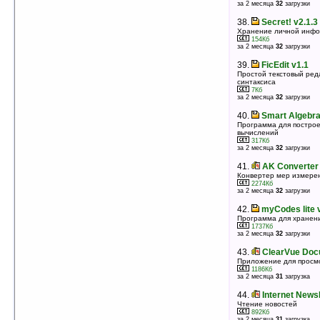
за 2 месяца
32
загрузки
38.
eWallet for Pocket PC v7.1.1
Программа для хранения логинов, паролей, PIN-
38.
Secret! v2.1.3
кодов и т.п.
Хранение личной инф
10277Кб
оценка 5
/ 3 чел.
154Кб
за 2 месяца
32
загрузки
39.
Pocket Finance Assistant 1.0.2.24
39.
FicEdit v1.1
Учет и ведение личных доходов и расходов
Простой текстовый ред
48Кб
оценка 5
/ 3 чел.
синтаксиса
7Кб
за 2 месяца
32
загрузки
40.
Haali Reader MakeDict
Программа создания словарей для читалки Haali
40.
Smart Algebra
Reader
Программа для построе
40Кб
оценка 5
/ 3 чел.
вычислений
317Кб
за 2 месяца
32
загрузки
41.
GirlPro v1.1.2 (PocketPC)
Женский календарь/калькулятор овуляции
41.
AK Converter 
122Кб
оценка 5
/ 3 чел.
Конвертер мер измере
2274Кб
за 2 месяца
32
загрузки
42.
BATMAN BEGINS
Cкин для Spb Time
42.
myCodes lite 
412Кб
оценка 5
/ 3 чел.
Программа для хранен
1737Кб
за 2 месяца
32
загрузки
43.
F1 Season v2010 (Windows Mobile)
v3.19
43.
ClearVue Doc
Информация о текущих гонках Формулы-1
Приложение для просм
504Кб
1186Кб
оценка 5
/ 3 чел.
за 2 месяца
31
загрузка
44.
MiCarrito v1.391
44.
Internet News
Список покупок
Чтение новостей
797Кб
892Кб
оценка 5
/ 3 чел.
за 2 месяца
31
загрузка