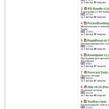
4752Кб
3.
iFD Formula v1.6
за 2 месяца
53
загрузки
Калькулятор для работы с формулами
3.
iFD Bundle v1.6
3688Кб
оценка 5
/ 8 чел.
5 программ от iFD Softw
4573Кб
4.
Touch Weather Free v1.0.1.520
за 2 месяца
52
загрузки
Анимированный прогноз погоды
4.
PocketBreitling
4066Кб
оценка 5
/ 7 чел.
Механические и электр
Today
5.
iFD Calc v1.6
1578Кб
за 2 месяца
52
загрузки
Калькулятор для вычисления арифметических
выражений
5.
RapidRead v0.7
4292Кб
оценка 5
/ 7 чел.
Оптимизированное чтен
1763Кб
6.
Баллистический калькулятор v2.38
за 2 месяца
48
загрузок
Баллистический калькулятор
6.
Roundpoint v1.
234Кб
оценка 5
/ 6 чел.
Программа для просмо
Roundpoint
7.
Touch Notes Base
488Кб
за 2 месяца
47
загрузок
Утилита для создания и управления записями
120Кб
оценка 5
/ 6 чел.
7.
Forecast Daily 
Прогноз погоды
8.
Foxit Reader for Windows Mobile v0.4
5985Кб
за 2 месяца
47
загрузок
Build 0929 (WM2003)
Приложение для чтения PDF-документов на КПК
8.
iSilo v6.10 (Po
725Кб
оценка 5
/ 5 чел.
Отличная читалка
1612Кб
за 2 месяца
44
загрузки
9.
TurboConvert v2.0
Конвертер величин
9.
TextRact beta
419Кб
оценка 5
/ 4 чел.
Распознование текста с
2311Кб