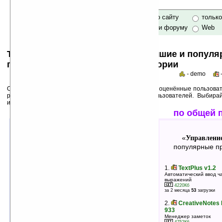
только по сайту
тольк
по сайту и форуму
Web
Top 50s по категориям: самые лучшие и попул
программы для Pocket PC в категории
- demo
Среди лучших ниже перечислены программы, выше оценённые пользоват
рейтинги популярности на основе активности пользователей. Выбира
использования!
лучшие по оценкам
по общей 
Управление информацией
Управлени
«
»
«
лучшие программы в группе
популярные пр
1.
CrimsonLock v1.32
1.
TextPlus v1.2
Противоугонная система для КПК
Автоматический ввод ч
выражений
306Кб
оценка 5
/ 57 чел.
4220Кб
за 2 месяца
53
загрузки
2.
Tiny Engineer v1.0
2.
CreativeNotes P
Инженерный калькулятор
933
298Кб
оценка 5
/ 8 чел.
Менеджер заметок