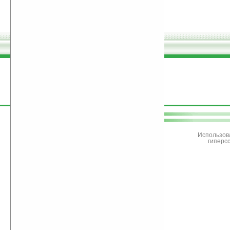
поддержите
Ладошки
Использов
гиперс