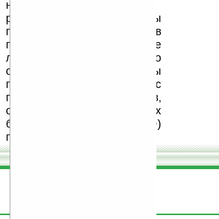
несанкционированная
реклама (спам). Мы
поддерживаем авторов
программ и развитие
легального программного
обеспечения. Также мы
призываем Вас
поддерживать авторов,
особенно создающих
бесплатные (freeware)
программы.