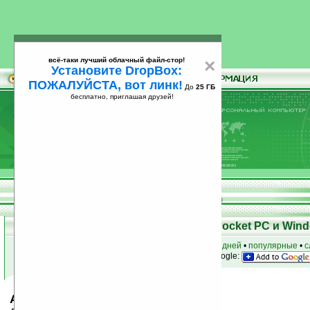
всё-таки лучший облачный файл-стор!
×
Установите DropBox:
ПОЖАЛУЙСТА, вот линк!
До
25 ГБ
бесплатно, приглашая друзей!
Установите
всё-таки лучший облачный файл-стор!
DropBox: ПОЖАЛУЙСТА, вот линк!
До
25
бесплатно, приглашая друзей!
ГБ
Скачать программы для КПК Pocket PC и Wind
к началу раздела
•
за сегодня
•
за 3 дня
•
за 7 дней
•
популярные
•
с
анонсы программ на email
• наш
на Google:
AntiSleep v1.0