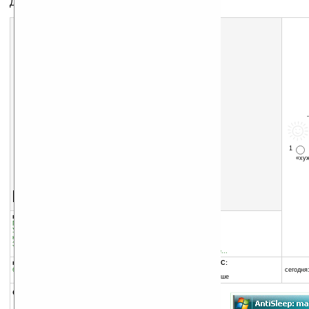
Дорожный будильник автомобилиста
1
«х
Скачать программу:
размер:
31 Кб
скачать
программу
группы программы:
добавлена:
08.12.2008
Путешествия, навигация
:
Навигация и GPS
обновлена:
13.12.2008
Управление информацией
:
Часы и
календари
автор программы:
Звук, музыка, медиа
:
Сигнализаторы
Peacemaker
www.gps-gai.ru/forum/vie...
программа:
совместима с Pocket PC:
бесплатная
ARM процессор
сегодня:
Windows Mobile 5.0 и выше
описание: