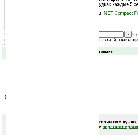
включение подсветки и звуковая «побудка» каждые 5 с
Примечания: для работы необходим
.NET Compact F
Скоро
конкурс
с призами! Подпишитесь:
и у
получайте ежедневный или еженедельный дайджест новостей, анонсов пр
акций сайта на ваш почтовый ящик.
Отзывы о программе
Ваше мнение будет первым.
Чтобы писать комментарии вам нужно
авторизоваться (войти)
или
зарегистрирова