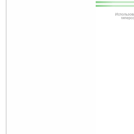
поддержите
Ладошки
Использов
гиперс