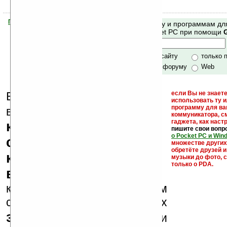
Помогите Ладошкам стать лучше
Поиск по сайту и программам дл
своей поддержкой.
Mobile и Pocket PC при помощи
Хочешь футболку?
только по сайту
только 
по сайту и форуму
Web
Еще раз обращаем
если Вы не знаете
использовать ту 
кейгены,
программу для ва
внимание, что
коммуникатора, с
гаджета, как настр
кряки - лекарства,
пишите свои вопр
о Pocket PC и Win
серийные номера,
множестве други
обретёте друзей и
ключи и ссылки на
музыки до фото, с
только о PDA.
варезные сайты
к публикации на нашем
сайте в комментариях
запрещены
, как и