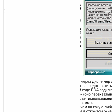
AntiSleep
— дорожный будильник
автомобилиста, предотвращающий
засыпание за рулем.
Программа всего-лишь периодически
(период задается Вами) требует
подтвердить, что Вы не спите нажатием на
любую аппаратную кнопку устройства (1-5
или Влево\Вправо\Вверх\Вниз\ОК, но не
телефонные кнопки «Звонок\Отбой»). Если
вовремя не ответить программе — она
начнет Вас будить.
Функции:
Установка интервала проверки, в
минутах; сохранение\загрузка
выбранной настройки.
Таймер заданного времени в скрытом
фоновом режиме (но можно и открыть через Диспетчер з
В процессе работы программа старается предотвратит
предполагается, что в авто при долгой езде PDA подкл
питанию, а нажатие аппаратных кнопок (оно перехватыв
истечении времени таймера) не помешает использовани
экране, например, навигационной программы.
При отсутствии подтверждения нажатием на какую-либ
(на экране используется только кнопка в открытом окн