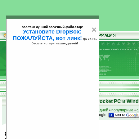
всё-таки лучший облачный файл-стор!
×
Установите DropBox:
ПОЖАЛУЙСТА, вот линк!
До
25 ГБ
бесплатно, приглашая друзей!
Установите
всё-таки лучший облачный файл-стор!
DropBox: ПОЖАЛУЙСТА, вот линк!
До
25
бесплатно, приглашая друзей!
ГБ
Скачать программы для КПК Pocket PC и Wind
к началу раздела
•
за сегодня
•
за 3 дня
•
за 7 дней
•
популярные
•
с
анонсы программ на email
• наш
на Google:
Pocket Strelok v2.53 (PocketPC)