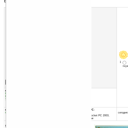
Баллистический калькулятор
1
«х
Скачать программу:
размер:
272 Кб
скачать
программу
группы программы:
добавлена:
20.11.2008
Разное
:
Развлечения
обновлена:
30.05.2011
Разное
:
Хобби
Управление информацией
:
Калькуляторы
автор программы:
ADA
www.ada.ru
программа:
совместима с Pocket PC:
бесплатная
ARM процессор
сегодня:
Windows Mobile 2003 (Pocket PC 2003,
Windows CE 4.20) и выше
описание: