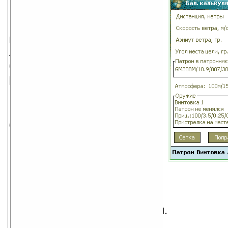
Pocket Strelok
—
программа калькулятор для
любителей пострелять с
оптикой на большие
расстояния..
Учитываются
следующие параметры:
Дистанция до цели.
Скорость ветра.
Азимут ветра.
Угол места цели.
Тип патрона.
Атмосферные показатели.
Прицел.