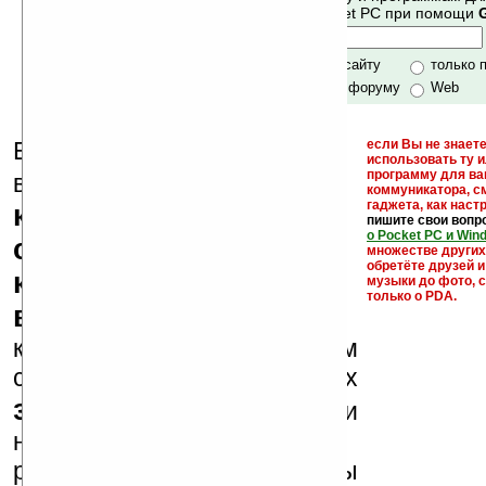
своей поддержкой.
Mobile и Pocket PC при помощи
Хочешь футболку?
только по сайту
только 
по сайту и форуму
Web
Еще раз обращаем
если Вы не знаете
использовать ту 
кейгены,
программу для ва
внимание, что
коммуникатора, с
гаджета, как настр
кряки - лекарства,
пишите свои вопр
о Pocket PC и Win
серийные номера,
множестве други
обретёте друзей и
ключи и ссылки на
музыки до фото, с
только о PDA.
варезные сайты
к публикации на нашем
сайте в комментариях
запрещены
, как и
несанкционированная
реклама (спам). Мы