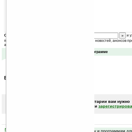
Версия для SmartPhone
Скоро
конкурс
с призами! Подпишитесь:
и у
получайте ежедневный или еженедельный дайджест новостей, анонсов пр
акций сайта на ваш почтовый ящик.
Отзывы о программе
Ваше мнение будет первым.
Чтобы писать комментарии вам нужно
авторизоваться (войти)
или
зарегистрирова
Помогите Ладошкам стать лучше
Поиск по сайту и программам дл