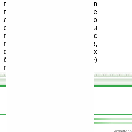
поддерживаем авторов
программ и развитие
легального программного
обеспечения. Также мы
призываем Вас
поддерживать авторов,
особенно создающих
бесплатные (freeware)
программы.
поддержите
Ладошки
Использов