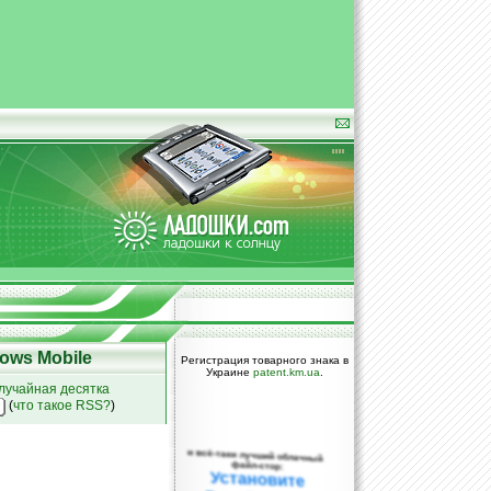
ows Mobile
Регистрация товарного знака в
Украине
patent.km.ua
.
лучайная десятка
(
что такое RSS?
)
и всё-таки лучший облачный
файл-стор:
Установите
DropBox уже
сегодня!
ПОЖАЛУЙСТА,