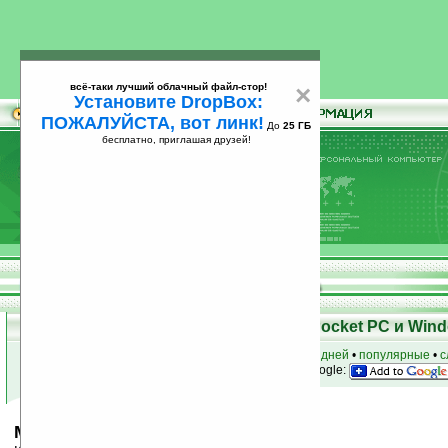
всё-таки лучший облачный файл-стор!
×
Установите DropBox:
ПОЖАЛУЙСТА, вот линк!
До
25 ГБ
бесплатно, приглашая друзей!
Установите
всё-таки лучший облачный файл-стор!
DropBox: ПОЖАЛУЙСТА, вот линк!
До
25
бесплатно, приглашая друзей!
ГБ
Скачать программы для КПК Pocket PC и Wind
к началу раздела
•
за сегодня
•
за 3 дня
•
за 7 дней
•
популярные
•
с
анонсы программ на email
• наш
на Google:
Mobbiox