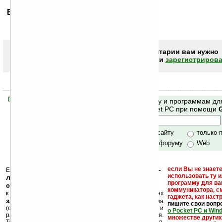
Ваше мнение будет первым.
Чтобы писать комментарии вам нужно
авторизоваться (войти)
или
зарегистрирова
Помогите Ладошкам стать лучше
Поиск по сайту и программам дл
своей поддержкой.
Mobile и Pocket PC при помощи
Хочешь футболку?
только по сайту
только 
по сайту и форуму
Web
кейгены, кряки -
если Вы не знаете
Еще раз обращаем внимание, что
использовать ту 
лекарства, серийные номера, ключи и
программу для ва
ссылки на варезные сайты
коммуникатора, с
к публикации на нашем сайте в комментариях
гаджета, как настр
запрещены
, как и несанкционированная реклама
пишите свои вопр
(спам). Мы поддерживаем авторов программ и
о Pocket PC и Win
развитие легального программного обеспечения.
множестве други