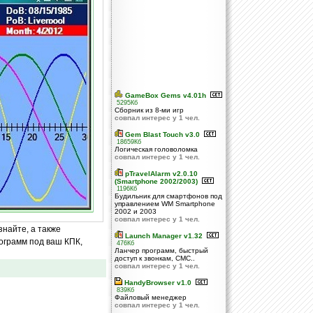
GameBox Gems v4.01h
5295Кб
Сборник из 8-ми игр
совпал интерес у 1 чел.
Gem Blast Touch v3.0
18659Кб
Логическая головоломка
совпал интерес у 1 чел.
pTravelAlarm v2.0.10
(Smartphone 2002/2003)
1196Кб
Будильник для смартфонов под
управлением WM Smartphone
2002 и 2003
совпал интерес у 1 чел.
знайте, а также
Launch Manager v1.32
ограмм под ваш КПК,
476Кб
Ланчер программ, быстрый
доступ к звонкам, СМС..
совпал интерес у 1 чел.
HandyBrowser v1.0
839Кб
Файловый менеджер
совпал интерес у 1 чел.