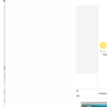
Калькулятор биоритмов
1
«х
Скачать программу:
размер:
81 Кб
скачать
Mobbiox.zip
группы программы:
добавлена:
29.08.2011
Быт, семья, спорт
:
прочее
обновлена:
13.01.2013
Быт, семья, спорт
:
Фитнес и здоровье
Управление информацией
:
Калькуляторы
автор программы:
Biorsoft
www.biorsoft.com/
программа:
совместима с Pocket PC:
бесплатная
ARM процессор и выше
сегодня:
Windows Mobile 5.0 и выше
описание: