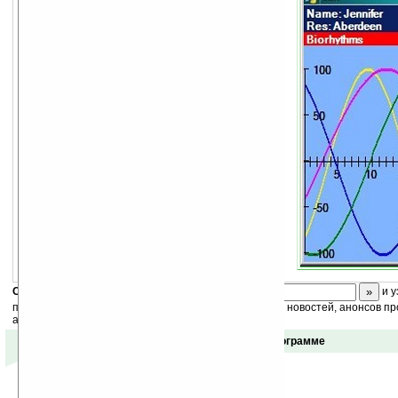
Калькулятор биоритмов.
Скоро
конкурс
с призами! Подпишитесь:
и у
получайте ежедневный или еженедельный дайджест новостей, анонсов пр
акций сайта на ваш почтовый ящик.
Отзывы о программе