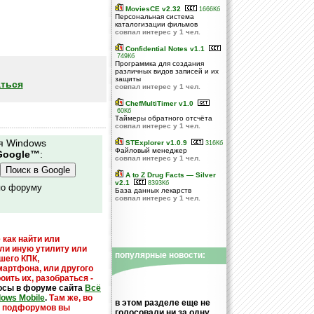
MoviesCE v2.32
1666Кб
Персональная система
каталогизации фильмов
совпал интерес у 1 чел.
Confidential Notes v1.1
749Кб
Программка для создания
различных видов записей и их
защиты
ться
совпал интерес у 1 чел.
ChefMultiTimer v1.0
60Кб
Таймеры обратного отсчёта
совпал интерес у 1 чел.
я Windows
STExplorer v1.0.9
316Кб
Файловый менеджер
Google™
:
совпал интерес у 1 чел.
A to Z Drug Facts — Silver
v2.1
8393Кб
по форуму
База данных лекарств
совпал интерес у 1 чел.
 как найти или
или иную утилиту или
популярные новости:
шего КПК,
мартфона, или другого
оить их, разобраться -
осы в форуме сайта
Всё
dows Mobile
.
Там же, во
в этом разделе еще не
х подфорумов вы
голосовали ни за одну