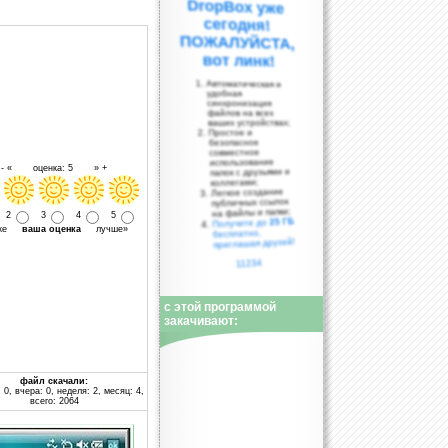
вот линк!
Автоматическая и
удобная
синхронизация
файлов на всех
ваших устройствах;
Простое и
безопасное
совместное
использование
- « оценка: 5 » +
папок с друзьями и
коллегами;
Легкое создание
публичных ссылок
на файлы и папки;
2
3
4
5
25 ГБ
Получите до
уже
ваша оценка
лучше»
бесплатно,
приглашая друзей!
11234
с этой программой
закачивают:
файл скачали:
 0, вчера: 0, неделя: 2, месяц: 4,
всего: 2064