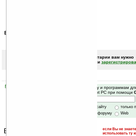
Ваше мнение будет первым.
Чтобы писать комментарии вам нужно
авторизоваться (войти)
или
зарегистрирова
Помогите Ладошкам стать лучше
Поиск по сайту и программам дл
своей поддержкой.
Mobile и Pocket PC при помощи
Хочешь футболку?
только по сайту
только 
по сайту и форуму
Web
Еще раз обращаем
если Вы не знаете
использовать ту 