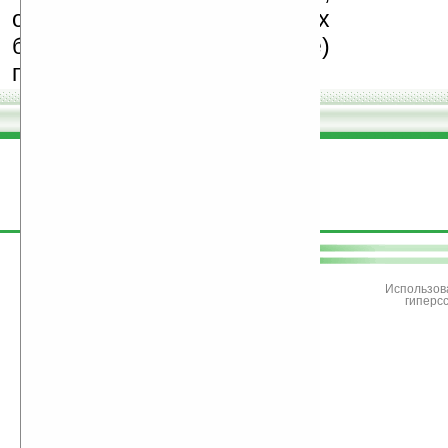
особенно создающих
бесплатные (freeware)
программы.
поддержите
Ладошки
Использов
гиперс