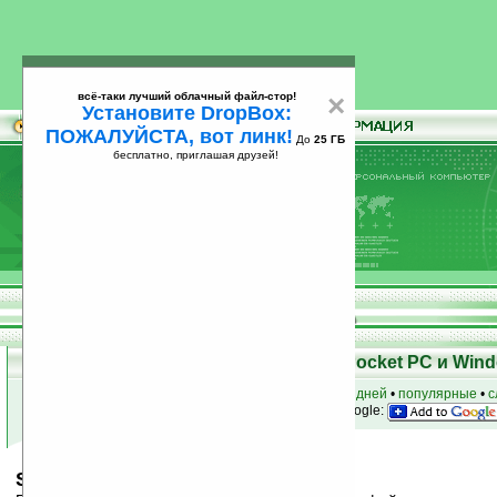
всё-таки лучший облачный файл-стор!
×
Установите DropBox:
ПОЖАЛУЙСТА, вот линк!
До
25 ГБ
бесплатно, приглашая друзей!
Установите
всё-таки лучший облачный файл-стор!
DropBox: ПОЖАЛУЙСТА, вот линк!
До
25
бесплатно, приглашая друзей!
ГБ
Скачать программы для КПК Pocket PC и Wind
к началу раздела
•
за сегодня
•
за 3 дня
•
за 7 дней
•
популярные
•
с
анонсы программ на email
• наш
на Google:
SoundMS v0.2