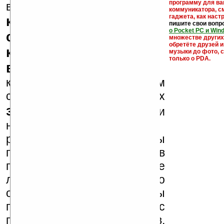
кейгены,
программу для ва
внимание, что
коммуникатора, с
гаджета, как настр
кряки - лекарства,
пишите свои вопр
о Pocket PC и Win
серийные номера,
множестве други
обретёте друзей и
ключи и ссылки на
музыки до фото, с
только о PDA.
варезные сайты
к публикации на нашем
сайте в комментариях
запрещены
, как и
несанкционированная
реклама (спам). Мы
поддерживаем авторов
программ и развитие
легального программного
обеспечения. Также мы
призываем Вас
поддерживать авторов,