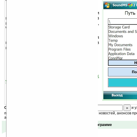
Программа для подсчёта времени
проигрывания аудио- и видеофайлов в
папке. Поддерживает форматы MP3, OGG,
WAV, AVI и другие.
Чтобы подсчитать время
проигрывания аудио- и видеофайлов в
папке, нужно:
Выбрать путь к папке с аудио- или
видеофайлами;
Нажать кнопку «Поехали».
Необходим
.NET Compact Framework
v2.0
.
Скоро
конкурс
с призами! Подпишитесь:
и у
получайте ежедневный или еженедельный дайджест новостей, анонсов пр
акций сайта на ваш почтовый ящик.
Отзывы о программе