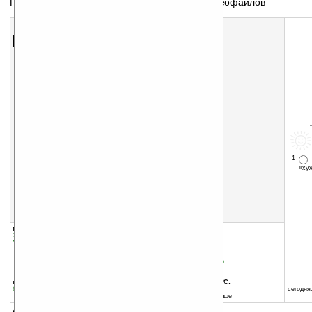
Подсчёт времени проигрывания аудио- и видеофайлов
Скачать программу:
размер:
204 Кб
скачать
SoundMS_v0.2.rar
1
«х
группы программы:
добавлена:
17.08.2011
Звук, музыка, медиа
:
прочее
обновлена:
17.08.2011
Управление информацией
:
Калькуляторы
автор программы:
OneRedIce
4pda.ru/forum/index.php?...
http://4pda.ru/forum/ind...
программа:
совместима с Pocket PC:
бесплатная
ARM процессор и выше
сегодня:
Windows Mobile 5.0 и выше
описание: