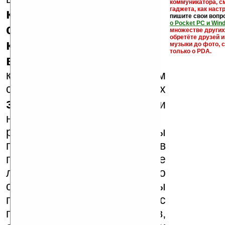
коммуникатора, с
гаджета, как настр
кряки - лекарства,
пишите свои вопр
о Pocket PC и Win
серийные номера,
множестве други
обретёте друзей и
ключи и ссылки на
музыки до фото, с
только о PDA.
варезные сайты
к публикации на нашем
сайте в комментариях
запрещены
, как и
несанкционированная
реклама (спам). Мы
поддерживаем авторов
программ и развитие
легального программного
обеспечения. Также мы
призываем Вас
поддерживать авторов,