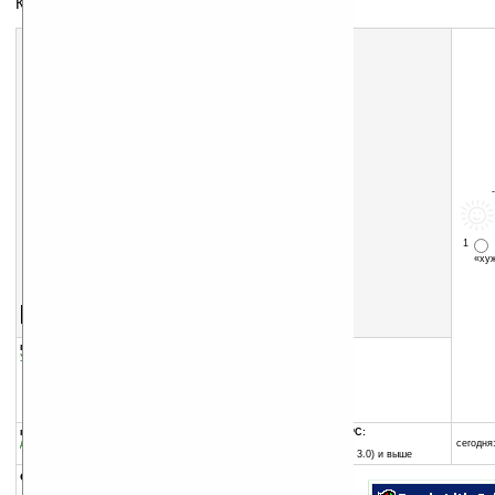
Калькулятор
1
«х
Скачать программу:
размер:
488 Кб
скачать
программу
группы программы:
добавлена:
22.07.2004
Управление информацией
:
Калькуляторы
обновлена:
22.07.2004
автор программы:
BuildXPDA software
buildxpda.com
support@buildxpda.com
программа:
совместима с Pocket PC:
демоверсия
любой процессор
сегодня:
Pocket PC (Windows CE 3.0) и выше
описание: