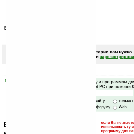
Ваше мнение будет первым.
Чтобы писать комментарии вам нужно
авторизоваться (войти)
или
зарегистрирова
Помогите Ладошкам стать лучше
Поиск по сайту и программам дл
своей поддержкой.
Mobile и Pocket PC при помощи
Хочешь футболку?
только по сайту
только 
по сайту и форуму
Web
Еще раз обращаем
если Вы не знаете
использовать ту 
кейгены,
программу для ва
внимание, что