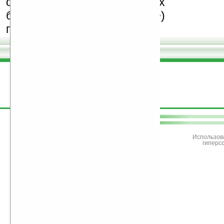
особенно создающих
бесплатные (freeware)
программы.
поддержите
Ладошки
Использов
гиперс