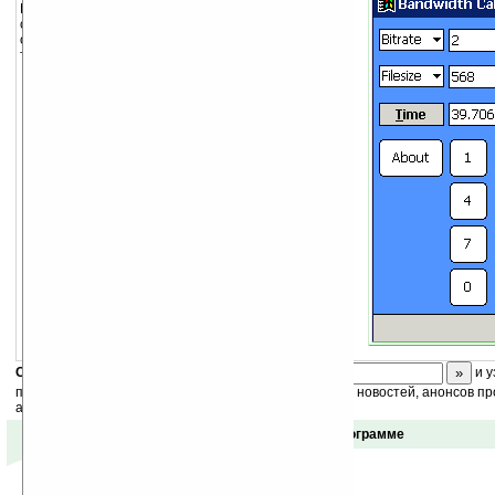
Bandwidth Calculator – программа, вычисляющая,
сколько времени потребуется для закачки файла
определенного размера при определенной ширине
трафика.
Скоро
конкурс
с призами! Подпишитесь:
и у
получайте ежедневный или еженедельный дайджест новостей, анонсов пр
акций сайта на ваш почтовый ящик.
Отзывы о программе