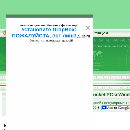
всё-таки лучший облачный файл-стор!
×
Установите DropBox:
ПОЖАЛУЙСТА, вот линк!
До
25 ГБ
бесплатно, приглашая друзей!
Установите
всё-таки лучший облачный файл-стор!
DropBox: ПОЖАЛУЙСТА, вот линк!
До
25
бесплатно, приглашая друзей!
ГБ
Скачать программы для КПК Pocket PC и Wind
к началу раздела
•
за сегодня
•
за 3 дня
•
за 7 дней
•
популярные
•
с
анонсы программ на email
• наш
на Google:
Bandwidth Calculator v1.0