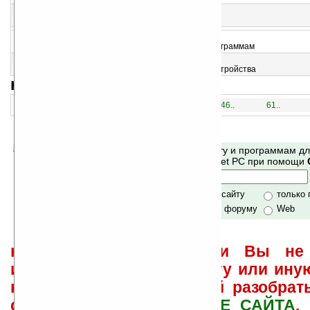
13
SD Sync v2.0
Синхронизация, бекап данных карты памяти
14
SmartEndKey
Быстрый доступ к настройкам и запущенным программам
15
BlueStarter v2.0
Запуск приложения по обнаружению Bluetooth-устройства
навигация:
1..
16..
31..
46..
61..
Помогите Ладошкам стать лучше
Поиск по сайту и программам д
своей поддержкой.
Mobile и Pocket PC при помощи
Хочешь футболку?
только по сайту
только
по сайту и форуму
Web
не забывайте, что если Вы не 
использовать или найти ту или ину
как ее настроить и с ней разобрат
свои вопросы в
ФОРУМЕ САЙТА
.