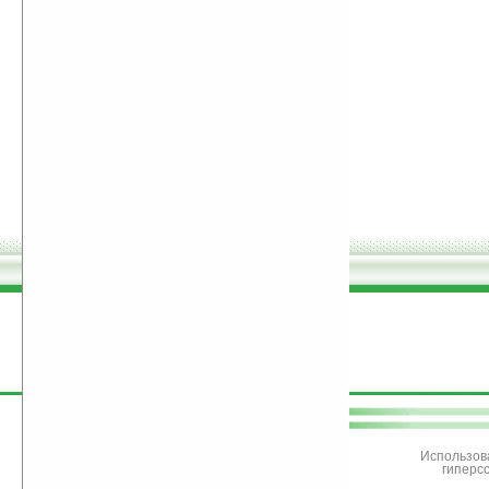
поддержите
Ладошки
Использов
гиперс