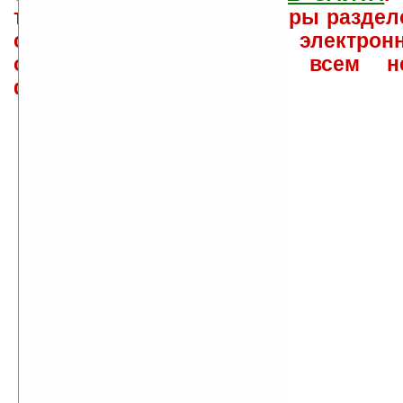
такого характера менеджеры раздел
сайта лично по электрон
ответов\советов давать всем н
физически.