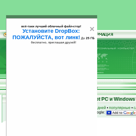
всё-таки лучший облачный файл-стор!
×
Установите DropBox:
ПОЖАЛУЙСТА, вот линк!
До
25 ГБ
бесплатно, приглашая друзей!
Установите
всё-таки лучший облачный файл-стор!
DropBox: ПОЖАЛУЙСТА, вот линк!
До
25
бесплатно, приглашая друзей!
ГБ
Программы для КПК Pocket PC и Windows 
к началу раздела
•
за сегодня
•
за 3 дня
•
за 7 дней
•
популярные
•
с
анонсы программ на email
• наш
на Google:
Условия поиска:
Найдено
Группа: Системные утилиты
1130