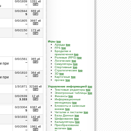
0/0/1939
1261 кб
--
ы
0/0/2844
669 кб
5
0/0/1805
3697 кб
--
0/0/2150
173 кб
--
Игры
top
Аркада
top
FPS
top
Бродилки и
приключения
top
Ролевые (RPG)
top
0/0/1561
365 кб
Логические
top
--
и при
Симуляторы
top
Спортивные
top
Стратегические
top
0/0/1810
364 кб
3D
top
--
и при
Карточные
top
прочее
top
1/3/1871
32346 кб
Управление информацией
top
--
Текстовые редакторы
top
Электронные таблицы
top
0/0/2639
12 кб
Финансы
top
3.333
Информационные
менеджеры
top
Блокноты и записные
0/2/3304
6387 кб
книжки
top
5
Читалки и листалки
top
Базы Данных
top
0/3/1933
142 кб
Шифрование
top
--
Калькуляторы
top
Преобразование
0/0/2066
1961 кб
величин
top
--