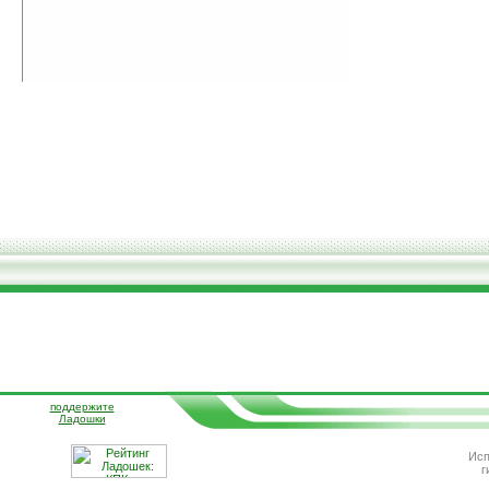
поддержите
Ладошки
Исп
г