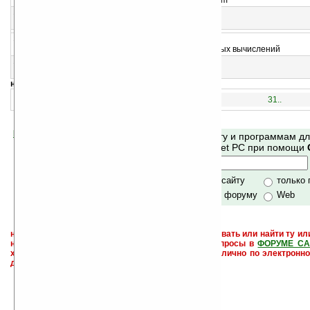
Загрузка и прослушивание аудиокниг с Audible.com
13
Periodic Table v1.0 (WQVGA/WVGA)
Периодическая система химических элементов
14
Smart Algebra v3.01
Программа для построения графиков и символьных вычислений
15
pfQuizzz v1.2
Программа для изучения слов
навигация:
1..
16..
31..
Помогите Ладошкам стать лучше
Поиск по сайту и программам д
своей поддержкой.
Mobile и Pocket PC при помощи
Хочешь футболку?
только по сайту
только
по сайту и форуму
Web
не забывайте, что если Вы не знаете как использовать или найти ту ил
настроить и с ней разобраться - пишите свои вопросы в
ФОРУМЕ СА
характера менеджеры разделов или автор сайта лично по электронно
давать всем не успевают физически.