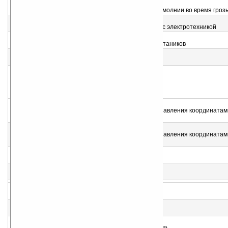
2
EclaiTonnR v1.0
Подсчет расстояния между вами и местом удара молнии во время гроз
3
Electro v1.2
Справочник, калькулятор для тех кто имеет дело с электротехникой
4
Pocket eReleve v3.3 (GPS)
Программа для наблюдателей за птицами или ботаников
5
WMe6b
Бортовой компьютер
6
CopanMobile v1.0.7 (WM2003)
Геоматический инструмент для вычислений и управления координатам
плановых геодезических съемках.
7
CopanMobile v1.0.7 (WM6)
Геоматический инструмент для вычислений и управления координатам
плановых геодезических съемках.
8
OrthoGraph Survey v3.0
Создание планов, эскизов недвижимости, домов
9
Таблица Шульте
Таблица Шульте
10
Astrology & Horoscope v2.0
Совместимость по знакам Зодиака и не только...
11
myEnglishFAQ 2011
Помощь изучающим английский
12
AudibleAir (PocketPC)