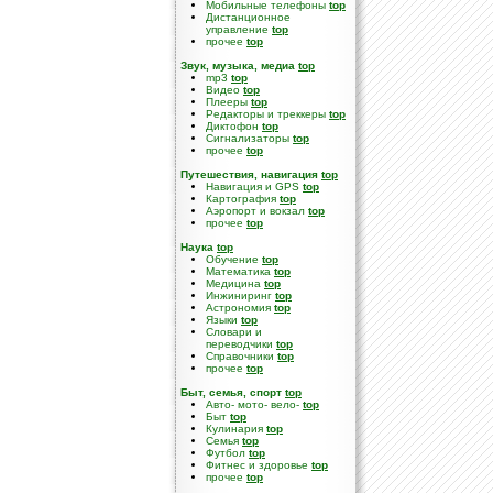
Мобильные телефоны
top
Дистанционное
управление
top
прочее
top
Звук, музыка, медиа
top
mp3
top
Видео
top
Плееры
top
Редакторы и треккеры
top
Диктофон
top
Сигнализаторы
top
прочее
top
Путешествия, навигация
top
Навигация и GPS
top
Картография
top
Аэропорт и вокзал
top
прочее
top
Наука
top
Обучение
top
Математика
top
Медицина
top
Инжиниринг
top
Астрономия
top
Языки
top
Словари и
переводчики
top
Справочники
top
прочее
top
Быт, семья, спорт
top
Авто- мото- вело-
top
Быт
top
Кулинария
top
Семья
top
Футбол
top
Фитнес и здоровье
top
прочее
top