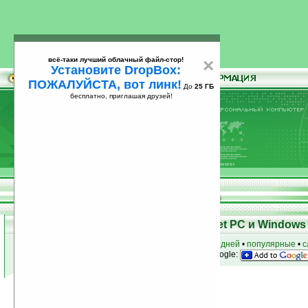
всё-таки лучший облачный файл-стор!
×
Установите DropBox:
ПОЖАЛУЙСТА, вот линк!
До
25 ГБ
бесплатно, приглашая друзей!
Установите
всё-таки лучший облачный файл-стор!
DropBox: ПОЖАЛУЙСТА, вот линк!
До
25
бесплатно, приглашая друзей!
ГБ
Программы для КПК Pocket PC и Windows 
к началу раздела
•
за сегодня
•
за 3 дня
•
за 7 дней
•
популярные
•
с
анонсы программ на email
• наш
на Google:
Условия поиска:
Найдено
Группа: Наука / прочее
46