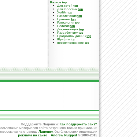
Разное
top
Для детей
top
Для взрослых
top
Хобби
top
Развлечения
top
Приколы
top
Генеалогия
top
Религия
top
Документация
top
Разработчику
top
Программы для PC
top
Шрифты
top
несортированное
top
Поддержите Ладошки
:
Как поддержать сайт?
ользование материалов сайта разрешено только при наличии
иперссылки на страницу
Ладошек
без блокировки индексации
реклама на сайте
Andrew Nugged
© 2000-2015