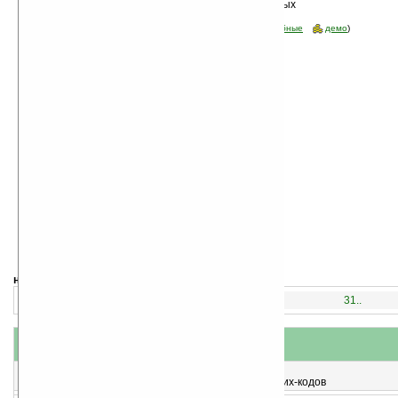
Сортировка по дате, начиная с новых
программ
Стоимость:
все
(отфильтровать:
бесплатные
пробные
демо
)
навигация:
1..
16..
31..
название
#
короткое описание
1
Scanner Wedge v2.0
Программа для работы с Bluetooth-сканером штрих-кодов