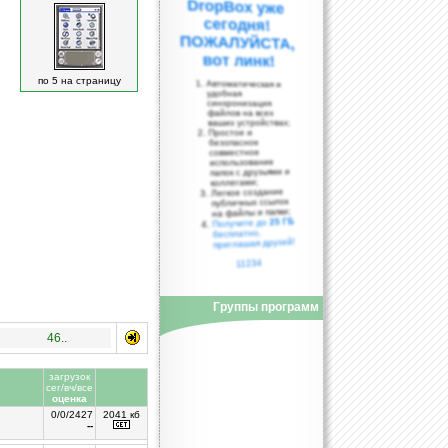
вот линк!
по 5 на страницу
Автоматическая и
удобная
синхронизация
файлов на всех
ваших устройствах;
Простое и
безопасное
совместное
использование
папок с друзьями и
коллегами;
Легкое создание
публичных ссылок
на файлы и папки;
25 ГБ
Получите до
бесплатно,
приглашая друзей!
11234
Группы программ
46..
загрузок
сег/вч/все
оценка
0/0/2427
2041 кб
--