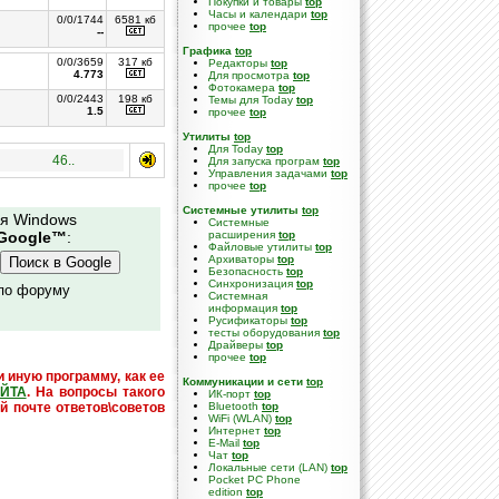
Покупки и товары
top
Часы и календари
top
0/0/1744
6581 кб
прочее
top
--
Графика
top
0/0/3659
317 кб
Редакторы
top
4.773
Для просмотра
top
Фотокамера
top
0/0/2443
198 кб
Темы для Today
top
1.5
прочее
top
Утилиты
top
Для Today
top
46..
Для запуска програм
top
Управления задачами
top
прочее
top
Системные утилиты
top
ля Windows
Cистемные
Google™
:
расширения
top
Файловые утилиты
top
Архиваторы
top
Безопасность
top
Синхронизация
top
 по форуму
Системная
информация
top
Русификаторы
top
тесты оборудования
top
Драйверы
top
прочее
top
и иную программу, как ее
Коммуникации и сети
top
ЙТА
. На вопросы такого
ИК-порт
top
й почте ответов\советов
Bluetooth
top
WiFi (WLAN)
top
Интернет
top
E-Mail
top
Чат
top
Локальные сети (LAN)
top
Pocket PC Phone
edition
top