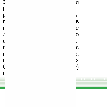
запрещены
, как и
несанкционированная
реклама (спам). Мы
поддерживаем авторов
программ и развитие
легального программного
обеспечения. Также мы
призываем Вас
поддерживать авторов,
особенно создающих
бесплатные (freeware)
программы.