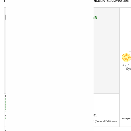
Программа для построения графиков и символьных вычислений
Скачать программу:
размер:
317 Кб
скачать
Smart_Algebra_v3.01.CAB
-
1
«х
группы программы:
добавлена:
07.09.2009
Наука
:
Инжиниринг
обновлена:
17.07.2010
Наука
:
Математика
Наука
:
прочее
автор программы:
Графика
:
прочее
SGS
Управление информацией
:
Калькуляторы
SGregory@rambler.ru
программа:
совместима с Pocket PC:
бесплатная
ARM процессор и выше
сегодня:
Windows Mobile 2003 SE (Second Edition) и
выше
описание: