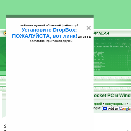
всё-таки лучший облачный файл-стор!
×
Установите DropBox:
ПОЖАЛУЙСТА, вот линк!
До
25 ГБ
бесплатно, приглашая друзей!
Установите
всё-таки лучший облачный файл-стор!
DropBox: ПОЖАЛУЙСТА, вот линк!
До
25
бесплатно, приглашая друзей!
ГБ
Скачать программы для КПК Pocket PC и Wind
к началу раздела
•
за сегодня
•
за 3 дня
•
за 7 дней
•
популярные
•
с
анонсы программ на email
• наш
на Google:
Smart Algebra v3.01