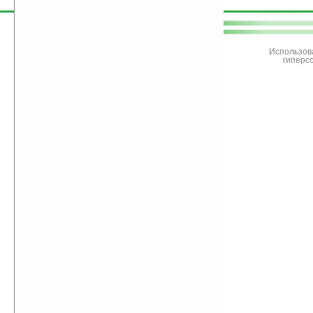
поддержите
Ладошки
Использов
гиперс