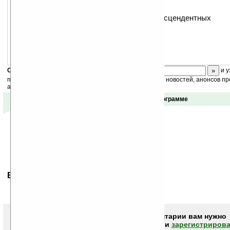
разложение в ряд Тэйлора
разложение на множители
решение уравнений, в том числе трансцендентных
вычисление пределов
работа с матрицами, векторами
Скоро
конкурс
с призами! Подпишитесь:
и у
получайте ежедневный или еженедельный дайджест новостей, анонсов пр
акций сайта на ваш почтовый ящик.
Отзывы о программе
Ваше мнение будет первым.
Чтобы писать комментарии вам нужно
авторизоваться (войти)
или
зарегистрирова