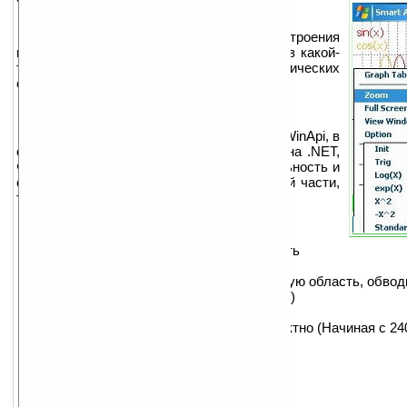
Smart Algebra — программа для построения
графиков и символьных вычислений (т.е. в какой-
то степени аналог настольных математических
систем MathCad, MatLab).
От автора:
Smart Algebra 2.0 написана с нуля на WinApi, в
отличие от Smart Algebra 1.0 написанной на .NET,
что существенно увеличило производительность и
скорость. В данной версии нет символьной части,
т.е. только построение графиков.
Из новых функций:
В несколько (!) раз увеличена скорость
работы
Поддержка PocketPC (Двигать видимую область, обвод
увеличения можно пальцем/стилусом)
FullScreen
Работает на всех разрешениях корректно (Начиная с 24
Ряд «косметических» улучшений
Предыдущая версия:
Режим построения графиков: