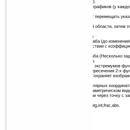
Работает в режимах 240*320 и 320*240.
Построение одновременно до девяти графиков (у каждо
выбирать цвет).
Trace — функция слежения позволяет перемещать указа
считывать значени функции.
Box — начертите рамку вокруг нужной области, затем э
увеличена
Автоматическое изменение масштаба
Pre — Предыдущие установки масштаба (до изменения
Out/In изменение масштаба в соответствии с коэффиц
Factor.
QUICK — быстрое изменение масштаба (Несколько за
Calculator — простенький калькулятор.
Graphical solve — нахождение корней, экстремумов фун
графически. Также можно находить пересечения 2-х фу
Picture — снятие скриншота экрана (Сохраняет изображ
Documents).
Поддержка построения графиков в полярных координат
Построение графиков заданных в параметрическом виде.
ввода необходимо ввести две функции через точку с за
Поддерживаемые функции:
sin,cos,tg,ln,log,sh,ch,th,exp,acos,asin,atg,int,frac,abs.
Режим символьных вычислений:
Куча (!) функций, среди прочего:
интегрирование
дифференцирование