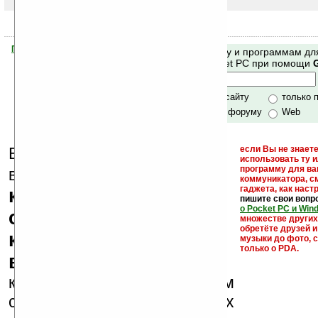
Помогите Ладошкам стать лучше
Поиск по сайту и программам дл
своей поддержкой.
Mobile и Pocket PC при помощи
Хочешь футболку?
только по сайту
только 
по сайту и форуму
Web
Еще раз обращаем
если Вы не знаете
использовать ту 
кейгены,
программу для ва
внимание, что
коммуникатора, с
гаджета, как настр
кряки - лекарства,
пишите свои вопр
о Pocket PC и Win
серийные номера,
множестве други
обретёте друзей и
ключи и ссылки на
музыки до фото, с
только о PDA.
варезные сайты
к публикации на нашем
сайте в комментариях