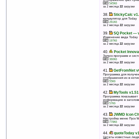
оценка 4.4
/ 5 чел.
545Кб
за 2 месяца
22
загрузки
37.
Theme Generator v2.0
Прогамма для создания и редактирования тем
38.
StickyCalc v1
Today для вашего КПК
калькулятор для Today
1044Кб
оценка 4.3
/ 42 чел.
261Кб
за 2 месяца
22
загрузки
38.
ChangeSkin v4.5.1
39.
SQ Pocket — 
Смена вида Spb Mobile Shell 3 «на лету»
Изменение вида Today
20596Кб
оценка 4.3
/ 25 чел.
197Кб
за 2 месяца
22
загрузки
39.
WisBar Advance Desktop v2.5.4.16
40.
Pocket Innova
(WM5.0)
Запуск программ и сис
Замена экрана Today
360Кб
5550Кб
за 2 месяца
22
загрузки
оценка 4.3
/ 23 чел.
41.
GetFromNet v
40.
SBSH iLauncher v3.1
Программа для получен
Лаунчер для Today
отображения их в ноти
4295Кб
55Кб
оценка 4.3
/ 18 чел.
за 2 месяца
22
загрузки
41.
Pocket VirtuaGirl for SH3 v1.77
42.
MyTools v1.51
«Горячие девочки» на экране вашего КПК
Программа показывает
1053Кб
информацию в заголовк
оценка 4.3
/ 11 чел.
57Кб
за 2 месяца
22
загрузки
42.
TouchOne v0.2.3 Alpha
Новый пользовательский интерфейс
43.
JWMD Icon Ch
3975Кб
Настройка меню Пуск Wi
оценка 4.3
/ 10 чел.
779Кб
за 2 месяца
22
загрузки
43.
SHBT MyHome v1.6 (QVGA)
Пальцеориентированный интерфейс для Today
44.
quoteToday v
1034Кб
Цитаты известных люде
оценка 4.3
/ 10 чел.