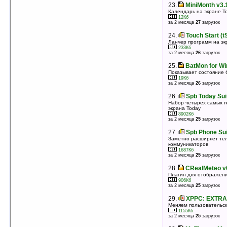
23.
MiniMonth v3.
23.
AndroidLock v1.40
Календарь на экране T
Блокировка экрана в стиле Android
12Кб
2483Кб
за 2 месяца
27
загрузок
оценка 4.6
/ 3 чел.
24.
Touch Start (tS
24.
Birthdays v1.2.10
Ланчер программ на эк
Плагин для Today, отображающий дни рождения из
233Кб
контактов
за 2 месяца
26
загрузок
28Кб
оценка 4.5
/ 12 чел.
25.
BatMon for Wi
25.
QuickBoard 2006 Build 1034
Показывает состояние 
19Кб
Плагин для Today, отображающий системную
за 2 месяца
26
загрузок
информацию
102Кб
26.
Spb Today Sui
оценка 4.5
/ 9 чел.
Набор четырех самых п
26.
HomeScreen PlusPlus UI Edition
экрана Today
8902Кб
v1.06.350 build 0350
за 2 месяца
25
загрузок
Утилита для вывод большого количества
информации на Today
27.
Spb Phone Sui
164Кб
Заметно расширяет те
оценка 4.5
/ 8 чел.
коммуникаторов
1687Кб
27.
HDWall v0.28b
за 2 месяца
25
загрузок
Создание обоев для TouchFlo 3D
1725Кб
28.
CRealMeteo v
оценка 4.5
/ 6 чел.
Плагин для отображени
906Кб
28.
Pointui Home 2 v2.1.06с (VGA/WVGA)
за 2 месяца
25
загрузок
Пальцеориентированный интерфейс
1418Кб
29.
XPPC: EXTRA
оценка 4.5
/ 4 чел.
Меняем пользовательс
1155Кб
29.
Pocket Digital Clock v1.1.10
за 2 месяца
25
загрузок
Большие электронные часы на экране Today
32Кб