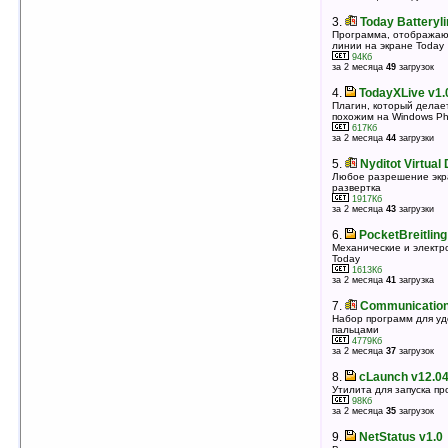
3.
DateEx Today Component v2.01.209
3.
Today Batteryli
Часы и дата на today
Программа, отображаю
линии на экране Today
102Кб
оценка 5
/ 4 чел.
94Кб
за 2 месяца
49
загрузок
4.
MY|CALENDAR v1.0 SE
4.
TodayXLive v1.0
Плагин для Today отображающий календарь
Плагин, который делае
472Кб
оценка 5
/ 4 чел.
похожим на Windows P
617Кб
за 2 месяца
44
загрузки
5.
nueNoBar v2.0
Убирает панельку внизу экрана Today
5.
Nyditot Virtual
8Кб
оценка 5
/ 3 чел.
Любое разрешение экр
развертка
1917Кб
6.
Start Bar to Bottom + TaskBar v2.1
за 2 месяца
43
загрузки
Перемещение Start Bar-а вниз экрана Today
46Кб
6.
PocketBreitling
оценка 5
/ 3 чел.
Механические и электр
Today
7.
CurtainCall v0.8.0
1613Кб
Блокировка экрана с множеством возможностей
за 2 месяца
41
загрузка
261Кб
оценка 5
/ 3 чел.
7.
Communication 
Набор программ для уд
8.
Elecont Dialer v1.0.118
пальцами
Today утлита, позволяющая набрать номер
4779Кб
телефона
за 2 месяца
37
загрузок
665Кб
оценка 5
/ 3 чел.
8.
cLaunch v12.0
Утилита для запуска пр
9.
MVBalance v2.5.9.b
98Кб
Отображения на экране Today оставшихся средств
за 2 месяца
35
загрузок
на вашем счету
106Кб
9.
NetStatus v1.0
оценка 4.9
/ 14 чел.