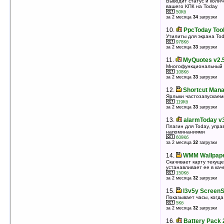
Выводит статус и колич
вашего КПК на Today
10.
Indibar Lite v3.2.0
50Кб
Системная утилита, отображающая статус
за 2 месяца
34
загрузки
батареи, памяти...
345Кб
10.
PpcToday Tool
оценка 4.8
/ 10 чел.
Утилиты для экрана To
978Кб
11.
PDAStatus v1.2.3
за 2 месяца
33
загрузки
Информационный плагин для экрана Today
419Кб
11.
MyQuotes v2.
оценка 4.8
/ 5 чел.
Многофункциональный п
108Кб
12.
Spb Diary v2.7
за 2 месяца
33
загрузки
Многофункциональный элемент для экрана Today,
отображающий информацию из Календаря, Задач
12.
Shortcut Mana
и Контактов
Ярлыки частозапускаем
2380Кб
оценка 4.7
/ 17 чел.
119Кб
за 2 месяца
33
загрузки
13.
ThrottleLauncher v1.0.1
13.
alarmToday v
Лончер, тема для Today
Плагин для Today, упр
4084Кб
оценка 4.7
/ 10 чел.
напоминаниями
609Кб
за 2 месяца
32
загрузки
14.
dciBalance v0.1.2b (PocketPC)
Баланс на экране Today
14.
WMM Wallpape
12Кб
оценка 4.7
/ 9 чел.
Скачивает карту текущ
устанавливает ее в кач
150Кб
15.
MiniMonth v3.1.04.7
за 2 месяца
32
загрузки
Календарь на экране Today
12Кб
15.
l3v5y ScreenS
оценка 4.7
/ 4 чел.
Показывает часы, когд
5Кб
16.
Spb Mobile Shell v3.5.5
за 2 месяца
32
загрузки
Многофункциональный экран Today, меню
программ, список контактов
16.
Battery Pack 
11065Кб