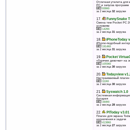
оценка 4.6
/ 627 чел.
Отличная утилита для 
PC и запуска программ
936Кб
17.
Spb Weather v2.4.0
за 2 месяца
32
загрузки
Мощное средство для скачивания и просмотра на
КПК прогнозов погоды
17.
FunnySnake T
5543Кб
оценка 4.6
/ 80 чел.
Смена тем Pocket PC 2
условиям
142Кб
18.
alarmToday v3.01
за 2 месяца
31
загрузка
Плагин для Today, управляющий звуковыми
напоминаниями
18.
iPhoneToday v
609Кб
оценка 4.6
/ 11 чел.
iPhone-подобный инте
1914Кб
за 2 месяца
31
загрузка
19.
WisBar Advance Desktop v2.5.4.16
(WM6.0)
19.
Pocket VirtuaG
Замена экрана Today
«Горячие девочки» на 
5367Кб
1055Кб
оценка 4.6
/ 6 чел.
за 2 месяца
30
загрузок
20.
BattClock v3.8.2
20.
Todayview v1.
РџРѕРєР°Р·С‹РІР°РµС‚ РІСЂРµРјСЏ Рё
Настраиваемый плагин 
СЃРѕСЃС‚РѕСЏРЅРёРµ Р±Р°С‚Р°СЂРµРё РІ
111Кб
РІРµСЂС…РЅРµРј СѓРіР»Сѓ СЌРєСЂР°РЅР° Today
за 2 месяца
30
загрузок
343Кб
оценка 4.6
/ 5 чел.
21.
Syswatch 1.0
21.
Sun'n'Moon v1.2
Системная информация
батарея
Плагин для Today, отображающий время восхода и
344Кб
захода солнца и фазы луны
за 2 месяца
28
загрузок
49Кб
оценка 4.6
/ 3 чел.
22.
PIToday v3.01
22.
Hinavigator v1.8 (WM 2003)
Плагин для экрана Tod
назначения и задачи
Лончер, менеджер Today
4138Кб
4583Кб
за 2 месяца
27
загрузок
оценка 4.6
/ 3 чел.