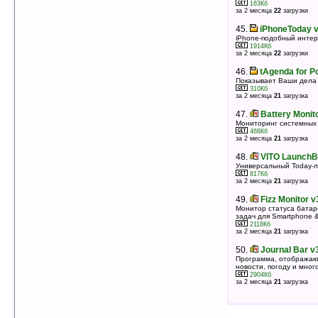
163Кб
за 2 месяца
22
загрузки
44.
Pocket Innovation System Monitor
v1.3
45.
iPhoneToday v
Плагин для экрана Today, показывающий
iPhone-подобный инте
различную системную информацию
1914Кб
319Кб
за 2 месяца
22
загрузки
оценка 4.3
/ 10 чел.
46.
tAgenda for P
45.
FEWidgetsLite v0.3.1
Показывает Ваши дела 
Интерфейс от Samsung Omnia (виджеты)
310Кб
2513Кб
за 2 месяца
21
загрузка
оценка 4.3
/ 9 чел.
47.
Battery Monit
46.
BatMemTime v3.3.7
Мониторинг системных
Ну просто очень много, просто вся системная
468Кб
информация на экране Today
за 2 месяца
21
загрузка
282Кб
оценка 4.3
/ 8 чел.
48.
VITO LaunchB
Универсальный Today-л
47.
Hinavigator v1.8 (WM 5/6)
817Кб
Лончер, менеджер Today
за 2 месяца
21
загрузка
4664Кб
оценка 4.3
/ 6 чел.
49.
Fizz Monitor v
Монитор статуса батар
48.
Imac for Vindows XP v2.12.2
задач для Smartphone 
Тема для vindows XP
2118Кб
162Кб
за 2 месяца
21
загрузка
оценка 4.3
/ 6 чел.
50.
Journal Bar v3
49.
Pointui Home 2 v2.1.06с
Программа, отображаю
(QVGA/WQVGA)
новости, погоду и мног
Пальцеориентированный интерфейс
2904Кб
1025Кб
за 2 месяца
21
загрузка
оценка 4.3
/ 6 чел.
50.
Spb Today Suite v1.0
Набор четырех самых популярных плагинов для