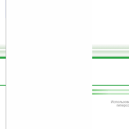
экрана Today
8902Кб
оценка 4.3
/ 6 чел.
поддержите
Ладошки
Использов
гиперс