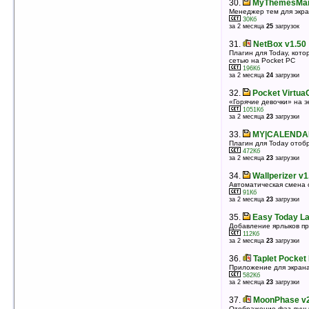
30.
MyThemesMana
оценка 4.4
/ 29 чел.
Менеджер тем для экра
30Кб
30.
JMLToday v5.70 (WM6.5)
за 2 месяца
25
загрузок
Titanium-плагин, часы, дата, погода
2497Кб
31.
NetBox v1.50
оценка 4.4
/ 20 чел.
Плагин для Today, кот
сетью на Pocket PC
31.
cLaunch v12.04
196Кб
Утилита для запуска программ с экрана Today
за 2 месяца
24
загрузки
98Кб
оценка 4.4
/ 17 чел.
32.
Pocket VirtuaG
«Горячие девочки» на 
32.
ADBWeather Plus v3.17
1051Кб
Программа, отображающая прогноз погоды на
за 2 месяца
23
загрузки
экране Today
728Кб
33.
MY|CALENDAR
оценка 4.4
/ 12 чел.
Плагин для Today ото
472Кб
33.
Launcher v1.40
за 2 месяца
23
загрузки
Плагин к для экрана Today для быстрого запуска
программ
34.
Wallperizer v1
24Кб
Автоматическая смена 
оценка 4.4
/ 11 чел.
91Кб
за 2 месяца
23
загрузки
34.
i-Mate Go
Интерфейс для коммуникаторов
35.
Easy Today La
2353Кб
Добавление ярлыков пр
оценка 4.4
/ 7 чел.
112Кб
за 2 месяца
23
загрузки
35.
Resco Contact Manager v2.05
Пальцеориентированный менеджер контактов
36.
Taplet Pocket
2891Кб
Приложение для экрана
оценка 4.4
/ 5 чел.
582Кб
за 2 месяца
23
загрузки
36.
Pocket Innovation LaunchBar v1.1
Запуск программ и системный монитор
37.
MoonPhase v2
360Кб
Отображение фаз лун