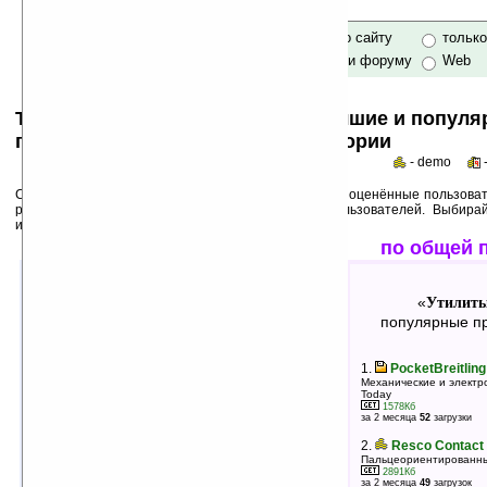
только по сайту
тольк
по сайту и форуму
Web
Top 50s по категориям: самые лучшие и попул
программы для Pocket PC в категории
- demo
Среди лучших ниже перечислены программы, выше оценённые пользоват
рейтинги популярности на основе активности пользователей. Выбира
использования!
лучшие по оценкам
по общей 
Утилиты: Для Today
Утилиты
«
»
«
лучшие программы в группе
популярные пр
1.
MMAppLauncher v1.0.100901
1.
PocketBreitling
Замена стандартному меню Пуск и меню настроек
Механические и электр
схожее с интерфейсом Android
Today
289Кб
1578Кб
оценка 5
/ 5 чел.
за 2 месяца
52
загрузки
2.
Reboot PokeP v1.01
2.
Resco Contact
Кнопка перезагрузки на экране Today
Пальцеориентированны
4Кб
2891Кб
оценка 5
/ 4 чел.
за 2 месяца
49
загрузок