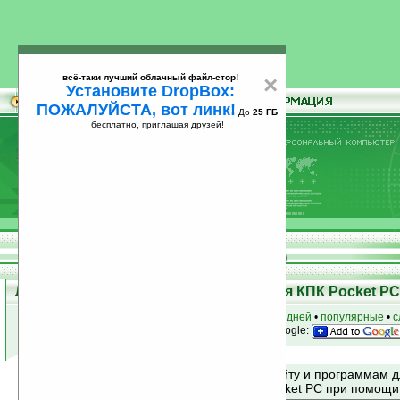
всё-таки лучший облачный файл-стор!
×
Установите DropBox:
ПОЖАЛУЙСТА, вот линк!
До
25 ГБ
бесплатно, приглашая друзей!
Установите
всё-таки лучший облачный файл-стор!
DropBox: ПОЖАЛУЙСТА, вот линк!
До
25
бесплатно, приглашая друзей!
ГБ
Лучшие и популярные программы для КПК Pocket PC 
к началу раздела
•
за сегодня
•
за 3 дня
•
за 7 дней
•
популярные
•
с
анонсы программ на email
• наш
на Google:
Поиск по сайту и программам 
Mobile и Pocket PC при помощ