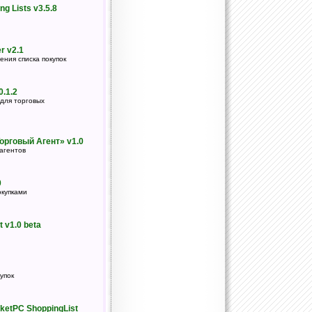
g Lists v3.5.8
r v2.1
ения списка покупок
.1.2
для торговых
рговый Агент» v1.0
агентов
0
окупками
st v1.0 beta
упок
ketPC ShoppingList