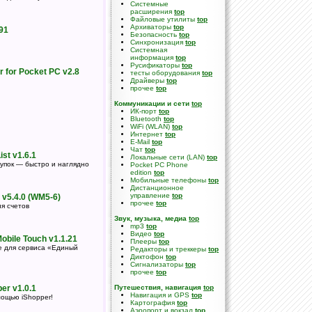
Cистемные
расширения
top
Файловые утилиты
top
Архиваторы
top
391
Безопасность
top
Синхронизация
top
Системная
информация
top
Русификаторы
top
 for Pocket PC v2.8
тесты оборудования
top
Драйверы
top
прочее
top
Коммуникации и сети
top
ИК-порт
top
Bluetooth
top
WiFi (WLAN)
top
Интернет
top
E-Mail
top
Чат
top
st v1.6.1
Локальные сети (LAN)
top
купок — быстро и наглядно
Pocket PC Phone
edition
top
Мобильные телефоны
top
Дистанционное
управление
top
e v5.4.0 (WM5-6)
прочее
top
я счетов
Звук, музыка, медиа
top
mp3
top
Видео
top
bile Touch v1.1.21
Плееры
top
е для сервиса «Единый
Редакторы и треккеры
top
Диктофон
top
Сигнализаторы
top
прочее
top
er v1.0.1
Путешествия, навигация
top
Навигация и GPS
top
мощью iShopper!
Картография
top
Аэропорт и вокзал
top