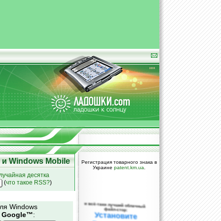
и Windows Mobile
Регистрация товарного знака в
Украине
patent.km.ua
.
лучайная десятка
(
что такое RSS?
)
и всё-таки лучший облачный
для Windows
файл-стор:
и
Google™
:
Установите
DropBox уже
сегодня!
ПОЖАЛУЙСТА,