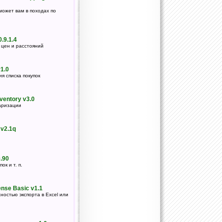
может вам в походах по
0.9.1.4
 цен и расстояний
1.0
я списка покупок
ventory v3.0
аризации
 v2.1q
.90
ок и т. п.
nse Basic v1.1
ностью экспорта в Excel или