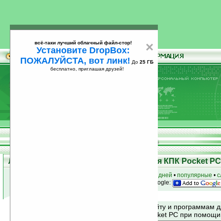
всё-таки лучший облачный файл-стор!
×
Установите DropBox:
ПОЖАЛУЙСТА, вот линк!
До
25 ГБ
бесплатно, приглашая друзей!
Установите
всё-таки лучший облачный файл-стор!
DropBox: ПОЖАЛУЙСТА, вот линк!
До
25
бесплатно, приглашая друзей!
ГБ
Лучшие и популярные программы для КПК Pocket PC 
к началу раздела
•
за сегодня
•
за 3 дня
•
за 7 дней
•
популярные
•
с
анонсы программ на email
• наш
на Google:
Поиск по сайту и программам 
Mobile и Pocket PC при помощ