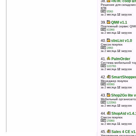
38.
«КПК: сбор ш
Решение для складских
КПК
95Кб
за 2 месяца
12
загрузок
39.
QIWI v1.1
Платежный сервис QIW
419Кб
за 2 месяца
12
загрузок
40.
sbsList v1.0
Список покупок
28Кб
за 2 месяца
12
загрузок
41.
PalmOrder
Система мобильной тор
1037Кб
за 2 месяца
12
загрузок
42.
SmartShopper
Менеджер покупок
400Кб
за 2 месяца
12
загрузок
43.
Shop2Go lite v
Мобильный организатор
1235Кб
за 2 месяца
12
загрузок
44.
ShopAid v1.4
Список покупок
259Кб
за 2 месяца
11
загрузок
45.
Sales 4 CE v1
Управление каталогом 