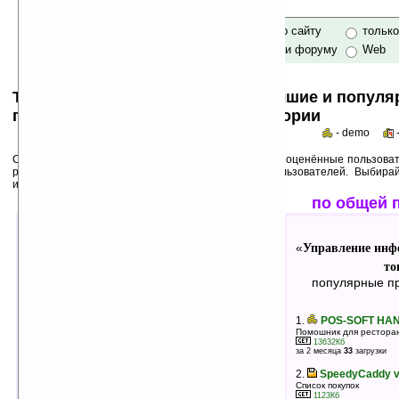
только по сайту
тольк
по сайту и форуму
Web
Top 50s по категориям: самые лучшие и попул
программы для Pocket PC в категории
- demo
Среди лучших ниже перечислены программы, выше оценённые пользоват
рейтинги популярности на основе активности пользователей. Выбира
использования!
лучшие по оценкам
по общей 
Управление информацией: Покупки и
Управление инф
«
«
товары
то
»
лучшие программы в группе
популярные пр
1.
My Shopping List v1.6.1
1.
POS-SOFT HAN
Составление списка покупок — быстро и наглядно
Помошник для рестора
2246Кб
13632Кб
оценка 5
/ 4 чел.
за 2 месяца
33
загрузки
2.
PalmOrder
2.
SpeedyCaddy v
Система мобильной торговли и сбора данных
Список покупок
1037Кб
1123Кб