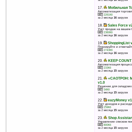
за 2 месяца
16
загрузок
17.
Мобильная То
Автоматизация торговл
2261Кб
за 2 месяца
16
загрузок
18.
Sales Force v
Учет продаж на вашем
2360Кб
за 2 месяца
16
загрузок
19.
ShoppingList 
Планируйте и отмечайт
2743Кб
за 2 месяца
16
загрузок
20.
KEEP COUNT 
Автоматизация процесс
233Кб
за 2 месяца
15
загрузок
21.
«САОТРОН: М
v1.0
Решение для складских
34Кб
за 2 месяца
15
загрузок
22.
eazyMoney v1
Учет доходов и расход
259Кб
за 2 месяца
15
загрузок
23.
Shop Assistan
Управление списком по
800Кб
за 2 месяца
15
загрузок