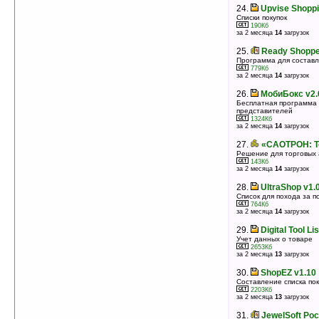
24.
Upvise Shoppin
Списки покупок
190Кб
за 2 месяца
14
загрузок
25.
Ready Shoppe
Программа для составл
779Кб
за 2 месяца
14
загрузок
26.
МобиБокс v2.0
Бесплатная программа 
представителей
1324Кб
за 2 месяца
14
загрузок
27.
«САОТРОН: То
Решение для торговых 
143Кб
за 2 месяца
14
загрузок
28.
UltraShop v1.
Список для похода за п
764Кб
за 2 месяца
14
загрузок
29.
Digital Tool Li
Учет данных о товаре
2653Кб
за 2 месяца
13
загрузок
30.
ShopEZ v1.10
Составление списка пок
2203Кб
за 2 месяца
13
загрузок
31.
JewelSoft Poc