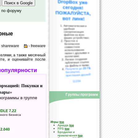
о по форуму
вот линк!
Автоматическая и
удобная
синхронизация
ярные
файлов на всех
ваших устройствах;
Простое и
безопасное
- shareware
- freeware
совместное
использование
папок с друзьями и
елями, а также месячный
коллегами;
йте, и оценивайте после
Легкое создание
публичных ссылок
на файлы и папки;
25 ГБ
Получите до
популярности
бесплатно,
приглашая друзей!
11234
ормацией: Покупки и
вары
»
Группы программ
ограммы в группе
DLE 7.22
нного бизнеса
Игры
top
Аркада
top
FPS
top
2.040
Бродилки и
приключения
top