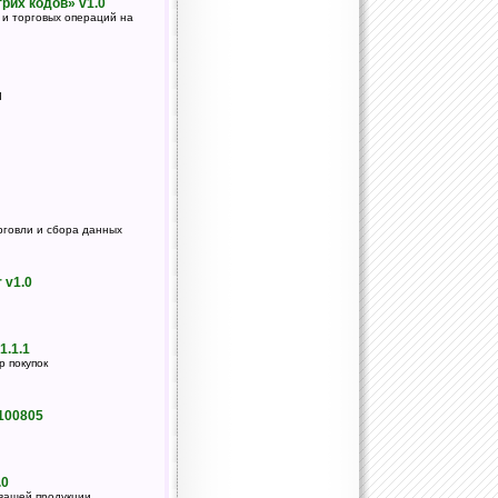
трих кодов» v1.0
 и торговых операций на
I
говли и сбора данных
 v1.0
1.1.1
 покупок
.100805
.0
вашей продукции