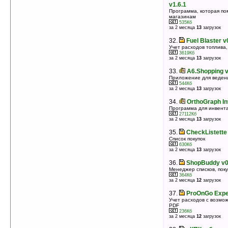
v1.6.1
Программа, которая по
магазинам
535Кб
за 2 месяца
13
загрузок
32.
Fuel Blaster v
Учет расходов топлива,
3619Кб
за 2 месяца
13
загрузок
33.
A6.Shopping v
Приложение для ведени
544Кб
за 2 месяца
13
загрузок
34.
OrthoGraph In
Программа для инвент
27112Кб
за 2 месяца
13
загрузок
35.
CheckListette
Список покупок
630Кб
за 2 месяца
13
загрузок
36.
ShopBuddy v0
Менеджер списков, покуп
364Кб
за 2 месяца
12
загрузок
37.
ProOnGo Expe
Учет расходов с возмож
PDF
236Кб
за 2 месяца
12
загрузок