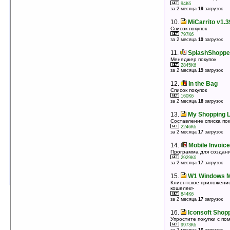
2360Кб
94Кб
оценка 3.6
/ 3 чел.
за 2 месяца
19
загрузок
10.
MagaZZcalc v0.05
10.
MiCarrito v1.
Калькулятор стоимости покупок
Список покупок
14Кб
797Кб
оценка 3.6
/ 3 чел.
за 2 месяца
19
загрузок
11.
KEEP COUNT v2.0
11.
SplashShopper
Автоматизация процессов складской деятельности
Менеджер покупок
233Кб
2845Кб
оценка 3.5
/ 4 чел.
за 2 месяца
19
загрузок
12.
Budget Diary v1.0 (WM5.0)
12.
In the Bag
Простая программа для учёта ваших доходов/
Список покупок
расходов
160Кб
за 2 месяца
18
загрузок
61Кб
оценка 3.5
/ 4 чел.
13.
My Shopping Li
13.
Pocket Quicken v2.5 (build 338a)
Составление списка по
Менеджер финансов с функцией синхронизации
2246Кб
за 2 месяца
17
загрузок
1593Кб
оценка 3.5
/ 4 чел.
14.
Mobile Invoic
14.
ShoppingList v2.2
Программа для создани
Планируйте и отмечайте покупки
2929Кб
за 2 месяца
17
загрузок
2743Кб
оценка 3.2
/ 5 чел.
15.
W1 Windows Mo
Клиентское приложени
кошелек»
844Кб
за 2 месяца
17
загрузок
16.
Iconsoft Shopp
Упростите покупки с по
9973Кб