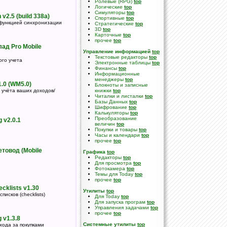
Ролевые (RPG)
top
Логические
top
Симуляторы
top
v2.5 (build 338a)
Спортивные
top
функцией синхронизации
Стратегические
top
3D
top
Карточные
top
прочее
top
лад Pro Mobile
Управление информацией
top
Текстовые редакторы
top
ого учета
Электронные таблицы
top
Финансы
top
Информационные
менеджеры
top
1.0 (WM5.0)
Блокноты и записные
 учёта ваших доходов/
книжки
top
Читалки и листалки
top
Базы Данных
top
Шифрование
top
Калькуляторы
top
Преобразование
 v2.0.1
величин
top
Покупки и товары
top
Часы и календари
top
прочее
top
товод (Mobile
Графика
top
Редакторы
top
Для просмотра
top
Фотокамера
top
Темы для Today
top
прочее
top
ecklists v1.30
Утилиты
top
исков (checklists)
Для Today
top
Для запуска програм
top
Управления задачами
top
прочее
top
 v1.3.8
Системные утилиты
top
хода за покупками