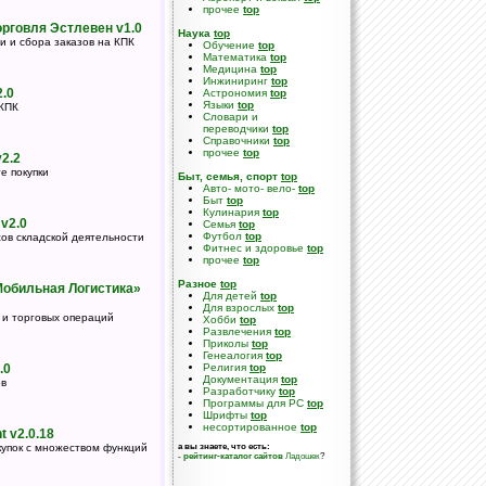
прочее
top
рговля Эстлевен v1.0
Наука
top
и и сбора заказов на КПК
Обучение
top
Математика
top
Медицина
top
Инжиниринг
top
2.0
Астрономия
top
Языки
top
 КПК
Словари и
переводчики
top
Справочники
top
прочее
top
v2.2
е покупки
Быт, семья, спорт
top
Авто- мото- вело-
top
Быт
top
Кулинария
top
v2.0
Семья
top
Футбол
top
ов складской деятельности
Фитнес и здоровье
top
прочее
top
Разное
top
обильная Логистика»
Для детей
top
Для взрослых
top
 и торговых операций
Хобби
top
Развлечения
top
Приколы
top
Генеалогия
top
.0
Религия
top
Документация
top
ов
Разработчику
top
Программы для PC
top
Шрифты
top
несортированное
top
t v2.0.18
купок с множеством функций
а вы знаете, что есть:
-
рейтинг-каталог сайтов
Ладошек
?