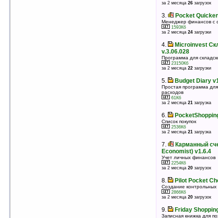
оценка 5
/ 3 чел.
за 2 месяца
26
загрузок
3.
Microinvest Склад Pro Mobile
3.
Pocket Quicken 
v.3.06.028
Менеджер финансов с 
1593Кб
Программа для складского учета
за 2 месяца
24
загрузки
23150Кб
оценка 5
/ 3 чел.
4.
Microinvest Ск
4.
MiCarrito v1.391
v.3.06.028
Список покупок
Программа для складск
797Кб
23150Кб
оценка 5
/ 3 чел.
за 2 месяца
22
загрузки
5.
Карманный счетовод (Mobile
5.
Budget Diary v
Economist) v1.6.4
Простая программа для
расходов
Учет личных финансов
61Кб
2254Кб
за 2 месяца
21
загрузка
оценка 4.8
/ 25 чел.
6.
PocketShopping
6.
МобиБокс v2.0.1.2
Список покупок
Бесплатная программа для торговых
2536Кб
представителей
за 2 месяца
21
загрузка
1324Кб
оценка 4.4
/ 7 чел.
7.
Карманный сче
7.
«САОТРОН: Торговый Агент» v1.0
Economist) v1.6.4
Решение для торговых агентов
Учет личных финансов
143Кб
2254Кб
оценка 4
/ 4 чел.
за 2 месяца
20
загрузок
8.
QIWI v1.1
8.
Pilot Pocket Ch
Платежный сервис QIWI
Создание контрольных сп
419Кб
2866Кб
оценка 3.9
/ 50 чел.
за 2 месяца
20
загрузок
9.
Sales Force v2.0
9.
Friday Shopping
Учет продаж на вашем КПК
Записная книжка для по