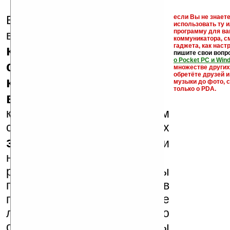
Еще раз обращаем
если Вы не знаете
использовать ту 
кейгены,
программу для ва
внимание, что
коммуникатора, с
гаджета, как настр
кряки - лекарства,
пишите свои вопр
о Pocket PC и Win
серийные номера,
множестве други
обретёте друзей и
ключи и ссылки на
музыки до фото, с
только о PDA.
варезные сайты
к публикации на нашем
сайте в комментариях
запрещены
, как и
несанкционированная
реклама (спам). Мы
поддерживаем авторов
программ и развитие
легального программного
обеспечения. Также мы