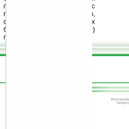
призываем Вас
поддерживать авторов,
особенно создающих
бесплатные (freeware)
программы.
поддержите
Ладошки
Использов
гиперс