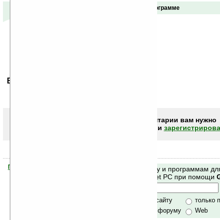
Отзывы о программе
Ваше мнение будет первым.
Чтобы писать комментарии вам нужно
авторизоваться (войти)
или
зарегистрирова
Помогите Ладошкам стать лучше
Поиск по сайту и программам дл
своей поддержкой.
Mobile и Pocket PC при помощи
Хочешь футболку?
только по сайту
только 
по сайту и форуму
Web