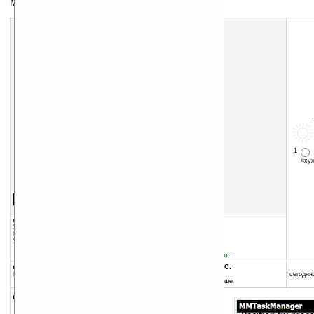
Менеджер задач
1
«х
Скачать программу:
размер:
175 Кб
скачать
программу
группы программы:
добавлена:
22.03.2010
Утилиты
:
прочее
обновлена:
26.10.2010
Системные утилиты
:
прочее
Утилиты
:
Управления задачами
автор программы:
vn1minh
forum.xda-developers.com...
программа:
совместима с Pocket PC:
бесплатная
ARM процессор и выше
сегодня:
Windows Mobile 5.0 и выше
описание: