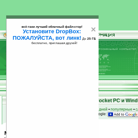
всё-таки лучший облачный файл-стор!
×
Установите DropBox:
ПОЖАЛУЙСТА, вот линк!
До
25 ГБ
бесплатно, приглашая друзей!
Установите
всё-таки лучший облачный файл-стор!
DropBox: ПОЖАЛУЙСТА, вот линк!
До
25
бесплатно, приглашая друзей!
ГБ
Скачать программы для КПК Pocket PC и Wind
к началу раздела
•
за сегодня
•
за 3 дня
•
за 7 дней
•
популярные
•
с
анонсы программ на email
• наш
на Google:
MMTaskManager v2.3.101010