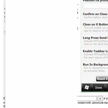
(M)aximus (M)obile TaskManager —
небольшой и простой менеджер задач,
позволяет быстро и легкор переключаться
между запущенными программами,
завершать задачи.
Необходим
.NET Compact Framework
v3.5
.
Скоро
конкурс
с призами! Подпишитесь:
и у
получайте ежедневный или еженедельный дайджест новостей, анонсов пр
акций сайта на ваш почтовый ящик.