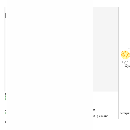
Скачать программу:
размер:
3369 Кб
скачать
программу
1
«х
группы программы:
добавлена:
19.07.2006
Наука
:
Справочники
обновлена:
19.07.2006
Наука
:
Медицина
автор программы:
Harvester
программа:
совместима с Pocket PC:
бесплатная
любой процессор
сегодня:
Pocket PC (Windows CE 3.0) и выше
описание: