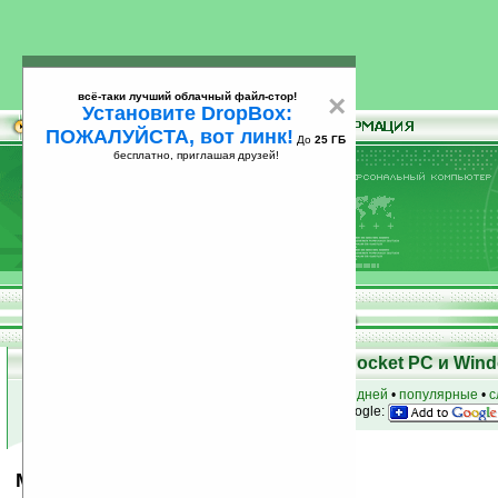
всё-таки лучший облачный файл-стор!
×
Установите DropBox:
ПОЖАЛУЙСТА, вот линк!
До
25 ГБ
бесплатно, приглашая друзей!
Установите
всё-таки лучший облачный файл-стор!
DropBox: ПОЖАЛУЙСТА, вот линк!
До
25
бесплатно, приглашая друзей!
ГБ
Скачать программы для КПК Pocket PC и Wind
к началу раздела
•
за сегодня
•
за 3 дня
•
за 7 дней
•
популярные
•
с
анонсы программ на email
• наш
на Google:
Медицинские термины