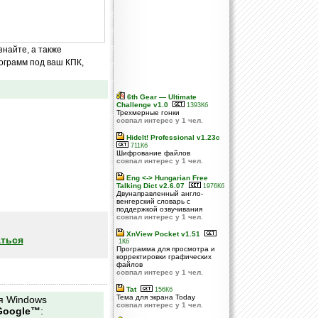
знайте, а также
ограмм под ваш КПК,
6th Gear — Ultimate
Challenge v1.0
1393Кб
Трехмерные гонки
совпал интерес у 1 чел.
HideIt! Professional v1.23c
711Кб
Шифрование файлов
совпал интерес у 1 чел.
Eng <-> Hungarian Free
Talking Dict v2.6.07
1976Кб
Двунаправленный англо-
венгерский словарь с
поддержкой озвучивания
совпал интерес у 1 чел.
XnView Pocket v1.51
ться
1Кб
Программа для просмотра и
корректировки графических
файлов
совпал интерес у 1 чел.
Tat
156Кб
Тема для экрана Today
я Windows
совпал интерес у 1 чел.
Google™
: