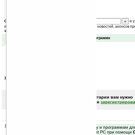
Медицинские термины для
Dict
. 54578 слов.
Скоро
конкурс
с призами! Подпишитесь:
и у
получайте ежедневный или еженедельный дайджест новостей, анонсов пр
акций сайта на ваш почтовый ящик.
Отзывы о программе
18.03.2008
- Energyn
14:37
Пригодится.
Чтобы писать комментарии вам нужно
авторизоваться (войти)
или
зарегистрирова
Помогите Ладошкам стать лучше
Поиск по сайту и программам дл
своей поддержкой.
Mobile и Pocket PC при помощи