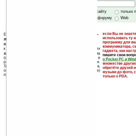
Хочешь футболку?
только по сайту
только 
по сайту и форуму
Web
кейгены, кряки -
если Вы не знаете
Еще раз обращаем внимание, что
использовать ту 
лекарства, серийные номера, ключи и
программу для ва
ссылки на варезные сайты
коммуникатора, с
к публикации на нашем сайте в комментариях
гаджета, как настр
запрещены
, как и несанкционированная реклама
пишите свои вопр
(спам). Мы поддерживаем авторов программ и
о Pocket PC и Win
развитие легального программного обеспечения.
множестве други
Также мы призываем Вас поддерживать авторов,
обретёте друзей и
особенно создающих бесплатные (freeware)
музыки до фото, с
программы.
только о PDA.