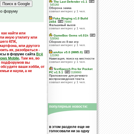
The Last Defender v1.1
5451Кб
Оборона замка
по форуму
совпал интерес у 1 чел.
Fake Ringing v1.0 Build
2454
794Кб
Фальшивый вызов
совпал интерес у 1 чел.
 как найти или
GameBox Gems v4.01h
или иную утилиту или
5295Кб
шего КПК,
Сборник из 8-ми игр
совпал интерес у 1 чел.
мартфона, или другого
оить их, разобраться -
amAze v5.0 (WM5.0)
осы в форуме сайта
Всё
1210Кб
dows Mobile
.
Там же, во
Навигация, поиск на местности
совпал интерес у 1 чел.
х подфорумов вы
 обсудите ваши хобби, от
TextSpeech Pro for Pocket
емьи и науки, а не
PC v1.5.1
31896Кб
Приложение для речевого
воспроизведения текста
совпал интерес у 1 чел.
популярные новости:
в этом разделе еще не
голосовали ни за одну