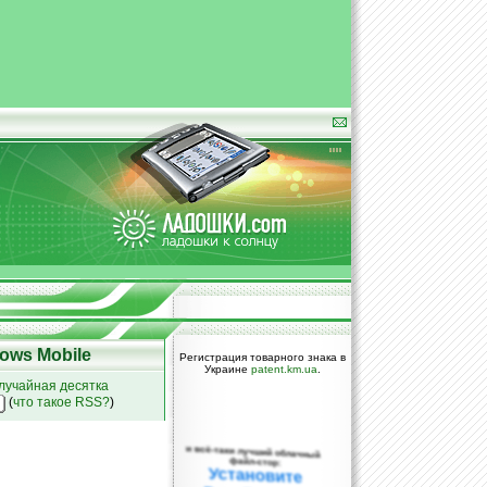
ows Mobile
Регистрация товарного знака в
Украине
patent.km.ua
.
лучайная десятка
(
что такое RSS?
)
и всё-таки лучший облачный
файл-стор:
Установите
DropBox уже
сегодня!
ПОЖАЛУЙСТА,