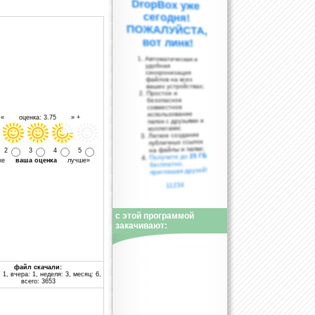
вот линк!
Автоматическая и
удобная
синхронизация
файлов на всех
ваших устройствах;
Простое и
безопасное
совместное
использование
- « оценка: 3.75 » +
папок с друзьями и
коллегами;
Легкое создание
публичных ссылок
на файлы и папки;
2
3
4
5
25 ГБ
Получите до
уже
ваша оценка
лучше»
бесплатно,
приглашая друзей!
11234
с этой программой
закачивают:
файл скачали:
 1, вчера: 1, неделя: 3, месяц: 6,
всего: 3653