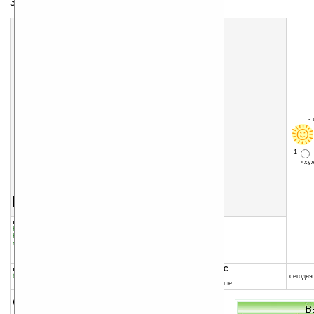
Звонки через мобильный интернет
-
1
«х
Скачать программу:
размер:
904 Кб
скачать
EZtalk.cab
группы программы:
добавлена:
05.12.2008
Коммуникации и сети
:
Интернет
обновлена:
09.12.2008
Коммуникации и сети
:
Мобильные
телефоны
автор программы:
EZtalk
www.eztalk.ru
программа:
совместима с Pocket PC:
бесплатная
ARM процессор и выше
сегодня:
Windows Mobile 5.0 и выше
описание: