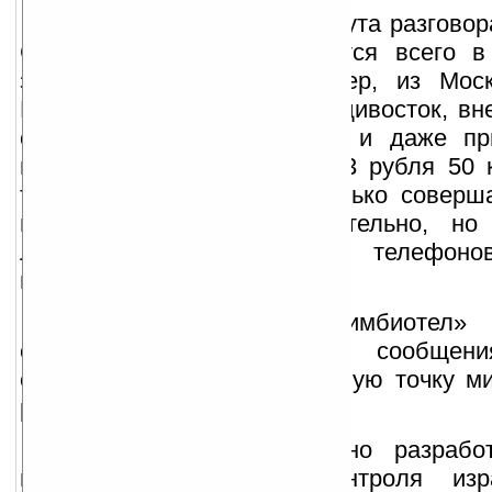
В качестве примера: минута разговор
США или Европой обойдется всего в
звонок по России, например, из Мос
Петербург, Самару или Владивосток, вн
от операторов GSM связи и даже пр
городские номера, всего в 3 рубля 50 
того, абонент может не только соверш
низким тарифам самостоятельно, но
любых других владельцев телефоно
выбору и за свой счет и т.п.
Инфраструктура «Симбиотел»
осуществлять обмен SMS сообщени
стоимость сообщения в любую точку ми
руб.
Кроме этого, специально разрабо
постоянного учета и контроля изр