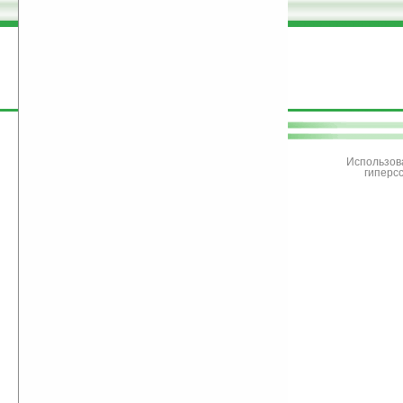
поддержите
Ладошки
Использов
гиперс