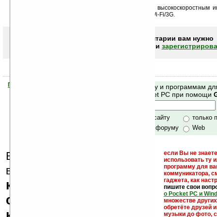
А скайп?
Я, например, по USB питаю свой Samsung i710 высокоскоростным и
компьютера, и скайп работает. Хотя и спрашивал Wi-Fi/3G.
Чтобы писать комментарии вам нужно
авторизоваться (войти)
или
зарегистрирова
Помогите Ладошкам стать лучше
Поиск по сайту и программам дл
своей поддержкой.
Mobile и Pocket PC при помощи
Хочешь футболку?
только по сайту
только 
по сайту и форуму
Web
Еще раз обращаем
если Вы не знаете
использовать ту 
кейгены,
программу для ва
внимание, что
коммуникатора, с
гаджета, как настр
кряки - лекарства,
пишите свои вопр
о Pocket PC и Win
серийные номера,
множестве други
обретёте друзей и
ключи и ссылки на
музыки до фото, с