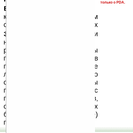
только о PDA.
варезные сайты
к публикации на нашем
сайте в комментариях
запрещены
, как и
несанкционированная
реклама (спам). Мы
поддерживаем авторов
программ и развитие
легального программного
обеспечения. Также мы
призываем Вас
поддерживать авторов,
особенно создающих
бесплатные (freeware)
программы.