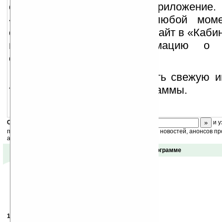
средств, встроенная в приложение
«Баланс» вы можете в любой моме
состоянии счета, а зайдя на сайт в «Каби
получить полную информацию о 
соединениях.
Примечание: чтобы узнать свежую 
тарифах посетите
сайт
программы.
Скоро
конкурс
с призами! Подпишитесь:
и у
получайте ежедневный или еженедельный дайджест новостей, анонсов пр
акций сайта на ваш почтовый ящик.
Отзывы о программе
16.12.2008
- Vladal
09:09