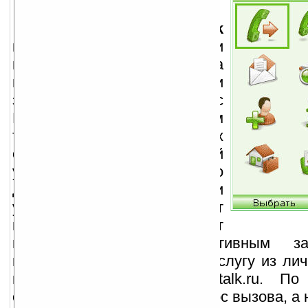
С помощью услуги
EZtalk
можно осуществлять звонки
по выгодным расценкам на
местные, региональные и
зарубежные номера. Сервис
EZtalk работает на любом
тарифном плане сотовых
операторов, с подключенной
услугой EDGE/GPRS. Но
даже в том случае, если
услуга EDGE/GPRS будет
недоступна, абонент сможет
воспользоваться альтернативным з
помощи SMS или заказать услугу из лич
на нашем сайте www.eztalk.ru. П
осуществляется только запрос вызова, а 