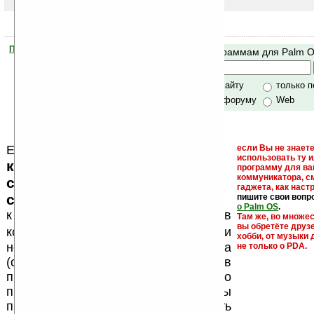
Помогите Ладошкам стать лучше
Поиск по программам для Palm 
своей поддержкой.
Хочешь футболку?
только по сайту
только 
по сайту и форуму
Web
Еще раз обращаем внимание, что
если Вы не знаете
использовать ту 
кейгены, кряки - лекарства,
программу для ва
коммуникатора, с
серийные номера, ключи и
гаджета, как настр
ссылки на варезные сайты
пишите свои вопр
о Palm OS
.
к публикации на нашем сайте в
Там же, во множе
вы обретёте друз
запрещены
комментариях
, как и
хобби, от музыки 
несанкционированная реклама
не только о PDA.
(спам). Мы поддерживаем авторов
программ и развитие легального
программного обеспечения. Также мы
призываем Вас поддерживать