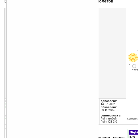
База данных для путешествий с помощью самолетов
Скачать программу:
размер:
64 Кб
скачать
flights+.zip
-
1
«х
группы программы:
автор программы:
добавлена:
Офис
:
Базы Данных
David McIntosh
14.07.2002
Путешествия
:
Аэропорт, Вокзал
www.mcintoshusa.com
обновлена:
mcintosh@networld.com
09.11.2004
программа:
совместима с:
бесплатная
Palm любой
сегодня:
Palm OS 3.0
описание:
База данных включает в себя: авиакомпанию, пилота, номер