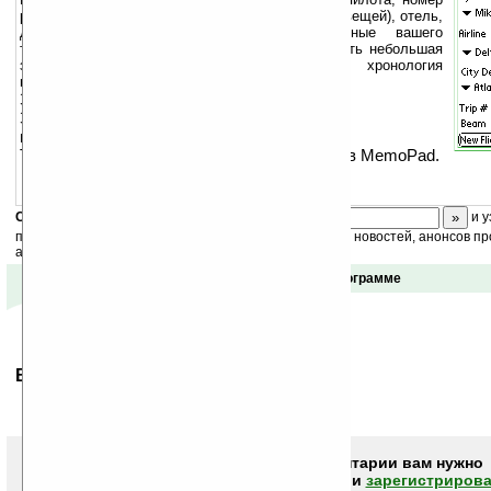
рейса, дату, багаж (до 7 категорий неоходимых вещей), отель,
дату(время) прилета и отправления, данные вашего
туристического агентства или агента. Также есть небольшая
записная книжка, таймер напоминания, хронология
путешествий.
Записи цен на билеты.
Записи времени прибывания в пути и
продолжительности (в км) пути.
Также есть возможность экспорта записей в MemoPad.
Скоро
конкурс
с призами! Подпишитесь:
и у
получайте ежедневный или еженедельный дайджест новостей, анонсов пр
акций сайта на ваш почтовый ящик.
Отзывы о программе
Ваше мнение будет первым.
Чтобы писать комментарии вам нужно
авторизоваться (войти)
или
зарегистрирова