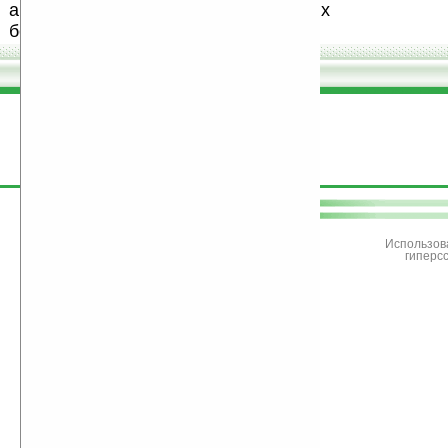
авторов, особенно создающих
бесплатные (freeware) программы.
поддержите
Ладошки
Использов
гиперс