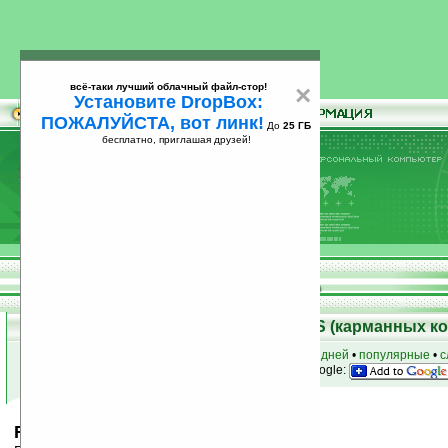
всё-таки лучший облачный файл-стор!
×
Установите DropBox:
ПОЖАЛУЙСТА, вот линк!
До
25 ГБ
бесплатно, приглашая друзей!
Установите
всё-таки лучший облачный файл-стор!
DropBox: ПОЖАЛУЙСТА, вот линк!
До
25
бесплатно, приглашая друзей!
ГБ
Скачать программы для Palm OS (карманных к
к началу раздела
•
за сегодня
•
за 3 дня
•
за 7 дней
•
популярные
•
с
анонсы программ на email
• наш
на Google:
Flights+xt v1.8a