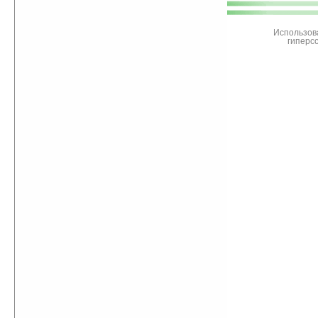
поддержите
Ладошки
Использов
гиперс