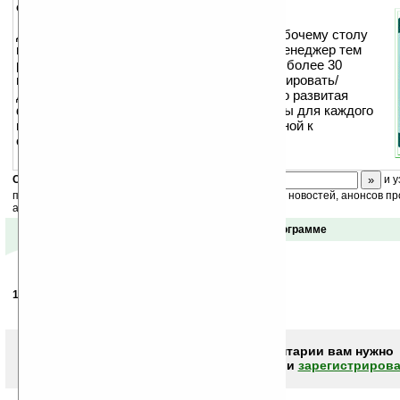
описание:
Добавьте больше разнообразия и жизни рабочему столу
вашего КПК. В этом вам поможет данный менеджер тем
рабочего стола. В пакете поставки имеется более 30
готовых тем Today, также вы можете редактировать/
добавлять собственные темы. Есть хорошо развитая
функция «автосмены» — от случайной темы для каждого
включения компьютера, до темы, привязанной к
определенному времени суток.
Скоро
конкурс
с призами! Подпишитесь:
и у
получайте ежедневный или еженедельный дайджест новостей, анонсов пр
акций сайта на ваш почтовый ящик.
Отзывы о программе
12.02.2007
-
mastet
19:56
Ваше мнение будет первым.
Чтобы писать комментарии вам нужно
авторизоваться (войти)
или
зарегистрирова