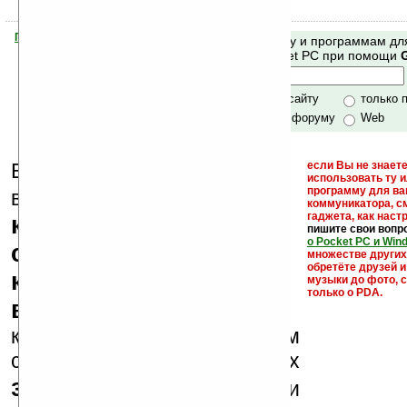
Помогите Ладошкам стать лучше
Поиск по сайту и программам дл
своей поддержкой.
Mobile и Pocket PC при помощи
Хочешь футболку?
только по сайту
только 
по сайту и форуму
Web
Еще раз обращаем
если Вы не знаете
использовать ту 
кейгены,
программу для ва
внимание, что
коммуникатора, с
гаджета, как настр
кряки - лекарства,
пишите свои вопр
о Pocket PC и Win
серийные номера,
множестве други
обретёте друзей и
ключи и ссылки на
музыки до фото, с
только о PDA.
варезные сайты
к публикации на нашем
сайте в комментариях
запрещены
, как и