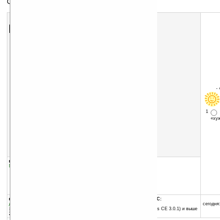
Создание тем для Today
Скачать программу:
размер:
3020 Кб
скачать
программу
-
1
«х
группы программы:
добавлена:
20.04.2004
Графика
:
Темы для Today
обновлена:
26.04.2004
автор программы:
Applian
www.applian.com
info@applian.com
программа:
совместима с Pocket PC:
демоверсия
ARM процессор и выше
сегодня:
занимает памяти:
Pocket PC 2002 (Windows CE 3.0.1) и выше
220 Кб