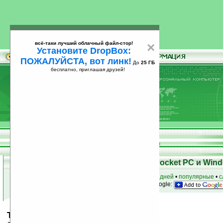
всё-таки лучший облачный файл-стор!
×
Установите DropBox:
ПОЖАЛУЙСТА, вот линк!
До
25 ГБ
бесплатно, приглашая друзей!
Установите
всё-таки лучший облачный файл-стор!
DropBox: ПОЖАЛУЙСТА, вот линк!
До
25
бесплатно, приглашая друзей!
ГБ
Скачать программы для КПК Pocket PC и Wind
к началу раздела
•
за сегодня
•
за 3 дня
•
за 7 дней
•
популярные
•
с
анонсы программ на email
• наш
на Google:
ThemeDream v3.03