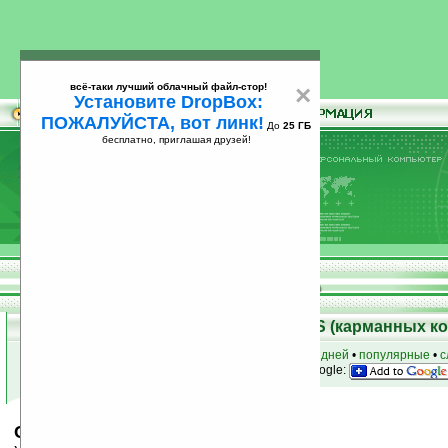
всё-таки лучший облачный файл-стор!
×
Установите DropBox:
ПОЖАЛУЙСТА, вот линк!
До
25 ГБ
бесплатно, приглашая друзей!
Установите
всё-таки лучший облачный файл-стор!
DropBox: ПОЖАЛУЙСТА, вот линк!
До
25
бесплатно, приглашая друзей!
ГБ
Скачать программы для Palm OS (карманных к
к началу раздела
•
за сегодня
•
за 3 дня
•
за 7 дней
•
популярные
•
с
анонсы программ на email
• наш
на Google:
Cal - All-In-One Calculator v1.0