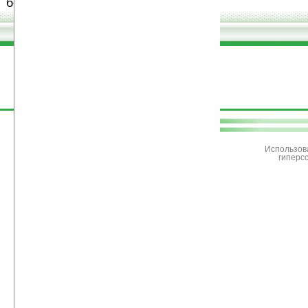
бесплатные (freeware) программы.
поддержите
Ладошки
Использов
гиперс