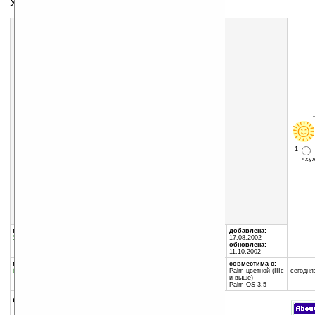
Универсальный калькулятор
Скачать программу:
размер:
65 Кб
скачать
bCal-Installer.zip
1
«х
группы программы:
автор программы:
добавлена:
Утилиты
:
Калькуляторы
15Box.com
17.08.2002
thinkpalm@yahoo.com
обновлена:
11.10.2002
программа:
занимает памяти:
совместима с:
бесплатная
24 Кб
Palm цветной (IIIc
сегодня:
и выше)
Palm OS 3.5
описание: