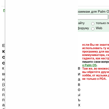
Помогите Ладошкам стать лучше
Поиск по программам для Palm 
своей поддержкой.
Хочешь футболку?
только по сайту
только 
по сайту и форуму
Web
Еще раз обращаем внимание, что
если Вы не знаете
использовать ту 
кейгены, кряки - лекарства,
программу для ва
коммуникатора, с
серийные номера, ключи и
гаджета, как настр
ссылки на варезные сайты
пишите свои вопр
о Palm OS
.
к публикации на нашем сайте в
Там же, во множе
вы обретёте друз
запрещены
комментариях
, как и
хобби, от музыки 
несанкционированная реклама
не только о PDA.
(спам). Мы поддерживаем авторов
программ и развитие легального
программного обеспечения. Также мы
призываем Вас поддерживать
авторов, особенно создающих