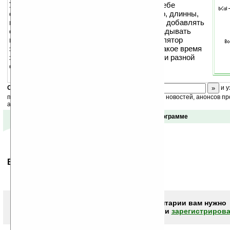
Универсальный калькулятор, содержит в себе
стандартный, конвертирующий (температур, длинны,
веса, размера файлов, к сожалению нельзя добавлять
свои единицы ), временной (позволяет складывать
между собой дни, часы и минуты) и калькулятор
загрузки файлов (позволяет посчитать за какое время
загрузится файл определённого размера при разной
скорости).
Скоро
конкурс
с призами! Подпишитесь:
и у
получайте ежедневный или еженедельный дайджест новостей, анонсов пр
акций сайта на ваш почтовый ящик.
Отзывы о программе
Ваше мнение будет первым.
Чтобы писать комментарии вам нужно
авторизоваться (войти)
или
зарегистрирова