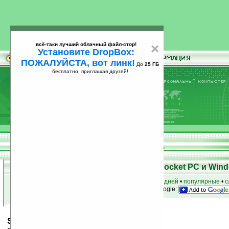
всё-таки лучший облачный файл-стор!
×
Установите DropBox:
ПОЖАЛУЙСТА, вот линк!
До
25 ГБ
бесплатно, приглашая друзей!
Установите
всё-таки лучший облачный файл-стор!
DropBox: ПОЖАЛУЙСТА, вот линк!
До
25
бесплатно, приглашая друзей!
ГБ
Скачать программы для КПК Pocket PC и Wind
к началу раздела
•
за сегодня
•
за 3 дня
•
за 7 дней
•
популярные
•
с
анонсы программ на email
• наш
на Google:
Scotty FTP v2.0