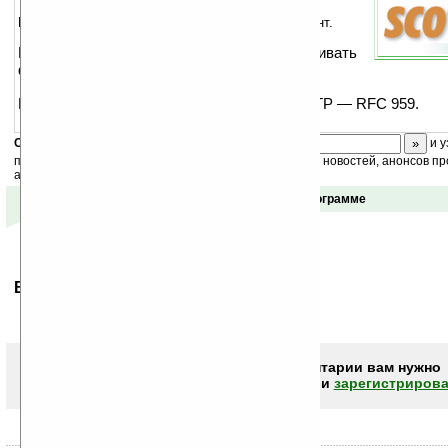
Полнофункциональный многопоточный FTP-клиент.
Используя эту программу, вы можете закачивать
файлы и скачивать одним тапом.
Программа соответствует спецификации FTP — RFC 959.
Скоро
конкурс
с призами! Подпишитесь:
и у
получайте ежедневный или еженедельный дайджест новостей, анонсов пр
акций сайта на ваш почтовый ящик.
Отзывы о программе
Ваше мнение будет первым.
Чтобы писать комментарии вам нужно
авторизоваться (войти)
или
зарегистрирова