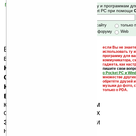
Помогите Ладошкам стать лучше
Поиск по сайту и программам дл
своей поддержкой.
Mobile и Pocket PC при помощи
Хочешь футболку?
только по сайту
только 
по сайту и форуму
Web
Еще раз обращаем
если Вы не знаете
использовать ту 
кейгены,
программу для ва
внимание, что
коммуникатора, с
гаджета, как настр
кряки - лекарства,
пишите свои вопр
о Pocket PC и Win
серийные номера,
множестве други
обретёте друзей и
ключи и ссылки на
музыки до фото, с
только о PDA.
варезные сайты
к публикации на нашем
сайте в комментариях
запрещены
, как и
несанкционированная