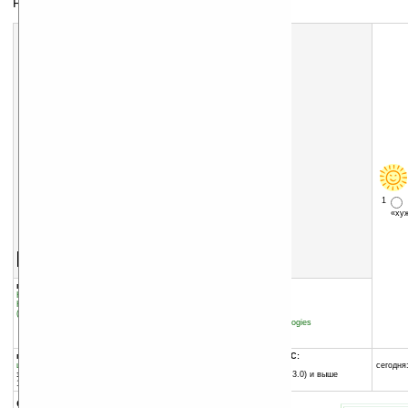
FTP-клиент
1
«х
Скачать программу:
размер:
912 Кб
скачать
программу
группы программы:
добавлена:
25.04.2004
Коммуникации и сети
:
Интернет
обновлена:
12.05.2004
Коммуникации и сети
:
Локальные сети
(LAN)
автор программы:
Ruksun Software Technologies
www.ruksun.com
support@ruksun.com
программа:
совместима с Pocket PC:
шареварная
любой процессор
сегодня:
занимает памяти:
Pocket PC (Windows CE 3.0) и выше
174 Кб
описание: