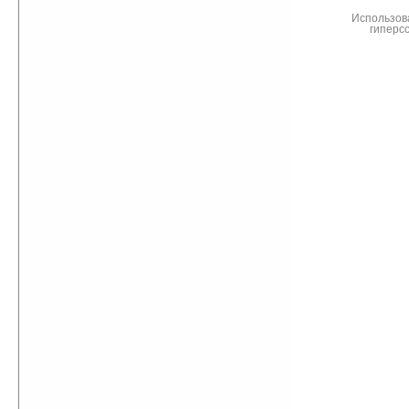
Использов
гиперс