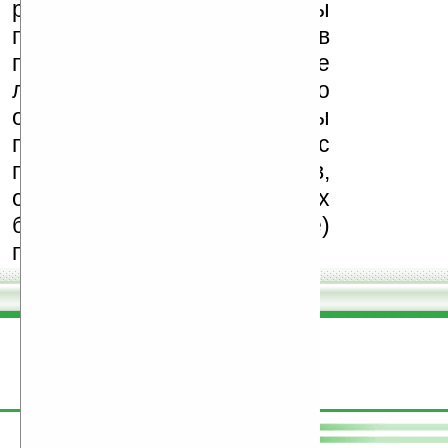
реклама (спам). Мы
поддерживаем авторов
программ и развитие
легального программного
обеспечения. Также мы
призываем Вас
поддерживать авторов,
особенно создающих
бесплатные (freeware)
программы.
поддержите
Ладошки