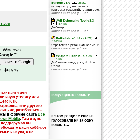
Edition) v3.0
280Кб
калькулятор для расчета
ковровых покрытий, планировок
совпал интерес у 1 чел.
UAE Debugging Tool v3.3
ться
1123Кб
Дебагер
совпал интерес у 1 чел.
Battlefield v1.31e (ARM)
1290Кб
Стратегия в реальном времени
совпал интерес у 1 чел.
я Windows
Google™
:
fixOperaFlash v1.5.5.20
1872Кб
Добавляет поддержку flash в
Opera
по форуму
совпал интерес у 1 чел.
 как найти или
популярные новости:
или иную утилиту или
шего КПК,
мартфона, или другого
оить их, разобраться -
осы в форуме сайта
Всё
в этом разделе еще не
dows Mobile
.
Там же, во
голосовали ни за одну
х подфорумов вы
новость...
 обсудите ваши хобби, от
емьи и науки, а не