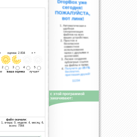
вот линк!
Автоматическая и
удобная
синхронизация
файлов на всех
ваших устройствах;
Простое и
безопасное
совместное
использование
папок с друзьями и
 « оценка: 2.834 » +
коллегами;
Легкое создание
публичных ссылок
на файлы и папки;
2
3
4
5
25 ГБ
Получите до
бесплатно,
уже
ваша оценка
лучше»
приглашая друзей!
11234
с этой программой
закачивают:
файл скачали:
 1, вчера: 0, неделя: 4, месяц: 6,
всего: 7564