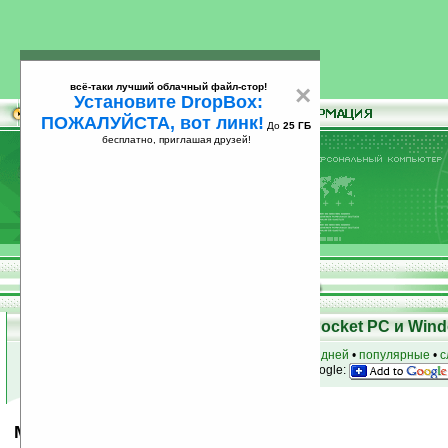
всё-таки лучший облачный файл-стор!
×
Установите DropBox:
ПОЖАЛУЙСТА, вот линк!
До
25 ГБ
бесплатно, приглашая друзей!
Установите
всё-таки лучший облачный файл-стор!
DropBox: ПОЖАЛУЙСТА, вот линк!
До
25
бесплатно, приглашая друзей!
ГБ
Скачать программы для КПК Pocket PC и Wind
к началу раздела
•
за сегодня
•
за 3 дня
•
за 7 дней
•
популярные
•
с
анонсы программ на email
• наш
на Google:
MH Formulas v1.0