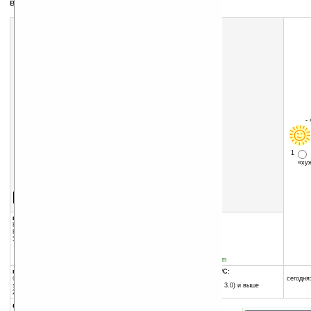
вычисления по различным формулам
-
1
«х
Скачать программу:
размер:
846 Кб
скачать
MHFormulas.exe
группы программы:
добавлена:
05.04.2004
Наука
:
Обучение
обновлена:
05.04.2004
Наука
:
Математика
Управление информацией
:
Калькуляторы
автор программы:
Looks Twice Software
www.mathouse.com
mathouse@mathouse.com
программа:
совместима с Pocket PC:
бесплатная
любой процессор
сегодня:
занимает памяти:
Pocket PC (Windows CE 3.0) и выше
225 Кб
описание: