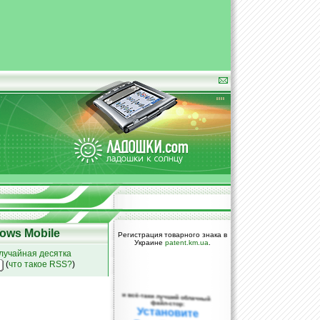
ows Mobile
Регистрация товарного знака в
Украине
patent.km.ua
.
лучайная десятка
(
что такое RSS?
)
и всё-таки лучший облачный
файл-стор:
Установите
DropBox уже
сегодня!
ПОЖАЛУЙСТА,