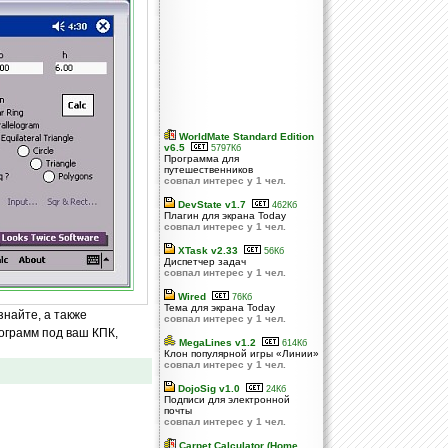
WorldMate Standard Edition
v6.5
5797Кб
Программа для
путешественников
совпал интерес у 1 чел.
DevState v1.7
462Кб
Плагин для экрана Today
совпал интерес у 1 чел.
XTask v2.33
56Кб
Диспетчер задач
совпал интерес у 1 чел.
Wired
76Кб
Тема для экрана Today
знайте, а также
совпал интерес у 1 чел.
ограмм под ваш КПК,
MegaLines v1.2
614Кб
Клон популярной игры «Линии»
совпал интерес у 1 чел.
DojoSig v1.0
24Кб
Подписи для электронной
почты
совпал интерес у 1 чел.
Carpet Calculator (Home