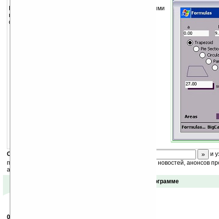
Программа производит вычисления между различными
величинами площади, объема, длины и т.д. по
формулам.
Скоро
конкурс
с призами! Подпишитесь:
и у
получайте ежедневный или еженедельный дайджест новостей, анонсов пр
акций сайта на ваш почтовый ящик.
Отзывы о программе
06.02.2006
- X-Ray
21:08