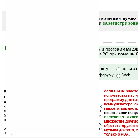
Легче в уме...
Чтобы писать комментарии вам нужно
авторизоваться (войти)
или
зарегистрирова
Помогите Ладошкам стать лучше
Поиск по сайту и программам дл
своей поддержкой.
Mobile и Pocket PC при помощи
Хочешь футболку?
только по сайту
только 
по сайту и форуму
Web
кейгены, кряки -
если Вы не знаете
Еще раз обращаем внимание, что
использовать ту 
лекарства, серийные номера, ключи и
программу для ва
ссылки на варезные сайты
коммуникатора, с
к публикации на нашем сайте в комментариях
гаджета, как настр
запрещены
, как и несанкционированная реклама
пишите свои вопр
(спам). Мы поддерживаем авторов программ и
о Pocket PC и Win
развитие легального программного обеспечения.
множестве други
Также мы призываем Вас поддерживать авторов,
обретёте друзей и
особенно создающих бесплатные (freeware)
музыки до фото, с
программы.
только о PDA.