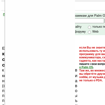
Помогите Ладошкам стать лучше
Поиск по программам для Palm 
своей поддержкой.
Хочешь футболку?
только по сайту
только 
по сайту и форуму
Web
Еще раз обращаем внимание, что
если Вы не знаете
использовать ту 
кейгены, кряки - лекарства,
программу для ва
коммуникатора, с
серийные номера, ключи и
гаджета, как настр
ссылки на варезные сайты
пишите свои вопр
о Palm OS
.
к публикации на нашем сайте в
Там же, во множе
вы обретёте друз
запрещены
комментариях
, как и
хобби, от музыки 
несанкционированная реклама
не только о PDA.
(спам). Мы поддерживаем авторов
программ и развитие легального
программного обеспечения. Также мы
призываем Вас поддерживать