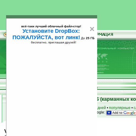
всё-таки лучший облачный файл-стор!
×
Установите DropBox:
ПОЖАЛУЙСТА, вот линк!
До
25 ГБ
бесплатно, приглашая друзей!
Установите
всё-таки лучший облачный файл-стор!
DropBox: ПОЖАЛУЙСТА, вот линк!
До
25
бесплатно, приглашая друзей!
ГБ
Скачать программы для Palm OS (карманных к
к началу раздела
•
за сегодня
•
за 3 дня
•
за 7 дней
•
популярные
•
с
анонсы программ на email
• наш
на Google:
Vows - What do They Mean?