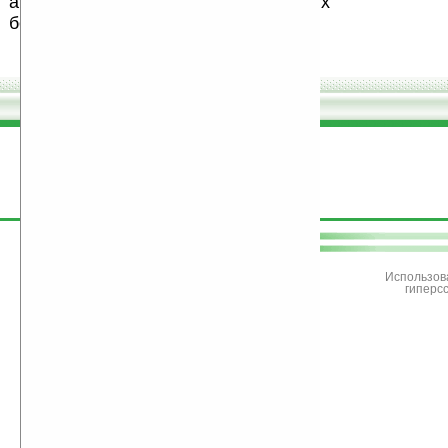
авторов, особенно создающих
бесплатные (freeware) программы.
поддержите
Ладошки
Использов
гиперс