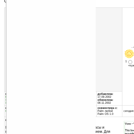
Словарь слэнговых слов.
-
1
«х
Скачать программу:
размер:
19 Кб
скачать
vows.zip
группы программы:
автор программы:
добавлена:
Разное
:
Приколы
Charles Martin
17.09.2002
Языки
:
разное
www.yahsaves.org/
обновлена:
Языки
:
Словари
brcharles@home.com
08.11.2002
программа:
занимает памяти:
совместима с:
бесплатная
26 Кб
Palm любой
сегодня:
Palm OS 1.0
описание:
Как часто мы слышим разные непереводимые возгласы и
выражения. Эта программа поможет с их разъяснением. Для