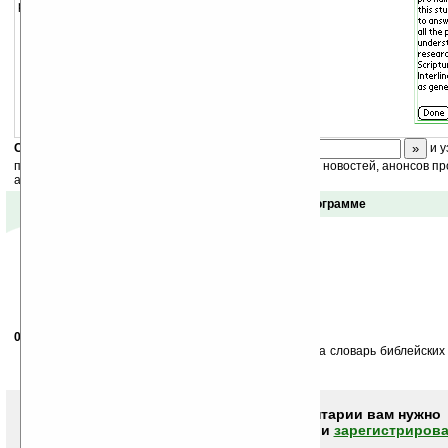
работы необходим
Doc Reader
.
Скоро
конкурс
с призами! Подпишитесь:
и у
получайте ежедневный или еженедельный дайджест новостей, анонсов пр
акций сайта на ваш почтовый ящик.
Отзывы о программе
09.12.2003
- }{y
05:49
А мне кажется что это не словарь сленговых слов,а словарь библейских
это можно назвать сленгом,то..
Чтобы писать комментарии вам нужно
авторизоваться (войти)
или
зарегистрирова