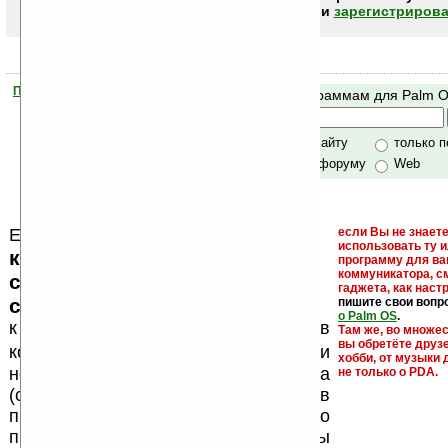
авторизоваться (войти)
или
зарегистрирова
Помогите Ладошкам стать лучше
Поиск по программам для Palm 
своей поддержкой.
Хочешь футболку?
только по сайту
только 
по сайту и форуму
Web
Еще раз обращаем внимание, что
если Вы не знаете
использовать ту 
кейгены, кряки - лекарства,
программу для ва
коммуникатора, с
серийные номера, ключи и
гаджета, как настр
ссылки на варезные сайты
пишите свои вопр
о Palm OS
.
к публикации на нашем сайте в
Там же, во множе
вы обретёте друз
запрещены
комментариях
, как и
хобби, от музыки 
несанкционированная реклама
не только о PDA.
(спам). Мы поддерживаем авторов
программ и развитие легального
программного обеспечения. Также мы