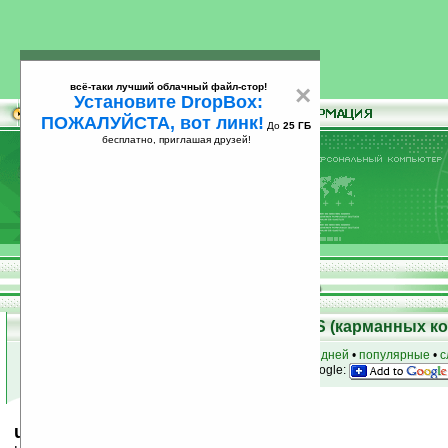
всё-таки лучший облачный файл-стор!
×
Установите DropBox:
ПОЖАЛУЙСТА, вот линк!
До
25 ГБ
бесплатно, приглашая друзей!
Установите
всё-таки лучший облачный файл-стор!
DropBox: ПОЖАЛУЙСТА, вот линк!
До
25
бесплатно, приглашая друзей!
ГБ
Скачать программы для Palm OS (карманных к
к началу раздела
•
за сегодня
•
за 3 дня
•
за 7 дней
•
популярные
•
с
анонсы программ на email
• наш
на Google:
uptime by Hexlet v1.0