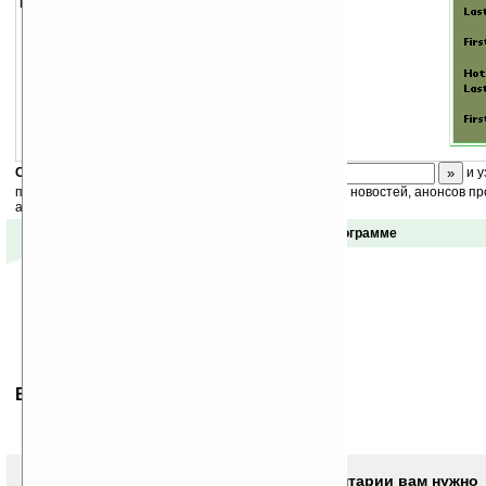
настроек вашего Палма.
Скоро
конкурс
с призами! Подпишитесь:
и у
получайте ежедневный или еженедельный дайджест новостей, анонсов пр
акций сайта на ваш почтовый ящик.
Отзывы о программе
Ваше мнение будет первым.
Чтобы писать комментарии вам нужно