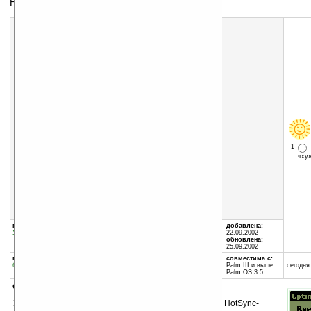
Небольшая полезная утилита.
Скачать программу:
размер:
2 Кб
скачать
uptime1_0.zip
1
«х
группы программы:
автор программы:
добавлена:
Утилиты
:
Системные утилиты
Hexlet LLC
22.09.2002
sales@hexlet.com
обновлена:
25.09.2002
программа:
занимает памяти:
совместима с:
бесплатная
5 Кб
Palm III и выше
сегодня:
Palm OS 3.5
описание:
Эта программа позволяет вести учет перезагрузок и HotSync-