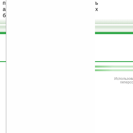
призываем Вас поддерживать
авторов, особенно создающих
бесплатные (freeware) программы.
поддержите
Ладошки
Использов
гиперс