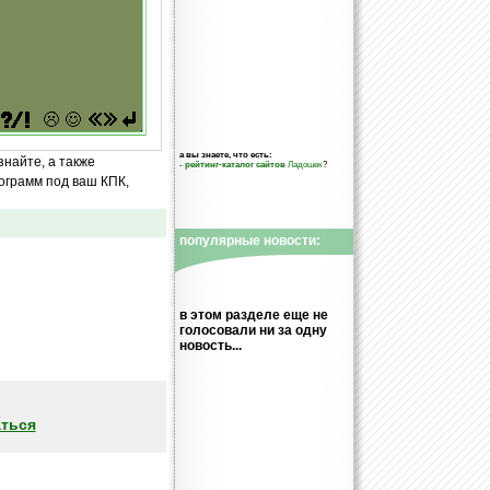
а вы знаете, что есть:
знайте, а также
-
рейтинг-каталог сайтов
Ладошек
?
ограмм под ваш КПК,
популярные новости:
в этом разделе еще не
голосовали ни за одну
новость...
ться