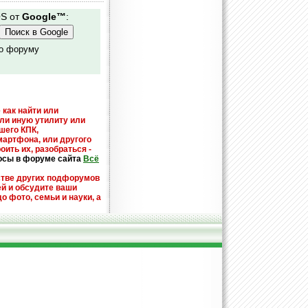
OS от
Google™
:
по форуму
 как найти или
или иную утилиту или
шего КПК,
мартфона, или другого
оить их, разобраться -
осы в форуме сайта
Всё
стве других подфорумов
ей и обсудите ваши
до фото, семьи и науки, а