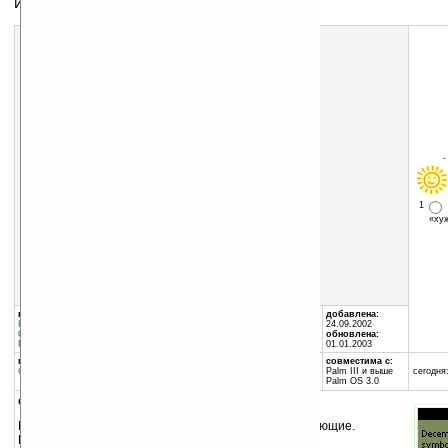
Изучаем Зодиак
1
«х
Скачать программу:
размер:
0 Кб
скачать
astrosigns.zip
группы программы:
автор программы:
добавлена:
Наука
:
Обучение
Sebastian Laiblin
24.09.2002
Офис
:
Базы Данных
www.laiblin.de
обновлена:
Разное
:
Хобби
Sebastian@laiblin.de
01.01.2003
программа:
занимает памяти:
совместима с:
бесплатная
1 Кб
Palm III и выше
сегодня:
Palm OS 3.0
описание:
Изучаем зодиакальные знаки и даты им соответствующие.
Программа является базой данных для
Learn?!
.