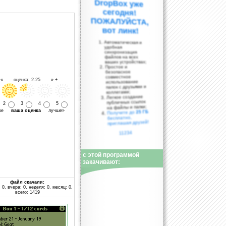
вот линк!
Автоматическая и
удобная
синхронизация
файлов на всех
ваших устройствах;
Простое и
безопасное
совместное
- « оценка: 2.25 » +
использование
папок с друзьями и
коллегами;
Легкое создание
публичных ссылок
2
3
4
5
на файлы и папки;
уже
ваша оценка
лучше»
25 ГБ
Получите до
бесплатно,
приглашая друзей!
11234
с этой программой
закачивают:
файл скачали:
 0, вчера: 0, неделя: 0, месяц: 0,
всего: 1419