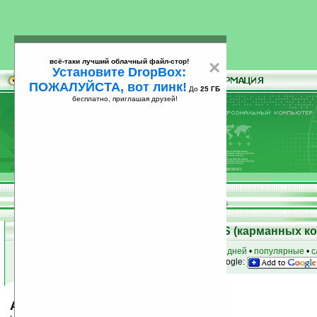
всё-таки лучший облачный файл-стор!
×
Установите DropBox:
ПОЖАЛУЙСТА, вот линк!
До
25 ГБ
бесплатно, приглашая друзей!
Установите
всё-таки лучший облачный файл-стор!
DropBox: ПОЖАЛУЙСТА, вот линк!
До
25
бесплатно, приглашая друзей!
ГБ
Скачать программы для Palm OS (карманных к
к началу раздела
•
за сегодня
•
за 3 дня
•
за 7 дней
•
популярные
•
с
анонсы программ на email
• наш
на Google:
Astrosign