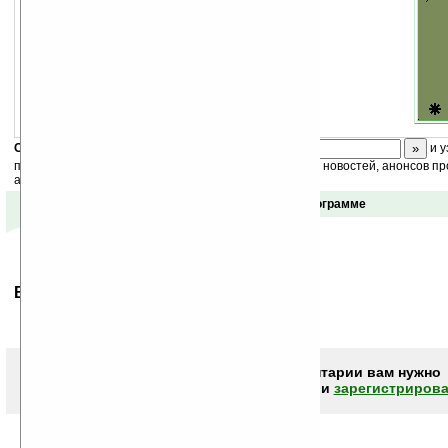
Скоро
конкурс
с призами! Подпишитесь:
и у
получайте ежедневный или еженедельный дайджест новостей, анонсов пр
акций сайта на ваш почтовый ящик.
Отзывы о программе
Ваше мнение будет первым.
Чтобы писать комментарии вам нужно
авторизоваться (войти)
или
зарегистрирова