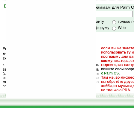
Помогите Ладошкам стать лучше
Поиск по программам для Palm 
своей поддержкой.
Хочешь футболку?
только по сайту
только 
по сайту и форуму
Web
кейгены, кряки -
если Вы не знаете
Еще раз обращаем внимание, что
использовать ту 
лекарства, серийные номера, ключи и
программу для ва
ссылки на варезные сайты
коммуникатора, с
к публикации на нашем сайте в комментариях
гаджета, как настр
запрещены
пишите свои вопр
, как и несанкционированная реклама
о Palm OS
.
(спам). Мы поддерживаем авторов программ и
Там же, во множе
развитие легального программного обеспечения. Также
вы обретёте друз
мы призываем Вас поддерживать авторов, особенно
хобби, от музыки 
создающих бесплатные (freeware) программы.
не только о PDA.