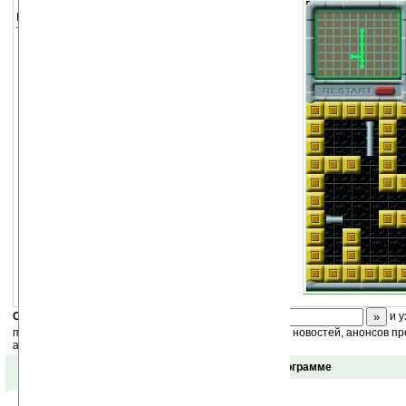
Постройте трубопровод, перемещая и соединяя
трубы разной конфигурации.
Скоро
конкурс
с призами! Подпишитесь:
и у
получайте ежедневный или еженедельный дайджест новостей, анонсов пр
акций сайта на ваш почтовый ящик.
Отзывы о программе