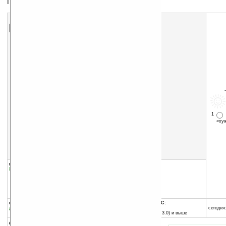
Постройте трубопровод
Скачать программу:
размер:
332 Кб
скачать
программу
1
«х
группы программы:
добавлена:
14.07.2004
Игры
:
Логические
обновлена:
14.07.2004
автор программы:
XComsoft
www.xcomsoft.com/
support@xcomsoft.com
программа:
совместима с Pocket PC:
демоверсия
ARM процессор и выше
сегодня:
Pocket PC (Windows CE 3.0) и выше
описание: