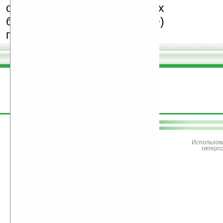
особенно создающих
бесплатные (freeware)
программы.
поддержите
Ладошки
Использов
гиперс