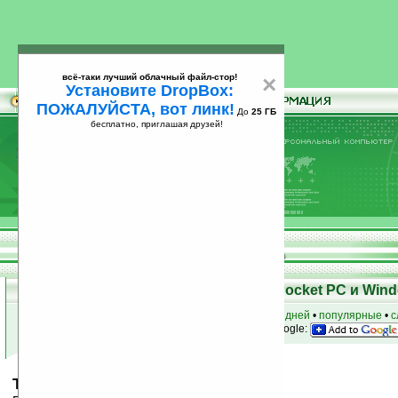
всё-таки лучший облачный файл-стор!
×
Установите DropBox:
ПОЖАЛУЙСТА, вот линк!
До
25 ГБ
бесплатно, приглашая друзей!
Установите
всё-таки лучший облачный файл-стор!
DropBox: ПОЖАЛУЙСТА, вот линк!
До
25
бесплатно, приглашая друзей!
ГБ
Скачать программы для КПК Pocket PC и Wind
к началу раздела
•
за сегодня
•
за 3 дня
•
за 7 дней
•
популярные
•
с
анонсы программ на email
• наш
на Google:
TubeMix v1.0