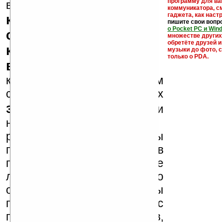
кейгены,
программу для ва
внимание, что
коммуникатора, с
гаджета, как настр
кряки - лекарства,
пишите свои вопр
о Pocket PC и Win
серийные номера,
множестве други
обретёте друзей и
ключи и ссылки на
музыки до фото, с
только о PDA.
варезные сайты
к публикации на нашем
сайте в комментариях
запрещены
, как и
несанкционированная
реклама (спам). Мы
поддерживаем авторов
программ и развитие
легального программного
обеспечения. Также мы
призываем Вас
поддерживать авторов,