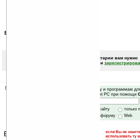
Ваше мнение будет первым.
Чтобы писать комментарии вам нужно
авторизоваться (войти)
или
зарегистрирова
Помогите Ладошкам стать лучше
Поиск по сайту и программам дл
своей поддержкой.
Mobile и Pocket PC при помощи
Хочешь футболку?
только по сайту
только 
по сайту и форуму
Web
Еще раз обращаем
если Вы не знаете
использовать ту 