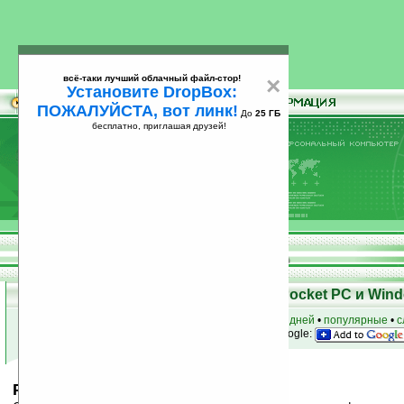
всё-таки лучший облачный файл-стор!
×
Установите DropBox:
ПОЖАЛУЙСТА, вот линк!
До
25 ГБ
бесплатно, приглашая друзей!
Установите
всё-таки лучший облачный файл-стор!
DropBox: ПОЖАЛУЙСТА, вот линк!
До
25
бесплатно, приглашая друзей!
ГБ
Скачать программы для КПК Pocket PC и Wind
к началу раздела
•
за сегодня
•
за 3 дня
•
за 7 дней
•
популярные
•
с
анонсы программ на email
• наш
на Google:
PocketSynth Pro v4.2