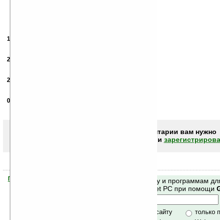
18.12.2005
- лукас
15:36
плохая программа
20.10.2006
- Людвиг Ван Бетховен
11:46
И кто такое догадался сделать???
26.02.2007
-
alex
12:27
отлично
08.12.2007
-
мика
22:29
я мика ньютон
Чтобы писать комментарии вам нужно
авторизоваться (войти)
или
зарегистрирова
Помогите Ладошкам стать лучше
Поиск по сайту и программам дл
своей поддержкой.
Mobile и Pocket PC при помощи
Хочешь футболку?
только по сайту
только 