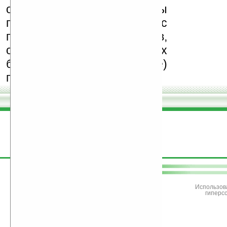
обеспечения. Также мы
призываем Вас
поддерживать авторов,
особенно создающих
бесплатные (freeware)
программы.
поддержите
Ладошки
Использов
гиперс