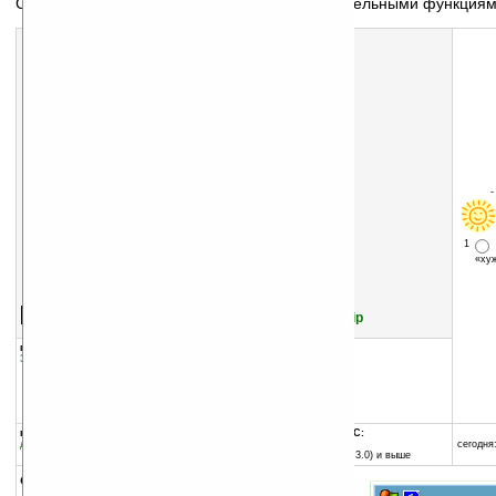
Синтезатор электронного пианино с дополнительными функция
1
«х
Скачать программу:
размер:
518 Кб
скачать
PocketSynth_Pro_v4.2.zip
группы программы:
добавлена:
18.07.2004
Звук, музыка, медиа
:
Редакторы и треккеры
обновлена:
19.07.2004
автор программы:
PDA Musician
www.pdamusician.com
sales@pdamusician.com
программа:
совместима с Pocket PC:
демоверсия
любой процессор
сегодня:
Pocket PC (Windows CE 3.0) и выше
описание: