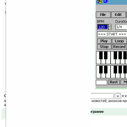
Синтезатор электронного пианино.
Возможности:
поддерживает 5 октав
поддерживает основные функции
редактирования
поддерживает встроенный редактор
аккордов
поддерживает экспорт в MIDI, WAV
или текстовый формат
поддерживает загрузку
дополнительных звуков с
персональной страницы PocketSynth
Скоро
конкурс
с призами! Подпишитесь:
и у
получайте ежедневный или еженедельный дайджест новостей, анонсов пр
акций сайта на ваш почтовый ящик.
Отзывы о программе