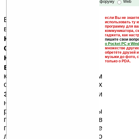
по сайту и форуму
Web
Еще раз обращаем
если Вы не знаете
использовать ту 
кейгены,
программу для ва
внимание, что
коммуникатора, с
гаджета, как настр
кряки - лекарства,
пишите свои вопр
о Pocket PC и Win
серийные номера,
множестве други
обретёте друзей и
ключи и ссылки на
музыки до фото, с
только о PDA.
варезные сайты
к публикации на нашем
сайте в комментариях
запрещены
, как и
несанкционированная
реклама (спам). Мы
поддерживаем авторов
программ и развитие
легального программного