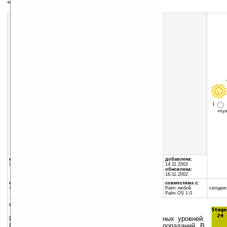
«Мышиный» тир.
1
«х
Скачать программу:
размер:
324 Кб
скачать
PHuntingMo.zip
группы программы:
автор программы:
добавлена:
Игры
:
Аркада
Perfect Softwares
14.11.2002
www.perfectsoftwares.net
обновлена:
PerfectSoftware@hotmail....
16.11.2002
программа:
занимает памяти:
совместима с:
бесплатная
346 Кб
Palm любой
сегодня:
Palm OS 1.0
описание:
Цветная игрушка. 20 простых и 10 супер-сложных уровней.
Простое управление. Система подсчета очков, попаданий. В