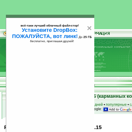
всё-таки лучший облачный файл-стор!
×
Установите DropBox:
ПОЖАЛУЙСТА, вот линк!
До
25 ГБ
бесплатно, приглашая друзей!
Установите
всё-таки лучший облачный файл-стор!
DropBox: ПОЖАЛУЙСТА, вот линк!
До
25
бесплатно, приглашая друзей!
ГБ
Скачать программы для Palm OS (карманных к
к началу раздела
•
за сегодня
•
за 3 дня
•
за 7 дней
•
популярные
•
с
анонсы программ на email
• наш
на Google:
Perfect Hunting - Mole Operation v1.15