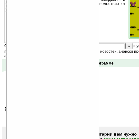
общем все для того, чтобы Вы получили удовольствие от
охоты на симпатично нарисованных грызунов.
Также сделана «серая» версия игры.
Скоро
конкурс
с призами! Подпишитесь:
и у
получайте ежедневный или еженедельный дайджест новостей, анонсов пр
акций сайта на ваш почтовый ящик.
Отзывы о программе
Ваше мнение будет первым.
Чтобы писать комментарии вам нужно