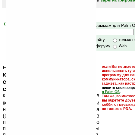
авторизоваться (войти)
или
зарегистрирова
Помогите Ладошкам стать лучше
Поиск по программам для Palm 
своей поддержкой.
Хочешь футболку?
только по сайту
только 
по сайту и форуму
Web
Еще раз обращаем внимание, что
если Вы не знаете
использовать ту 
кейгены, кряки - лекарства,
программу для ва
коммуникатора, с
серийные номера, ключи и
гаджета, как настр
ссылки на варезные сайты
пишите свои вопр
о Palm OS
.
к публикации на нашем сайте в
Там же, во множе
вы обретёте друз
запрещены
комментариях
, как и
хобби, от музыки 
несанкционированная реклама
не только о PDA.
(спам). Мы поддерживаем авторов
программ и развитие легального
программного обеспечения. Также мы
призываем Вас поддерживать