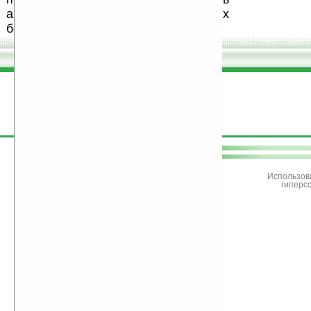
авторов, особенно создающих
бесплатные (freeware) программы.
поддержите
Ладошки
Использов
гиперс