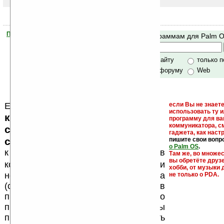
Помогите Ладошкам стать лучше
Поиск по программам для Palm 
своей поддержкой.
Хочешь футболку?
только по сайту
только 
по сайту и форуму
Web
Еще раз обращаем внимание, что
если Вы не знаете
использовать ту 
кейгены, кряки - лекарства,
программу для ва
коммуникатора, с
серийные номера, ключи и
гаджета, как настр
ссылки на варезные сайты
пишите свои вопр
о Palm OS
.
к публикации на нашем сайте в
Там же, во множе
вы обретёте друз
запрещены
комментариях
, как и
хобби, от музыки 
несанкционированная реклама
не только о PDA.
(спам). Мы поддерживаем авторов
программ и развитие легального
программного обеспечения. Также мы
призываем Вас поддерживать