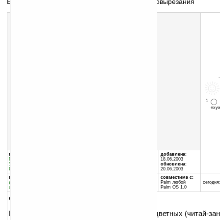
Борьба за свободную память КПК, путём цветовырезания
1
«х
Скачать программу:
размер:
27 Кб
скачать
Color_Pack_Trial.zip
группы программы:
автор программы:
добавлена:
Графика
:
разное
Imad Ennasser
18.06.2003
Утилиты
:
разное
imad.ennasser@laposte.ne...
обновлена:
Разное
:
Программы для PC
20.06.2003
программа:
совместима с:
демоверсия
Palm любой
сегодня:
шареварная
Palm OS 1.0
описание:
Программа предназначена для вырезания цветных (читай-за