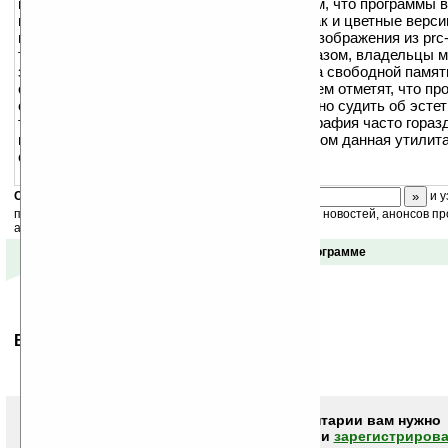
памяти) изображений из файлов. Дело в том, что программы 
имеют в своём составе как черно-белые, так и цветные версии
изображения. ColorPack удаляет цветные изображения из prc
только чёрно-белые дубликаты. Таким образом, владельцы 
заметят никаких изменений, кроме прироста свободной памят
обладатели цветных устройств с удивлением отметят, что п
отображаются в чёрно-белом режиме. Трудно судить об эсте
такого решения — ведь чёрно-белая фотография часто гораз
цветной, но в войне с электронным склерозом данная утилита
серьёзную огневую поддержку.
Скоро
конкурс
с призами! Подпишитесь:
и у
получайте ежедневный или еженедельный дайджест новостей, анонсов пр
акций сайта на ваш почтовый ящик.
Отзывы о программе
Ваше мнение будет первым.
Чтобы писать комментарии вам нужно
авторизоваться (войти)
или
зарегистрирова