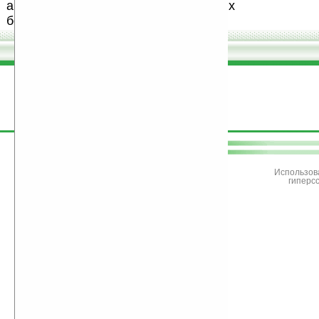
авторов, особенно создающих
бесплатные (freeware) программы.
поддержите
Ладошки
Использов
гиперс