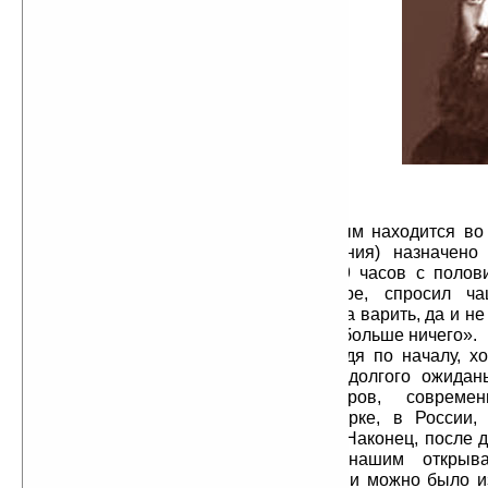
некрасив снаружи, а внутри — еще
некрасивее. Это — балаган,
сколоченный из досок. Внутри
выкрашен белой краской. Ложи
неопрятны, ничем не обиты; кресла
разнокалиберные. С боков дует,
снизу дует; надобно было сидеть в
шубе и теплых галошах. Оркестр
состоит из 15 музыкантов (5
скрипок, виолончель, бас,
остальные — духовые). Струнный
оркестр очень недурен, но с духовым находится во
ощутительной. Начало (представления) назначено
приехали за 10 минут и зябли до 9 часов с полов
кондитерскую, устроенную в театре, спросил ч
отвечали: «У нас кофею нет-c, некогда варить, да и н
что же у вас есть? — «Водка, вины и больше ничего».
Ждали-ждали, что-то будет? Судя по началу, х
было трудно. Дрожа от холода и долгого ожидань
разругать наповал театр, актеров, современ
драматического искусства на ярмарке, в России,
разругать публику, ярмарку, Россию. Наконец, после 
занавес подымается и взорам нашим открыва
засаленные декорации. Но декорации можно было из