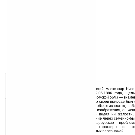
автор книги:
Александр Островский
об авторе подробно
жанр книги:
Мемуары
добавлена:
25.02.2007
о книге:
- « оценка: н/д » +
Островский Александр Никол
1
2
3
4
5
Москва — 02.06.1886 года, Щелы
«хуже
ваша оценка
лучше»
района Костромской обл.) — знаме
Островский по своей природе был н
С эпической объективностью, заб
жизненности изображения, он «сп
виновных, не ведая ни жалости, 
присуще умение через семейно-бы
важные общерусские пробле
узнаваемые характеры не т
второстепенных персонажей.