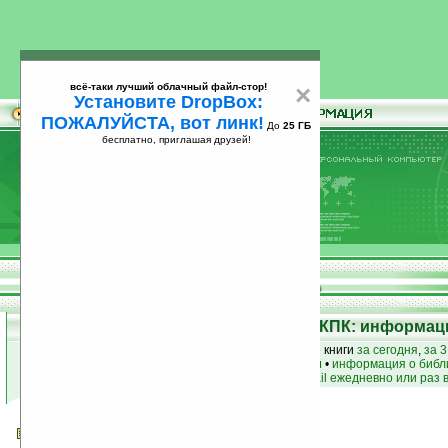
всё-таки лучший облачный файл-стор!
×
Установите DropBox:
ПОЖАЛУЙСТА, вот линк!
До
25 ГБ
бесплатно, приглашая друзей!
Установите
всё-таки лучший облачный файл-стор!
DropBox: ПОЖАЛУЙСТА, вот линк!
До
25
бесплатно, приглашая друзей!
ГБ
Электронная библиотека для КПК: информаци
лучшие книги
•
популярные книги
• новые книги
за сегодня
,
за 3
книги по жанру
•
книги по авторам
•
информация о библ
простые
анонсы новых книг
на email ежедневно или раз 
Дневники