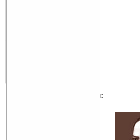
скачать для Palm OS
размер:
191 Кб
PDB
скачать для Pocket PC
размер:
108 Кб
TXT
отрывок из произведения:
...Красный. Шоссе. Утро. Туман.
Болото. Нижний. Ярмарка. Ока.
Походили по рядам. Вечером в
театр.
Театр. Театр в Нижнем