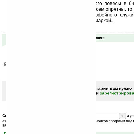
они представляли комнату парижского повесы в 6-
«Ма-газинщицу»), и если были не совсем опрятны, то
верны. Является Трусов (в роли кофейного служи
выход его начинает мирить меня с ярмаркой...
Отзывы о книге
Ваше мнение будет первым.
Чтобы писать комментарии вам нужно
авторизоваться (войти)
или
зарегистрирова
Скоро
конкурс
с призами! Подпишитесь:
и уз
ежедневный или еженедельный дайджест новостей, анонсов программ под в
ваш почтовый ящик.
Помогите Ладошкам стать лучше