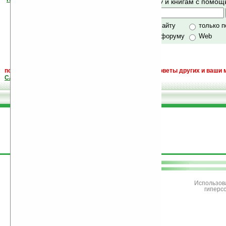
Поиск по сайту и книгам с помо
своей поддержкой.
Хочешь футболку?
только по сайту
только 
по сайту и форуму
Web
поиск
и обсуждение книг, новых, старых, лучших, советы других и ваши 
САЙТА "Книги, книги, и другие книги"
.
поддержите
Ладошки
Использов
гиперс