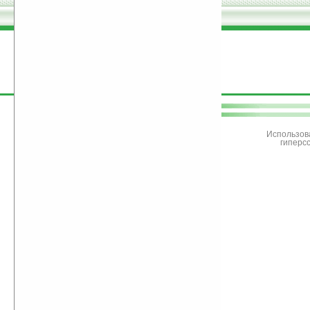
поддержите
Ладошки
Использов
гиперс