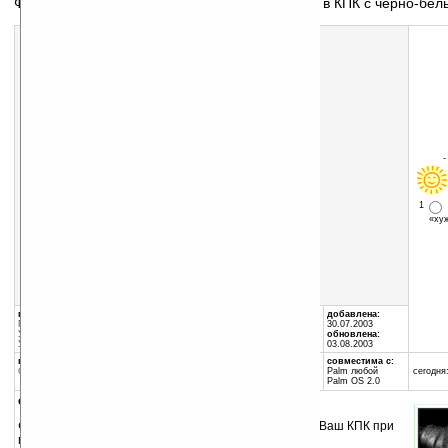
Фоновое изображение девушки для установки в КПК с чёрно-бе
1
«х
Скачать программу:
размер:
8 Кб
скачать
girl2.zip
группы программы:
автор программы:
добавлена:
Графика
:
разное
Twilight Edge Software
30.07.2003
Утилиты
:
разное
software@twilightedge.co...
обновлена:
Утилиты
:
Расширения
03.08.2003
программа:
занимает памяти:
совместима с:
бесплатная
13 Кб
Palm любой
сегодня:
Palm OS 2.0
описание:
Фоновое изображение, которое можно установить в Ваш КПК при
помощи программы
Backdrop EZ
или
Backdrop