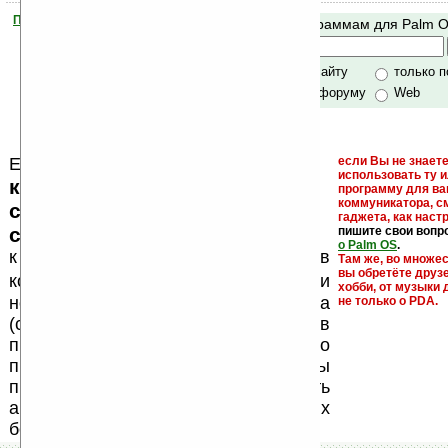
Помогите Ладошкам стать лучше
Поиск по программам для Palm 
своей поддержкой.
Хочешь футболку?
только по сайту
только 
по сайту и форуму
Web
Еще раз обращаем внимание, что
если Вы не знаете
использовать ту 
кейгены, кряки - лекарства,
программу для ва
коммуникатора, с
серийные номера, ключи и
гаджета, как настр
ссылки на варезные сайты
пишите свои вопр
о Palm OS
.
к публикации на нашем сайте в
Там же, во множе
вы обретёте друз
запрещены
комментариях
, как и
хобби, от музыки 
несанкционированная реклама
не только о PDA.
(спам). Мы поддерживаем авторов
программ и развитие легального
программного обеспечения. Также мы
призываем Вас поддерживать
авторов, особенно создающих
бесплатные (freeware) программы.