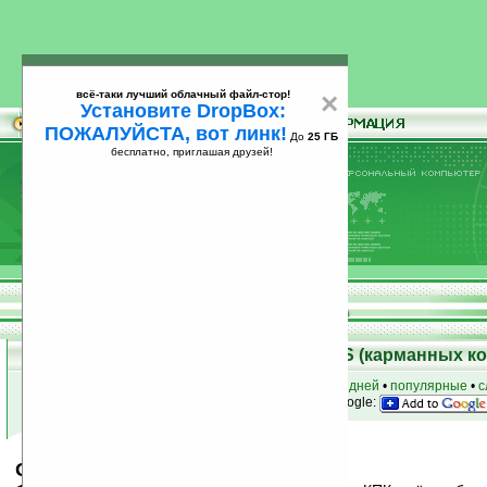
всё-таки лучший облачный файл-стор!
×
Установите DropBox:
ПОЖАЛУЙСТА, вот линк!
До
25 ГБ
бесплатно, приглашая друзей!
Установите
всё-таки лучший облачный файл-стор!
DropBox: ПОЖАЛУЙСТА, вот линк!
До
25
бесплатно, приглашая друзей!
ГБ
Скачать программы для Palm OS (карманных к
к началу раздела
•
за сегодня
•
за 3 дня
•
за 7 дней
•
популярные
•
с
анонсы программ на email
• наш
на Google:
Girl wallpaper BW