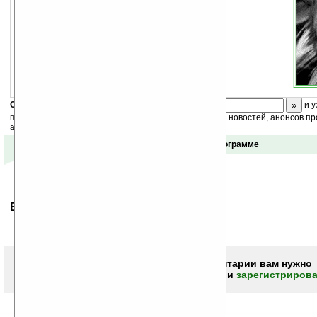
Скоро
конкурс
с призами! Подпишитесь:
и у
получайте ежедневный или еженедельный дайджест новостей, анонсов пр
акций сайта на ваш почтовый ящик.
Отзывы о программе
Ваше мнение будет первым.
Чтобы писать комментарии вам нужно
авторизоваться (войти)
или
зарегистрирова