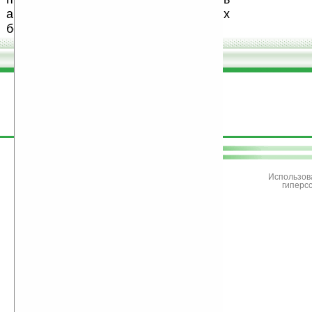
авторов, особенно создающих
бесплатные (freeware) программы.
поддержите
Ладошки
Использов
гиперс