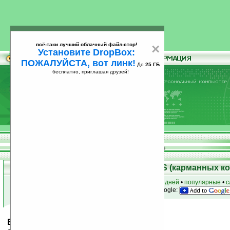
всё-таки лучший облачный файл-стор!
×
Установите DropBox:
ПОЖАЛУЙСТА, вот линк!
До
25 ГБ
бесплатно, приглашая друзей!
Установите
всё-таки лучший облачный файл-стор!
DropBox: ПОЖАЛУЙСТА, вот линк!
До
25
бесплатно, приглашая друзей!
ГБ
Скачать программы для Palm OS (карманных к
к началу раздела
•
за сегодня
•
за 3 дня
•
за 7 дней
•
популярные
•
с
анонсы программ на email
• наш
на Google:
Baby Dice v1.0