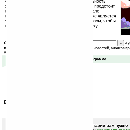
открывающей Ваши глаза на суровую реальность
жизни в далёкой, далёкой галактике :о) Вам предстоит
использовать все имеющиеся на игровом поле
препятствия для достижения цели. Целью же является
управление малышом на экране таким образом, чтобы
перевернуть все «кости» одной точкой кверху.
Скоро
конкурс
с призами! Подпишитесь:
и у
получайте ежедневный или еженедельный дайджест новостей, анонсов пр
акций сайта на ваш почтовый ящик.
Отзывы о программе
Ваше мнение будет первым.
Чтобы писать комментарии вам нужно