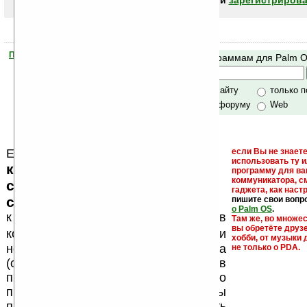
авторизоваться (войти)
или
зарегистрирова
Помогите Ладошкам стать лучше
Поиск по программам для Palm 
своей поддержкой.
Хочешь футболку?
только по сайту
только 
по сайту и форуму
Web
Еще раз обращаем внимание, что
если Вы не знаете
использовать ту 
кейгены, кряки - лекарства,
программу для ва
коммуникатора, с
серийные номера, ключи и
гаджета, как настр
ссылки на варезные сайты
пишите свои вопр
о Palm OS
.
к публикации на нашем сайте в
Там же, во множе
вы обретёте друз
запрещены
комментариях
, как и
хобби, от музыки 
несанкционированная реклама
не только о PDA.
(спам). Мы поддерживаем авторов
программ и развитие легального
программного обеспечения. Также мы
призываем Вас поддерживать