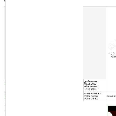
Логическая игра с забавным сюжетом.
1
«х
Скачать программу:
размер:
105 Кб
скачать
BabyDice_Trial.zip
группы программы:
автор программы:
добавлена:
Игры
:
Логические
Hamster Force
08.08.2003
support@hamsterforce.com
обновлена:
12.08.2003
программа:
занимает памяти:
совместима с:
демоверсия
284 Кб
Palm любой
сегодня:
коммерческая
Palm OS 3.5
описание:
Игра начинается с анимационной заставки,